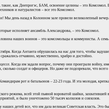
 такие, как Днепрогэс, БАМ, освоение целины – это Комсомол. В
хников и натуралистов – все это Комсомол.
сни! Мы день назад в Колонном зале провели великолепный вечер
оторые исполняет ансамбль Александрова, – это Комсомол.
половина наших воинов – это комсомольцы и коммунисты. А семь
тября. Когда Антанта обрушилась на нас для того, чтобы задуш
 сражались отчаянно, мужественно, храбро и достойно.
ессе. Когда им задали вопрос, почему они проиграли войну, им
ов, сколько солдат и офицеров. Но даже не подозревали, что всего
Командирам рот и батальонов – 22-23 года. И эта молодая, креп
го режима, всей этой пьяной вороватой шайки, захватившей вла
приятий, и было уничтожено 50 тысяч колхозов и совхозов.
 наших детей все, что им дала великая Советская власть. Это бы