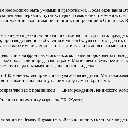
ам необходимо быть умными и грамотными. После окончания Вто
р увидел наш первый Спутник; первый самоходный комбайн, сде
дели макет первой атомной станции, построенной в Обнинске. В
ься вперёд в развитии новейших технологий. Для чего, прежде 
в, производственного обучения и «школ будущего» это сделать 
 о совхозе имени Ленина – съездите туда и сами все посмотрите
равлялись на фронт из этого совхоза. Наши добровольцы подход
торые продавали и предавали страну. Мы воюем за будущее детей,
 комсомольцы и коммунисты, наши отцы и деды.
с 130 конвоев, мы приняли оттуда 20 тысяч детей. Мы показыв
м, возвращаются на родину нашими друзьями и братьями.
поздравляю вас с праздником — Днём рождения Ленинского Ком
талина и памятнику маршалу Г.К. Жукову.
низации на Земле. Вдумайтесь, 200 миллионов советских людей 