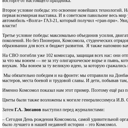
восторге от настоящего праздника.
Второе условие победы: это освоение новейших технологий. Н
первая всемирная выставка. И в советском павильоне весь ми
автомобиль «Волга» ГАЗ-21, который получил «гран-при». Уви
власти!
Третье условие победы: максимально объединив усилия, двигат
поколений. Но без Пионерии, Комсомола, студенческих отрядо
образовании для всех и бюджет развития. Я также напомню вам
На СВО погибли уже 102 комиссара, защищая всех нас: они отп
за что мы воюем — не за эту олигархическое ворье и пьянь, ко
внукам. Мы воюем за ту великую идею, за которую сражались
Мы обязательно победим и на фронте: мы отправили на Донбас
мастеров, места боевой и трудовой славы. И дети, побывав та
Именно Комсомол показал нам этот пример. Поэтому ещё раз 
Цветы были также возложены к могиле генералиссимуса И.В. С
Затем
Г.А. Зюганов
выступил перед журналистами:
– Сегодня День рождения Комсомола, самой удивительной орга
было лучшего в нашей недавней истории – это Комсомол.