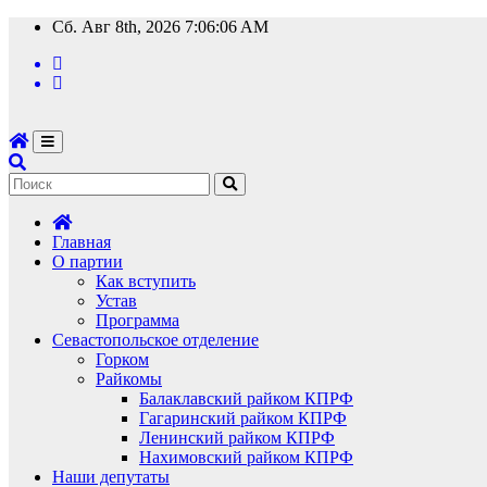
Перейти
Сб. Авг 8th, 2026
7:06:07 AM
к
содержимому
Главная
О партии
Как вступить
Устав
Программа
Севастопольское отделение
Горком
Райкомы
Балаклавский райком КПРФ
Гагаринский райком КПРФ
Ленинский райком КПРФ
Нахимовский райком КПРФ
Наши депутаты