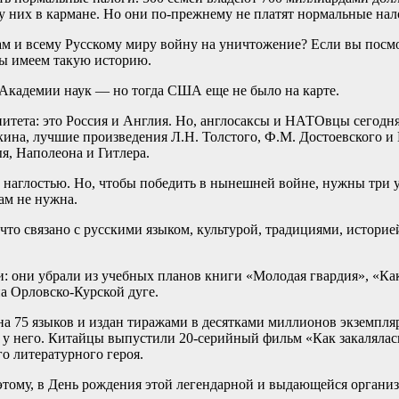
 них в кармане. Но они по-прежнему не платят нормальные налог
м и всему Русскому миру войну на уничтожение? Если вы посмот
мы имеем такую историю.
 Академии наук — но тогда США еще не было на карте.
енитета: это Россия и Англия. Но, англосаксы и НАТОвцы сегодн
ина, лучшие произведения Л.Н. Толстого, Ф.М. Достоевского и
я, Наполеона и Гитлера.
й наглостью. Но, чтобы победить в нынешней войне, нужны три у
ам не нужна.
 что связано с русскими языком, культурой, традициями, истори
: они убрали из учебных планов книги «Молодая гвардия», «Как 
а Орловско-Курской дуге.
на 75 языков и издан тиражами в десятками миллионов экземпляр
ся у него. Китайцы выпустили 20-серийный фильм «Как закалялас
го литературного героя.
этому, в День рождения этой легендарной и выдающейся организ