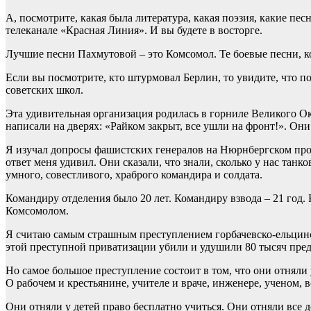
А, посмотрите, какая была литература, какая поэзия, какие пе
телеканале «Красная Линия». И вы будете в восторге.
Лучшие песни Пахмутовой – это Комсомол. Те боевые песни, к
Если вы посмотрите, кто штурмовал Берлин, то увидите, что 
советских школ.
Эта удивительная организация родилась в горниле Великого Ок
написали на дверях: «Райком закрыт, все ушли на фронт!». Они
Я изучал допросы фашистских генералов на Нюрнбергском проц
ответ меня удивил. Они сказали, что знали, сколько у нас танк
умного, совестливого, храброго командира и солдата.
Командиру отделения было 20 лет. Командиру взвода – 21 год. 
Комсомолом.
Я считаю самым страшным преступлением горбачевско-ельцинско
этой преступной приватизации убили и удушили 80 тысяч пред
Но самое большое преступление состоит в том, что они отняли у
О рабочем и крестьянине, учителе и враче, инженере, ученом, в
Они отняли у детей право бесплатно учиться. Они отняли все д