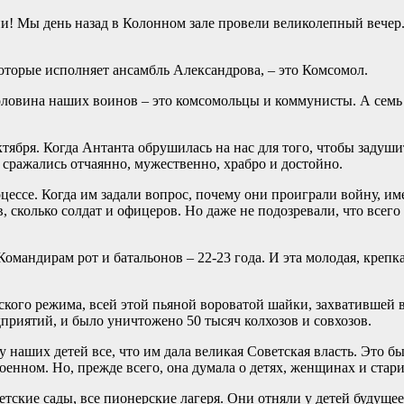
сни! Мы день назад в Колонном зале провели великолепный вечер
оторые исполняет ансамбль Александрова, – это Комсомол.
половина наших воинов – это комсомольцы и коммунисты. А семь
тября. Когда Антанта обрушилась на нас для того, чтобы задуш
 сражались отчаянно, мужественно, храбро и достойно.
ессе. Когда им задали вопрос, почему они проиграли войну, им
ов, сколько солдат и офицеров. Но даже не подозревали, что всего
Командирам рот и батальонов – 22-23 года. И эта молодая, креп
го режима, всей этой пьяной вороватой шайки, захватившей вла
приятий, и было уничтожено 50 тысяч колхозов и совхозов.
 наших детей все, что им дала великая Советская власть. Это бы
оенном. Но, прежде всего, она думала о детях, женщинах и стари
етские сады, все пионерские лагеря. Они отняли у детей будущее