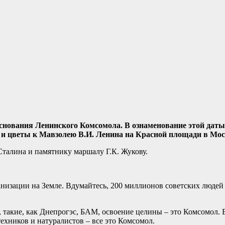
основания Ленинского Комсомола. В ознаменование этой дат
и цветы к Мавзолею В.И. Ленина на Красной площади в Мос
талина и памятнику маршалу Г.К. Жукову.
низации на Земле. Вдумайтесь, 200 миллионов советских людей 
 такие, как Днепрогэс, БАМ, освоение целины – это Комсомол. В
хников и натуралистов – все это Комсомол.