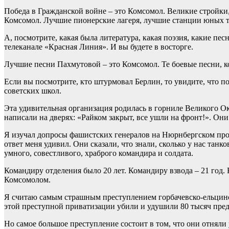
Победа в Гражданской войне – это Комсомол. Великие стройки,
Комсомол. Лучшие пионерские лагеря, лучшие станции юных те
А, посмотрите, какая была литература, какая поэзия, какие пе
телеканале «Красная Линия». И вы будете в восторге.
Лучшие песни Пахмутовой – это Комсомол. Те боевые песни, к
Если вы посмотрите, кто штурмовал Берлин, то увидите, что 
советских школ.
Эта удивительная организация родилась в горниле Великого Ок
написали на дверях: «Райком закрыт, все ушли на фронт!». Они
Я изучал допросы фашистских генералов на Нюрнбергском проц
ответ меня удивил. Они сказали, что знали, сколько у нас танк
умного, совестливого, храброго командира и солдата.
Командиру отделения было 20 лет. Командиру взвода – 21 год. 
Комсомолом.
Я считаю самым страшным преступлением горбачевско-ельцинско
этой преступной приватизации убили и удушили 80 тысяч пред
Но самое большое преступление состоит в том, что они отняли у