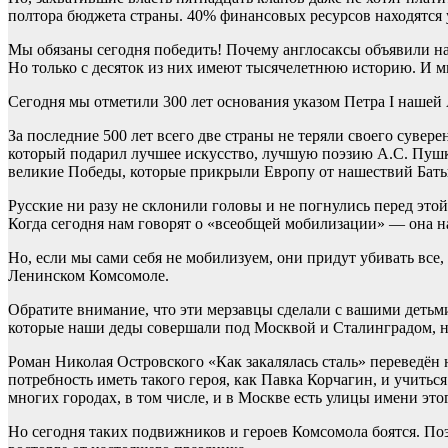
полтора бюджета страны. 40% финансовых ресурсов находятся у
Мы обязаны сегодня победить! Почему англосаксы объявили на
Но только с десяток из них имеют тысячелетнюю историю. И 
Сегодня мы отметили 300 лет основания указом Петра I нашей
За последние 500 лет всего две страны не теряли своего сувер
который подарил лучшее искусство, лучшую поэзию А.С. Пушк
великие Победы, которые прикрыли Европу от нашествий Баты
Русские ни разу не склонили головы и не погнулись перед это
Когда сегодня нам говорят о «всеобщей мобилизации» — она н
Но, если мы сами себя не мобилизуем, они придут убивать все,
Ленинском Комсомоле.
Обратите внимание, что эти мерзавцы сделали с вашими детьми
которые наши деды совершали под Москвой и Сталинградом, н
Роман Николая Островского «Как закалялась сталь» переведён 
потребность иметь такого героя, как Павка Корчагин, и учить
многих городах, в том числе, и в Москве есть улицы имени это
Но сегодня таких подвижников и героев Комсомола боятся. По