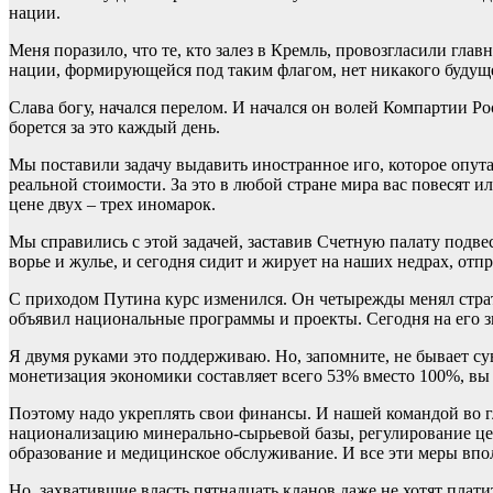
нации.
Меня поразило, что те, кто залез в Кремль, провозгласили гла
нации, формирующейся под таким флагом, нет никакого будуще
Слава богу, начался перелом. И начался он волей Компартии Р
борется за это каждый день.
Мы поставили задачу выдавить иностранное иго, которое опута
реальной стоимости. За это в любой стране мира вас повесят 
цене двух – трех иномарок.
Мы справились с этой задачей, заставив Счетную палату подве
ворье и жулье, и сегодня сидит и жирует на наших недрах, отпра
С приходом Путина курс изменился. Он четырежды менял страте
объявил национальные программы и проекты. Сегодня на его з
Я двумя руками это поддерживаю. Но, запомните, не бывает су
монетизация экономики составляет всего 53% вместо 100%, вы 
Поэтому надо укреплять свои финансы. И нашей командой во 
национализацию минерально-сырьевой базы, регулирование цен 
образование и медицинское обслуживание. И все эти меры впол
Но, захватившие власть пятнадцать кланов даже не хотят плат