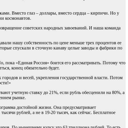
ками. Вместо глаз – доллары, вместо сердца – кирпичи. Но у
ни космонавтов.
 возвращение советских народных завоеваний. И наша команда
давали нашу собственность по цене меньше трех процентов ее
оторые спускали в сточную канаву целые заводы и фабрики по
о, пока «Единая Россия» боится его рассматривать. Потому что
ться, конец обязательно будет.
 городов и весей, укрепления государственной власти. Потом
ости!»
вают учетную ставку до 21%, если рубль обесценили на 80%, а
реннем рынке.
ограмма достойной жизни. Она предусматривает
сячи рублей, а не в 19-20 тысяч, как сейчас. Бесплатное
аров. По нынешнему курсу это 63 триллиона рублей. То есть,