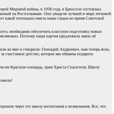
рой Мировой войны, в 1958 году, в Брюсселе состоялась
ланный на Ростсельмаше. Они увидели лучший в мире легковой
от какой потенциал имела наша страна во время Советской
всего, необходимо обеспечить классную подготовку новых
невозможно. Поэтому наша партия предложила закон об
.
или ко мне и говорили: Геннадий Андреевич, нам теперь ясно,
 за счастливое детство, которое мы обязаны подарить
аем им Красную площадь, храм Христа Спасителя, Школу
сомола!
прошли через эту школу воспитания и возмужания. Все, что