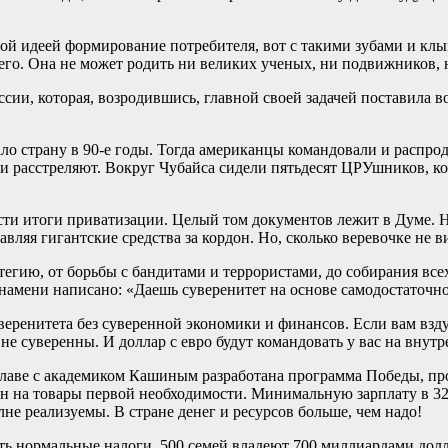
вной идеей формирование потребителя, вот с такими зубами и клы
го. Она не может родить ни великих ученых, ни подвижников, 
оссии, которая, возродившись, главной своей задачей поставила
ло страну в 90-е годы. Тогда американцы командовали и распро
или расстреляют. Вокруг Чубайса сидели пятьдесят ЦРУшников, к
сти итоги приватизации. Целый том документов лежит в Думе. Н
вляя гигантские средства за кордон. Но, сколько веревочке не ви
гию, от борьбы с бандитами и террористами, до собирания всех
намени написано: «Даешь суверенитет на основе самодостаточн
веренитета без суверенной экономики и финансов. Если вам взду
не суверенны. И доллар с евро будут командовать у вас на внут
главе с академиком Кашиным разработана программа Победы, пр
на товары первой необходимости. Минимальную зарплату в 32 ты
не реализуемы. В стране денег и ресурсов больше, чем надо!
ить нормальные налоги. 500 семей владеют 700 миллиардами долл