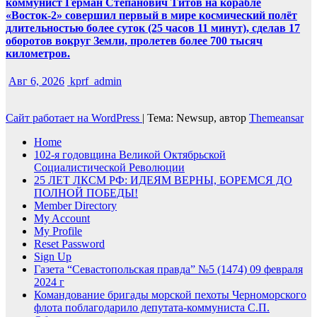
коммунист Герман Степанович Титов на корабле
«Восток-2» совершил первый в мире космический полёт
длительностью более суток (25 часов 11 минут), сделав 17
оборотов вокруг Земли, пролетев более 700 тысяч
километров.
Авг 6, 2026
kprf_admin
Сайт работает на WordPress
|
Тема: Newsup, автор
Themeansar
Home
102-я годовщина Великой Октябрьской
Социалистической Революции
25 ЛЕТ ЛКСМ РФ: ИДЕЯМ ВЕРНЫ, БОРЕМСЯ ДО
ПОЛНОЙ ПОБЕДЫ!
Member Directory
My Account
My Profile
Reset Password
Sign Up
Газета “Севастопольская правда” №5 (1474) 09 февраля
2024 г
Командование бригады морской пехоты Черноморского
флота поблагодарило депутата-коммуниста С.П.