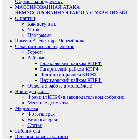
Обухова за поддержку
МАССИРОВАННАЯ АТАКА —
НЕМАССИРОВАННАЯ РАБОТА С УКРЫТИЯМИ
О партии
Как вступить
Устав
Программа
Памяти Александра Черемёнова
Севастопольское отделение
Горком
Райкомы
Балаклавский райком КПРФ
Гагаринский райком КПРФ
Ленинский райком КПРФ
Нахимовский райком КПРФ
Отдел по работе в молодёжью
Наши депутаты
Фракция КПРФ в законодательном собрании
Местные депутаты
Медиатека
Фотогалерея
Видеогалерея
Статьи
Библиотека
Персональные страницы