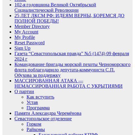
102-я годовщина Великой Октябрьской
Социалистической Революции
25 ЛЕТ ЛКСМ РФ: ИДЕЯМ ВЕРНЫ, БОРЕМСЯ ДО
ПОЛНОЙ ПОБЕДЫ!
Member Directory
My Account
My Profile
Reset Password
Sign Up
Газета “Севастопольская правда” №5 (1474) 09 февраля
2024 г
Командование бригады морской пехоты Черноморского
флота поблагодарило депутата-коммуниста С.П.
Обухова за поддержку
МАССИРОВАННАЯ АТАКА —
НЕМАССИРОВАННАЯ РАБОТА С УКРЫТИЯМИ
О партии
Как вступить
Устав
Программа
Памяти Александра Черемёнова
Севастопольское отделение
Горком
Райкомы
Балаклавский райком КПРФ