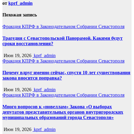
от
kprf_admin
Похожая запись
Фракция КПРФ в Законодательном Собрании Севастополя
Трагедия с Севастопольской Панорамой. Какими будут
сроки восстановления?
Июн 19, 2026
kprf_admin
Фракция КПРФ в Законодательном Собрании Севастополя
Почему вдруг именно сейчас, спустя 10 лет существования
закона вносится поправка?
Июн 19, 2026
kprf_admin
Фракция КПРФ в Законодательном Собрании Севастополя
Много вопросов к «новеллам» Закона «О выборах
депутатов представительных органов внутригородских
муниципальных образований города Севастополя»
Июн 19, 2026
kprf_admin