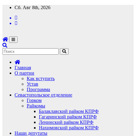
Перейти
Сб. Авг 8th, 2026
к
содержимому
Главная
О партии
Как вступить
Устав
Программа
Севастопольское отделение
Горком
Райкомы
Балаклавский райком КПРФ
Гагаринский райком КПРФ
Ленинский райком КПРФ
Нахимовский райком КПРФ
Наши депутаты