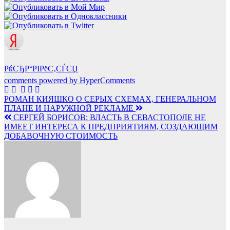
РќСЂР°РІРёС‚СЃСЏ
comments powered by HyperComments
Навигация
РОМАН КИЯШКО О СЕРЫХ СХЕМАХ, ГЕНЕРАЛЬНОМ
ПЛАНЕ И НАРУЖНОЙ РЕКЛАМЕ
по
СЕРГЕЙ БОРИСОВ: ВЛАСТЬ В СЕВАСТОПОЛЕ НЕ
записям
ИМЕЕТ ИНТЕРЕСА К ПРЕДПРИЯТИЯМ, СОЗДАЮЩИМ
ДОБАВОЧНУЮ СТОИМОСТЬ