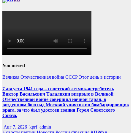
RSS
You missed
Великая Отечественная война
СССР
Этот день в истории
7 августа 1941 года – советский летчик-истребитель
Виктор Васильевич Талалихин впервые в Великой
Отечественной войне совершил ночной таран, в
воздушном бою над Москвой уничтожив бомбардировщик
врага, за что был удостоен звания Героя Советского
Союза.
Авг 7, 2026
kprf_admin
Новости партии
Новости России
Фракция КПРФ в