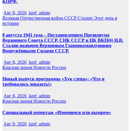
КПРФ.
Авг 8, 2026
kprf_admin
Великая Отечественная война
СССР
Сталин
Этот день в
истории
8 августа 1941 года – Постановлением Президиума
Верховного Совета СССР, СНК СССР и ЦК ВКП(б) И.В.
Сталин назначен Верховным Главнокомандующим
Вооружёнными Силами СССР.
Авг 8, 2026
kprf_admin
Красная линия
Новости России
Новый выпуск программы «Хук слева»: «Что и
требовалось доказать!»
Авг 8, 2026
kprf_admin
Красная линия
Новости России
Специальный репортаж «Изменимся или вымрем»
Авг 8, 2026
kprf_admin