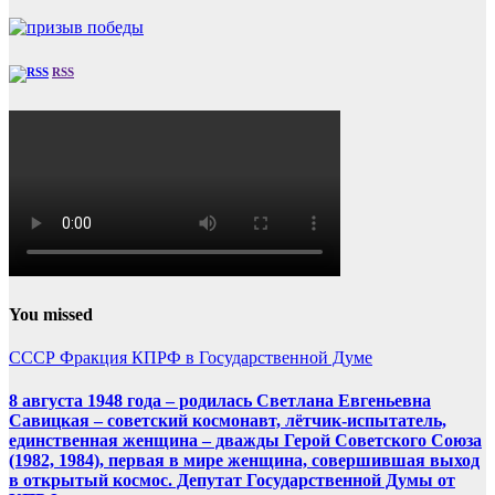
RSS
You missed
СССР
Фракция КПРФ в Государственной Думе
8 августа 1948 года – родилась Светлана Евгеньевна
Савицкая – советский космонавт, лётчик-испытатель,
единственная женщина – дважды Герой Советского Союза
(1982, 1984), первая в мире женщина, совершившая выход
в открытый космос. Депутат Государственной Думы от