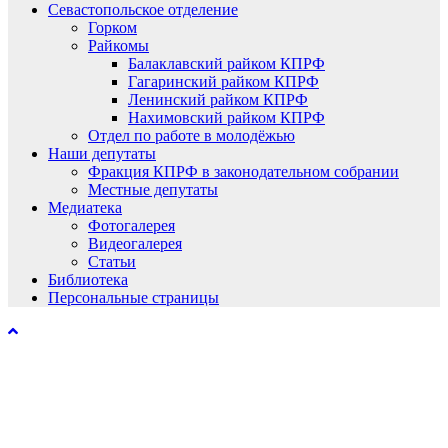
Севастопольское отделение
Горком
Райкомы
Балаклавский райком КПРФ
Гагаринский райком КПРФ
Ленинский райком КПРФ
Нахимовский райком КПРФ
Отдел по работе в молодёжью
Наши депутаты
Фракция КПРФ в законодательном собрании
Местные депутаты
Медиатека
Фотогалерея
Видеогалерея
Статьи
Библиотека
Персональные страницы