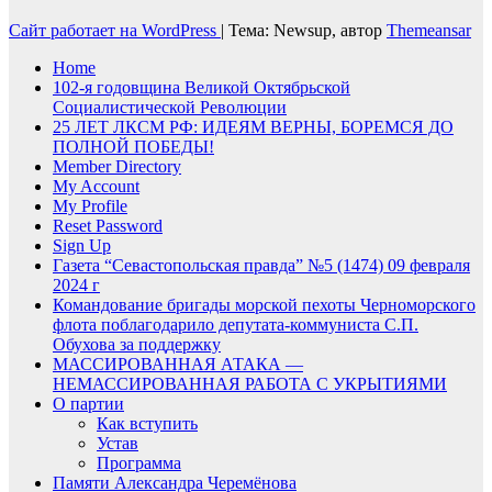
Сайт работает на WordPress
|
Тема: Newsup, автор
Themeansar
Home
102-я годовщина Великой Октябрьской
Социалистической Революции
25 ЛЕТ ЛКСМ РФ: ИДЕЯМ ВЕРНЫ, БОРЕМСЯ ДО
ПОЛНОЙ ПОБЕДЫ!
Member Directory
My Account
My Profile
Reset Password
Sign Up
Газета “Севастопольская правда” №5 (1474) 09 февраля
2024 г
Командование бригады морской пехоты Черноморского
флота поблагодарило депутата-коммуниста С.П.
Обухова за поддержку
МАССИРОВАННАЯ АТАКА —
НЕМАССИРОВАННАЯ РАБОТА С УКРЫТИЯМИ
О партии
Как вступить
Устав
Программа
Памяти Александра Черемёнова