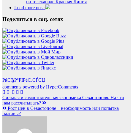
на телеканале Красная Линия
Load more posts
Поделиться в соц. сетях
РќСЂР°РІРёС‚СЃСЏ
comments powered by HyperComments
Навигация
Сильная и самостоятельная экономика Севастополя. На что
нам рассчитывать?
по
Рост цен в Севастополе – необходимость или попытка
записям
наживы?