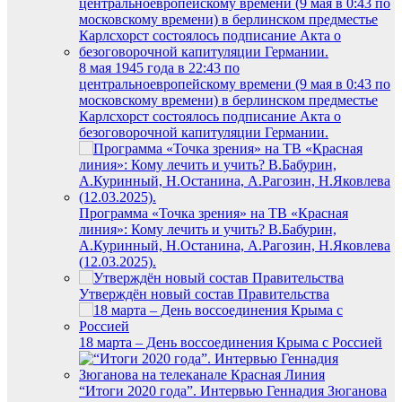
8 мая 1945 года в 22:43 по
центральноевропейскому времени (9 мая в 0:43 по
московскому времени) в берлинском предместье
Карлсхорст состоялось подписание Акта о
безоговорочной капитуляции Германии.
Программа «Точка зрения» на ТВ «Красная
линия»: Кому лечить и учить? В.Бабурин,
А.Куринный, Н.Останина, А.Рагозин, Н.Яковлева
(12.03.2025).
Утверждён новый состав Правительства
18 марта – День воссоединения Крыма с Россией
“Итоги 2020 года”. Интервью Геннадия Зюганова