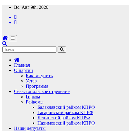
Перейти
Вс. Авг 9th, 2026
к
содержимому
Главная
О партии
Как вступить
Устав
Программа
Севастопольское отделение
Горком
Райкомы
Балаклавский райком КПРФ
Гагаринский райком КПРФ
Ленинский райком КПРФ
Нахимовский райком КПРФ
Наши депутаты