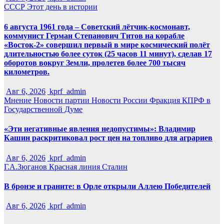
СССР
Этот день в истории
6 августа 1961 года – Советский лётчик-космонавт,
коммунист Герман Степанович Титов на корабле
«Восток-2» совершил первый в мире космический полёт
длительностью более суток (25 часов 11 минут), сделав 17
оборотов вокруг Земли, пролетев более 700 тысяч
километров.
Авг 6, 2026
kprf_admin
Мнение
Новости партии
Новости России
Фракция КПРФ в
Государственной Думе
«Эти негативные явления недопустимы»: Владимир
Кашин раскритиковал рост цен на топливо для аграриев
Авг 6, 2026
kprf_admin
Г.А.Зюганов
Красная линия
Сталин
В бронзе и граните: в Орле открыли Аллею Победителей
Авг 6, 2026
kprf_admin