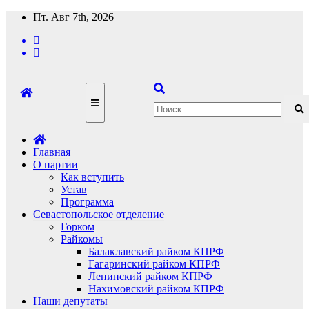
Перейти
Пт. Авг 7th, 2026
к
содержимому
Главная
О партии
Как вступить
Устав
Программа
Севастопольское отделение
Горком
Райкомы
Балаклавский райком КПРФ
Гагаринский райком КПРФ
Ленинский райком КПРФ
Нахимовский райком КПРФ
Наши депутаты