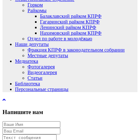
Горком
Райкомы
Балаклавский райком КПРФ
Гагаринский райком КПРФ
Ленинский райком КПРФ
Нахимовский райком КПРФ
Отдел по работе в молодёжью
Наши депутаты
Фракция КПРФ в законодательном собрании
Местные депутаты
Медиатека
Фотогалерея
Видеогалерея
Статьи
Библиотека
Персональные страницы
Напишите нам