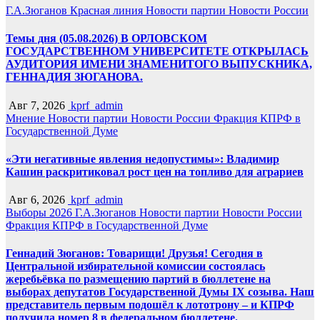
Г.А.Зюганов
Красная линия
Новости партии
Новости России
Темы дня (05.08.2026) В ОРЛОВСКОМ
ГОСУДАРСТВЕННОМ УНИВЕРСИТЕТЕ ОТКРЫЛАСЬ
АУДИТОРИЯ ИМЕНИ ЗНАМЕНИТОГО ВЫПУСКНИКА,
ГЕННАДИЯ ЗЮГАНОВА.
Авг 7, 2026
kprf_admin
Мнение
Новости партии
Новости России
Фракция КПРФ в
Государственной Думе
«Эти негативные явления недопустимы»: Владимир
Кашин раскритиковал рост цен на топливо для аграриев
Авг 6, 2026
kprf_admin
Выборы 2026
Г.А.Зюганов
Новости партии
Новости России
Фракция КПРФ в Государственной Думе
Геннадий Зюганов: Товарищи! Друзья! Сегодня в
Центральной избирательной комиссии состоялась
жеребьёвка по размещению партий в бюллетене на
выборах депутатов Государственной Думы IX созыва. Наш
представитель первым подошёл к лототрону – и КПРФ
получила номер 8 в федеральном бюллетене.