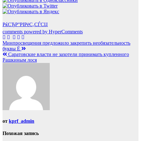
РќСЂР°РІРёС‚СЃСЏ
comments powered by HyperComments
Навигация
Минпросвещения предложило закрепить необязательность
буквы Ё
по
Саратовские власти не захотели принимать купленного
записям
Рашкиным лося
от
kprf_admin
Похожая запись