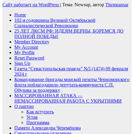
Сайт работает на WordPress
|
Тема: Newsup, автор
Themeansar
Home
102-я годовщина Великой Октябрьской
Социалистической Революции
25 ЛЕТ ЛКСМ РФ: ИДЕЯМ ВЕРНЫ, БОРЕМСЯ ДО
ПОЛНОЙ ПОБЕДЫ!
Member Directory
My Account
My Profile
Reset Password
Sign Up
Газета “Севастопольская правда” №5 (1474) 09 февраля
2024 г
Командование бригады морской пехоты Черноморского
флота поблагодарило депутата-коммуниста С.П.
Обухова за поддержку
МАССИРОВАННАЯ АТАКА —
НЕМАССИРОВАННАЯ РАБОТА С УКРЫТИЯМИ
О партии
Как вступить
Устав
Программа
Памяти Александра Черемёнова
Севастопольское отделение