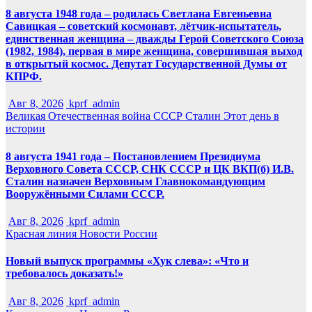
8 августа 1948 года – родилась Светлана Евгеньевна
Савицкая – советский космонавт, лётчик-испытатель,
единственная женщина – дважды Герой Советского Союза
(1982, 1984), первая в мире женщина, совершившая выход
в открытый космос. Депутат Государственной Думы от
КПРФ.
Авг 8, 2026
kprf_admin
Великая Отечественная война
СССР
Сталин
Этот день в
истории
8 августа 1941 года – Постановлением Президиума
Верховного Совета СССР, СНК СССР и ЦК ВКП(б) И.В.
Сталин назначен Верховным Главнокомандующим
Вооружёнными Силами СССР.
Авг 8, 2026
kprf_admin
Красная линия
Новости России
Новый выпуск программы «Хук слева»: «Что и
требовалось доказать!»
Авг 8, 2026
kprf_admin