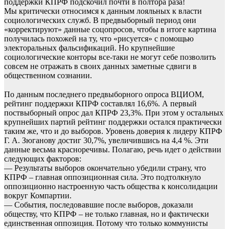
поддержки КПРФ подскочил почти в полтора раза!
Мы критически относимся к данным лояльных к власти
социологических служб. В предвыборный период они
«корректируют» данные соцопросов, чтобы в итоге картина
получилась похожей на ту, что «рисуется» с помощью
электоральных фальсификаций. Но крупнейшие
социологические конторы все-таки не могут себе позволить
совсем не отражать в своих данных заметные сдвиги в
общественном сознании.
⠀
По данным последнего предвыборного опроса ВЦИОМ,
рейтинг поддержки КПРФ составлял 16,6%. А первый
поствыборный опрос дал КПРФ 23,3%. При этом у остальных
крупнейших партий рейтинг поддержки остался практически
таким же, что и до выборов. Уровень доверия к лидеру КПРФ
Г. А. Зюганову достиг 30,7%, увеличившись на 4,4 %. Эти
данные весьма красноречивы. Полагаю, речь идет о действии
следующих факторов:
— Результаты выборов окончательно убедили страну, что
КПРФ – главная оппозиционная сила. Это подтолкнуло
оппозиционно настроенную часть общества к консолидации
вокруг Компартии.
— События, последовавшие после выборов, доказали
обществу, что КПРФ – не только главная, но и фактически
единственная оппозиция. Потому что только коммунисты