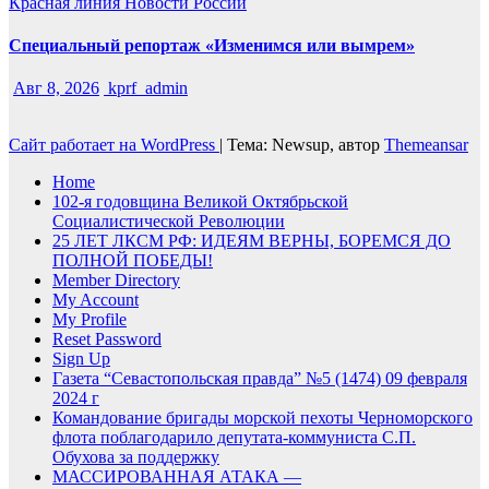
Красная линия
Новости России
Специальный репортаж «Изменимся или вымрем»
Авг 8, 2026
kprf_admin
Сайт работает на WordPress
|
Тема: Newsup, автор
Themeansar
Home
102-я годовщина Великой Октябрьской
Социалистической Революции
25 ЛЕТ ЛКСМ РФ: ИДЕЯМ ВЕРНЫ, БОРЕМСЯ ДО
ПОЛНОЙ ПОБЕДЫ!
Member Directory
My Account
My Profile
Reset Password
Sign Up
Газета “Севастопольская правда” №5 (1474) 09 февраля
2024 г
Командование бригады морской пехоты Черноморского
флота поблагодарило депутата-коммуниста С.П.
Обухова за поддержку
МАССИРОВАННАЯ АТАКА —