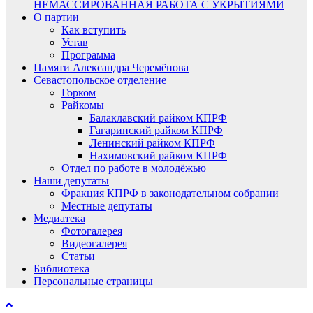
НЕМАССИРОВАННАЯ РАБОТА С УКРЫТИЯМИ
О партии
Как вступить
Устав
Программа
Памяти Александра Черемёнова
Севастопольское отделение
Горком
Райкомы
Балаклавский райком КПРФ
Гагаринский райком КПРФ
Ленинский райком КПРФ
Нахимовский райком КПРФ
Отдел по работе в молодёжью
Наши депутаты
Фракция КПРФ в законодательном собрании
Местные депутаты
Медиатека
Фотогалерея
Видеогалерея
Статьи
Библиотека
Персональные страницы