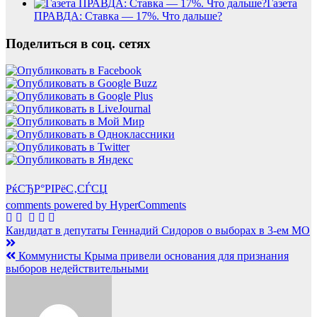
Газета
ПРАВДА: Ставка — 17%. Что дальше?
Поделиться в соц. сетях
РќСЂР°РІРёС‚СЃСЏ
comments powered by HyperComments
Навигация
Кандидат в депутаты Геннадий Сидоров о выборах в 3-ем МО
по
Коммунисты Крыма привели основания для признания
записям
выборов недействительными