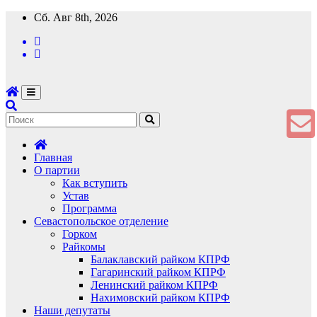
Перейти
Сб. Авг 8th, 2026
к
содержимому
Главная
О партии
Как вступить
Устав
Программа
Севастопольское отделение
Горком
Райкомы
Балаклавский райком КПРФ
Гагаринский райком КПРФ
Ленинский райком КПРФ
Нахимовский райком КПРФ
Наши депутаты