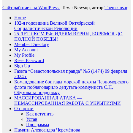
Сайт работает на WordPress
|
Тема: Newsup, автор
Themeansar
Home
102-я годовщина Великой Октябрьской
Социалистической Революции
25 ЛЕТ ЛКСМ РФ: ИДЕЯМ ВЕРНЫ, БОРЕМСЯ ДО
ПОЛНОЙ ПОБЕДЫ!
Member Directory
My Account
My Profile
Reset Password
Sign Up
Газета “Севастопольская правда” №5 (1474) 09 февраля
2024 г
Командование бригады морской пехоты Черноморского
флота поблагодарило депутата-коммуниста С.П.
Обухова за поддержку
МАССИРОВАННАЯ АТАКА —
НЕМАССИРОВАННАЯ РАБОТА С УКРЫТИЯМИ
О партии
Как вступить
Устав
Программа
Памяти Александра Черемёнова