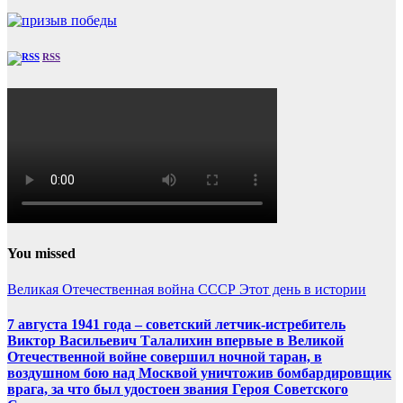
RSS
You missed
Великая Отечественная война
СССР
Этот день в истории
7 августа 1941 года – советский летчик-истребитель
Виктор Васильевич Талалихин впервые в Великой
Отечественной войне совершил ночной таран, в
воздушном бою над Москвой уничтожив бомбардировщик
врага, за что был удостоен звания Героя Советского