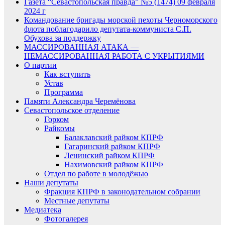
Газета “Севастопольская правда” №5 (1474) 09 февраля
2024 г
Командование бригады морской пехоты Черноморского
флота поблагодарило депутата-коммуниста С.П.
Обухова за поддержку
МАССИРОВАННАЯ АТАКА —
НЕМАССИРОВАННАЯ РАБОТА С УКРЫТИЯМИ
О партии
Как вступить
Устав
Программа
Памяти Александра Черемёнова
Севастопольское отделение
Горком
Райкомы
Балаклавский райком КПРФ
Гагаринский райком КПРФ
Ленинский райком КПРФ
Нахимовский райком КПРФ
Отдел по работе в молодёжью
Наши депутаты
Фракция КПРФ в законодательном собрании
Местные депутаты
Медиатека
Фотогалерея