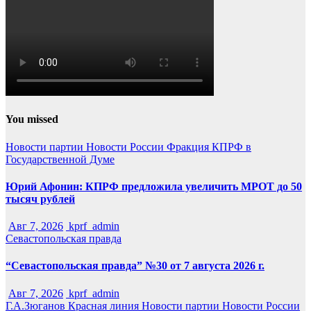
You missed
Новости партии
Новости России
Фракция КПРФ в
Государственной Думе
Юрий Афонин: КПРФ предложила увеличить МРОТ до 50
тысяч рублей
Авг 7, 2026
kprf_admin
Севастопольская правда
“Севастопольская правда” №30 от 7 августа 2026 г.
Авг 7, 2026
kprf_admin
Г.А.Зюганов
Красная линия
Новости партии
Новости России