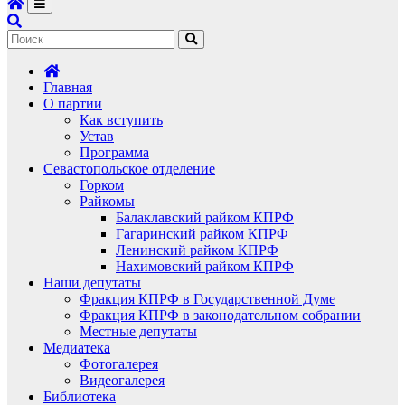
Главная
О партии
Как вступить
Устав
Программа
Севастопольское отделение
Горком
Райкомы
Балаклавский райком КПРФ
Гагаринский райком КПРФ
Ленинский райком КПРФ
Нахимовский райком КПРФ
Наши депутаты
Фракция КПРФ в Государственной Думе
Фракция КПРФ в законодательном собрании
Местные депутаты
Медиатека
Фотогалерея
Видеогалерея
Библиотека