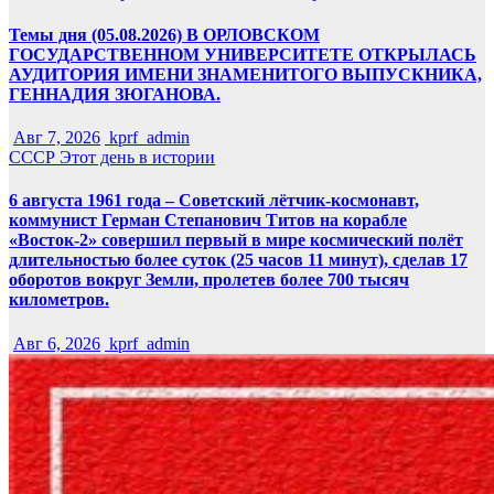
Темы дня (05.08.2026) В ОРЛОВСКОМ
ГОСУДАРСТВЕННОМ УНИВЕРСИТЕТЕ ОТКРЫЛАСЬ
АУДИТОРИЯ ИМЕНИ ЗНАМЕНИТОГО ВЫПУСКНИКА,
ГЕННАДИЯ ЗЮГАНОВА.
Авг 7, 2026
kprf_admin
СССР
Этот день в истории
6 августа 1961 года – Советский лётчик-космонавт,
коммунист Герман Степанович Титов на корабле
«Восток-2» совершил первый в мире космический полёт
длительностью более суток (25 часов 11 минут), сделав 17
оборотов вокруг Земли, пролетев более 700 тысяч
километров.
Авг 6, 2026
kprf_admin