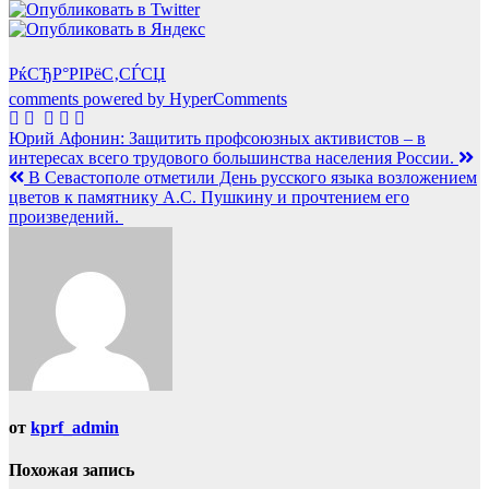
РќСЂР°РІРёС‚СЃСЏ
comments powered by HyperComments
Навигация
Юрий Афонин: Защитить профсоюзных активистов – в
интересах всего трудового большинства населения России.
по
В Севастополе отметили День русского языка возложением
записям
цветов к памятнику А.С. Пушкину и прочтением его
произведений.
от
kprf_admin
Похожая запись