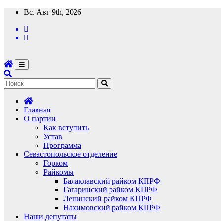
Перейти
Вс. Авг 9th, 2026
к
содержимому
Главная
О партии
Как вступить
Устав
Программа
Севастопольское отделение
Горком
Райкомы
Балаклавский райком КПРФ
Гагаринский райком КПРФ
Ленинский райком КПРФ
Нахимовский райком КПРФ
Наши депутаты