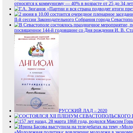
относятся к коммунизму — 40% в возрасте от 25 до 34 лет
II-й сессии Законодательного Собрания города Севастопол
посвященное 144-й годовщине со Дня рождения И. В. Ст
РУССКИЙ ЛАД – 2020
«Молодежная политика: вовлечение молодежи в экономи