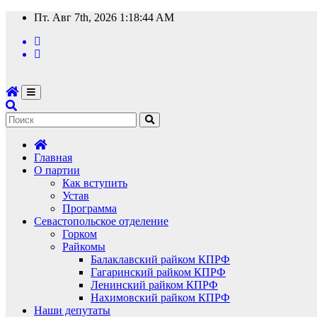
Перейти
Пт. Авг 7th, 2026
1:18:46 AM
к
содержимому
Главная
О партии
Как вступить
Устав
Программа
Севастопольское отделение
Горком
Райкомы
Балаклавский райком КПРФ
Гагаринский райком КПРФ
Ленинский райком КПРФ
Нахимовский райком КПРФ
Наши депутаты