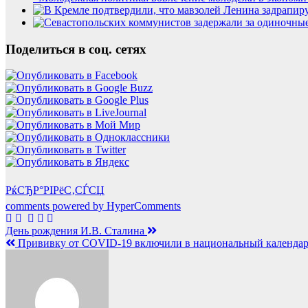
Поделиться в соц. сетях
РќСЂР°РІРёС‚СЃСЏ
comments powered by HyperComments
Навигация
День рождения И.В. Сталина
Прививку от COVID-19 включили в национальный календар
по
записям