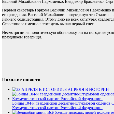
Василий Михайлович Пархоменко, Владимир Браковенко, Сергей
Первый секретарь Горкома Василий Михайлович Пархоменко про
его рождения. Василий Михайлович подчеркнул что Сталин – это
зимнего солнцестояния. Этому дню во всех культурах уделяет
Севастополе именно в этот день выпал первый снег.
Несмотря ни на политическую обстановку, ни на погодные усло
праздником товарищи.
Похожие новости
23 АПРЕЛЯ В ИСТОРИИ
Бойцы 104-й гвардейской десантно-штурмовой орденов С
Коммунистической партии Российской Федерации.