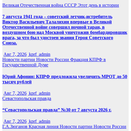
Великая Отечественная война
СССР
Этот день в истории
7 августа 1941 года – советский летчик-истребитель
Виктор Васильевич Талалихин впервые в Великой
Отечественной войне совершил ночной таран, в
воздушном бою над Москвой уничтожив бомбардировщик
врага, за что был удостоен звания Героя Советского
Союза.
Авг 7, 2026
kprf_admin
Новости партии
Новости России
Фракция КПРФ в
Государственной Думе
Юрий Афонин: КПРФ предложила увеличить МРОТ до 50
тысяч рублей
Авг 7, 2026
kprf_admin
Севастопольская правда
“Севастопольская правда” №30 от 7 августа 2026 г.
Авг 7, 2026
kprf_admin
Г.А.Зюганов
Красная линия
Новости партии
Новости России