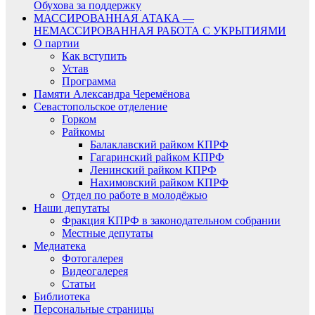
Обухова за поддержку
МАССИРОВАННАЯ АТАКА —
НЕМАССИРОВАННАЯ РАБОТА С УКРЫТИЯМИ
О партии
Как вступить
Устав
Программа
Памяти Александра Черемёнова
Севастопольское отделение
Горком
Райкомы
Балаклавский райком КПРФ
Гагаринский райком КПРФ
Ленинский райком КПРФ
Нахимовский райком КПРФ
Отдел по работе в молодёжью
Наши депутаты
Фракция КПРФ в законодательном собрании
Местные депутаты
Медиатека
Фотогалерея
Видеогалерея
Статьи
Библиотека
Персональные страницы