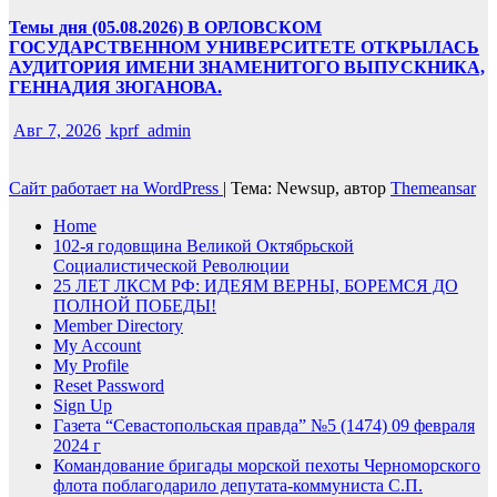
Темы дня (05.08.2026) В ОРЛОВСКОМ
ГОСУДАРСТВЕННОМ УНИВЕРСИТЕТЕ ОТКРЫЛАСЬ
АУДИТОРИЯ ИМЕНИ ЗНАМЕНИТОГО ВЫПУСКНИКА,
ГЕННАДИЯ ЗЮГАНОВА.
Авг 7, 2026
kprf_admin
Сайт работает на WordPress
|
Тема: Newsup, автор
Themeansar
Home
102-я годовщина Великой Октябрьской
Социалистической Революции
25 ЛЕТ ЛКСМ РФ: ИДЕЯМ ВЕРНЫ, БОРЕМСЯ ДО
ПОЛНОЙ ПОБЕДЫ!
Member Directory
My Account
My Profile
Reset Password
Sign Up
Газета “Севастопольская правда” №5 (1474) 09 февраля
2024 г
Командование бригады морской пехоты Черноморского
флота поблагодарило депутата-коммуниста С.П.