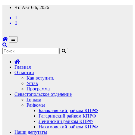
Перейти
Чт. Авг 6th, 2026
к
содержимому
Главная
О партии
Как вступить
Устав
Программа
Севастопольское отделение
Горком
Райкомы
Балаклавский райком КПРФ
Гагаринский райком КПРФ
Ленинский райком КПРФ
Нахимовский райком КПРФ
Наши депутаты