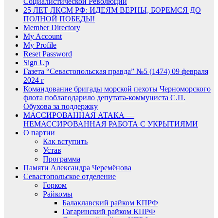
Социалистической Революции
25 ЛЕТ ЛКСМ РФ: ИДЕЯМ ВЕРНЫ, БОРЕМСЯ ДО
ПОЛНОЙ ПОБЕДЫ!
Member Directory
My Account
My Profile
Reset Password
Sign Up
Газета “Севастопольская правда” №5 (1474) 09 февраля
2024 г
Командование бригады морской пехоты Черноморского
флота поблагодарило депутата-коммуниста С.П.
Обухова за поддержку
МАССИРОВАННАЯ АТАКА —
НЕМАССИРОВАННАЯ РАБОТА С УКРЫТИЯМИ
О партии
Как вступить
Устав
Программа
Памяти Александра Черемёнова
Севастопольское отделение
Горком
Райкомы
Балаклавский райком КПРФ
Гагаринский райком КПРФ