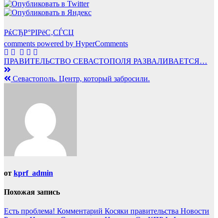
РќСЂР°РІРёС‚СЃСЏ
comments powered by HyperComments
Навигация
ПРАВИТЕЛЬСТВО СЕВАСТОПОЛЯ РАЗВАЛИВАЕТСЯ…
по
Севастополь. Центр, который забросили.
записям
от
kprf_admin
Похожая запись
Есть проблема!
Комментарий
Косяки правительства
Новости