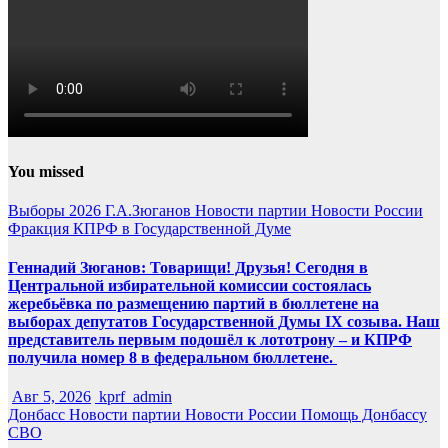
You missed
Выборы 2026
Г.А.Зюганов
Новости партии
Новости России
Фракция КПРФ в Государственной Думе
Геннадий Зюганов: Товарищи! Друзья! Сегодня в
Центральной избирательной комиссии состоялась
жеребьёвка по размещению партий в бюллетене на
выборах депутатов Государственной Думы IX созыва. Наш
представитель первым подошёл к лототрону – и КПРФ
получила номер 8 в федеральном бюллетене.
Авг 5, 2026
kprf_admin
Донбасс
Новости партии
Новости России
Помощь Донбассу
СВО