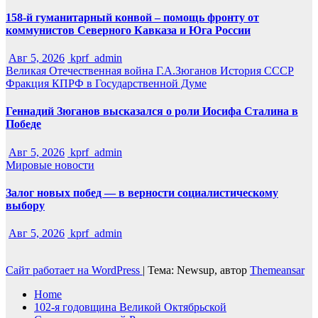
158-й гуманитарный конвой – помощь фронту от
коммунистов Северного Кавказа и Юга России
Авг 5, 2026
kprf_admin
Великая Отечественная война
Г.А.Зюганов
История СССР
Фракция КПРФ в Государственной Думе
Геннадий Зюганов высказался о роли Иосифа Сталина в
Победе
Авг 5, 2026
kprf_admin
Мировые новости
Залог новых побед — в верности социалистическому
выбору
Авг 5, 2026
kprf_admin
Сайт работает на WordPress
|
Тема: Newsup, автор
Themeansar
Home
102-я годовщина Великой Октябрьской