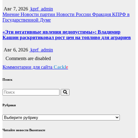
Авг 7, 2026
kprf_admin
Мнение
Новости партии
Новости России
Фракция КПРФ в
Государственной Думе
«Эти негативные явления недопустимы»: Владимир
Кашин раскритиковал рост цен на топливо для аграриев
Авг 6, 2026
kprf_admin
Comments are disabled
Комментарии для сайта
Cackl
e
Поиск
Рубрики
Рубрики
Читайте новости Вконтакте