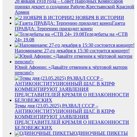
28 января 1918 года – Совет Народных Комиссаров
принял декрет о создании Рабоче-Крестьянской Красной
Армии
2 НОЯБРЯ В ИСТОРИИ
Газета
ПРАВДА: Терпению приходит конец
Теледебаты на «СТВ
24» 19.08
Напоминаем: 27-го декабря в 15:30 состоится концерт!
Юрий Афонин: «Давайте отменим к чёртовой матери
пенсии!»
Темы дня (23.05.2025) РАЗВАЛ СССР –
АНТИКОНСТИТУЦИОННЫЙ ШАГ. В КПРФ
КОММЕНТИРУЮТ ЗАЯВЛЕНИЯ
ПРЕДСТАВИТЕЛЕЙ КРЕМЛЯ О НЕЗАКОННОСТИ
БЕЛОВЕЖСКИХ
ОДИНОЧНЫЕ ПИКЕТЫ