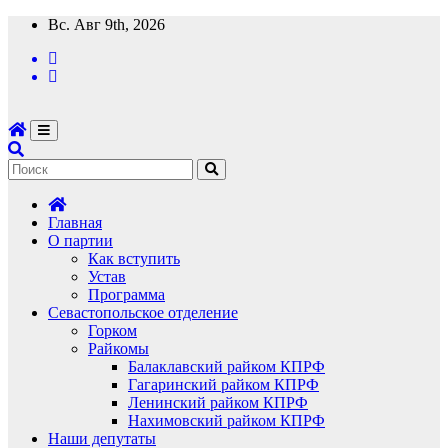
Перейти
Вс. Авг 9th, 2026
к
содержимому
Главная
О партии
Как вступить
Устав
Программа
Севастопольское отделение
Горком
Райкомы
Балаклавский райком КПРФ
Гагаринский райком КПРФ
Ленинский райком КПРФ
Нахимовский райком КПРФ
Наши депутаты