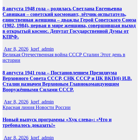
8 августа 1948 года – родилась Светлана Евгеньевна
Савицкая – советский космонавт, лётчик-испытатель,
единственная женщина – дважды Герой Советского Союза
(1982, 1984), первая в мире женщина, совершившая выход
в открытый космос. Депутат Государственной Думы от
КПРФ.
Авг 8, 2026
kprf_admin
Великая Отечественная война
СССР
Сталин
Этот день в
истории
8 августа 1941 года – Постановлением Президиума
Верховного Совета СССР, СНК СССР и ЦК ВКП(б) И.В.
Сталин назначен Верховным Главнокомандующим
Вооружёнными Силами СССР.
Авг 8, 2026
kprf_admin
Красная линия
Новости России
Новый выпуск программы «Хук слева»: «Что и
требовалось доказать!»
Авг 8, 2026
kprf_admin