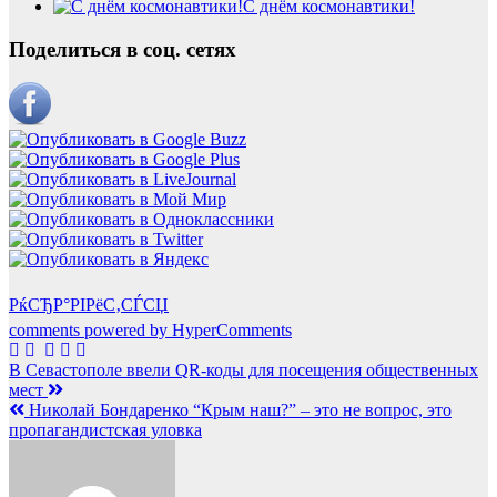
С днём космонавтики!
Поделиться в соц. сетях
РќСЂР°РІРёС‚СЃСЏ
comments powered by HyperComments
Навигация
В Севастополе ввели QR-коды для посещения общественных
мест
по
Николай Бондаренко “Крым наш?” – это не вопрос, это
записям
пропагандистская уловка