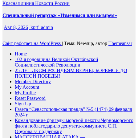
Красная линия
Новости России
Специальный репортаж «Изменимся или вымрем»
Авг 8, 2026
kprf_admin
Сайт работает на WordPress
|
Тема: Newsup, автор
Themeansar
Home
102-я годовщина Великой Октябрьской
Социалистической Революции
25 ЛЕТ ЛКСМ РФ: ИДЕЯМ ВЕРНЫ, БОРЕМСЯ ДО
ПОЛНОЙ ПОБЕДЫ!
Member Directory
My Account
My Profile
Reset Password
Sign Up
Газета “Севастопольская правда” №5 (1474) 09 февраля
2024 г
Командование бригады морской пехоты Черноморского
флота поблагодарило депутата-коммуниста С.П.
Обухова за поддержку
МАССИРОВАННАЯ АТАКА —