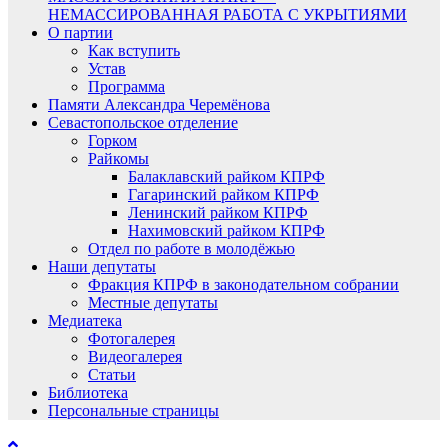
НЕМАССИРОВАННАЯ РАБОТА С УКРЫТИЯМИ
О партии
Как вступить
Устав
Программа
Памяти Александра Черемёнова
Севастопольское отделение
Горком
Райкомы
Балаклавский райком КПРФ
Гагаринский райком КПРФ
Ленинский райком КПРФ
Нахимовский райком КПРФ
Отдел по работе в молодёжью
Наши депутаты
Фракция КПРФ в законодательном собрании
Местные депутаты
Медиатека
Фотогалерея
Видеогалерея
Статьи
Библиотека
Персональные страницы