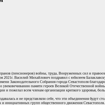
еранов (пенсионеров) войны, труда, Вооруженных сил и правоо
ря 2021г. Василий Михайлович поздравил с юбилеем Балаклавск
имени Законодательного Собрания города Севастополя благодар
по увековечиванию памяти героев Великой Отечественной войны
ии и пожелал всем членам организации крепкого здоровья, боль
давалась и не представляли себе, что эти объединения будут ст
х и инициативных групп общественного движения Севастополя. 