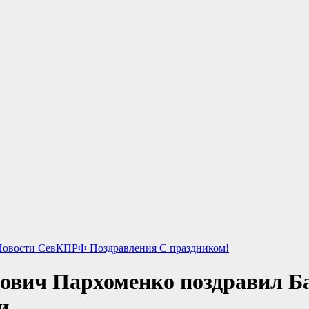
Новости СевКПРФ
Поздравления
С праздником!
вич Пархоменко поздравил Бал
и