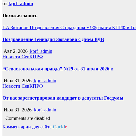
от
kprf_admin
Похожая запись
Г.А.Зюганов
Поздравления
С праздником!
Фракция КПРФ в Го
Поздравление Геннадия Зюганова с Днём ВДВ
Авг 2, 2026
kprf_admin
Новости СевКПРФ
“Севастопольская правда” №29 от 31 июля 2026 г.
Июл 31, 2026
kprf_admin
Новости СевКПРФ
От нас зарегистрирован кандидат в депутаты Госдумы
Июл 31, 2026
kprf_admin
Comments are disabled
Комментарии для сайта
Cackl
e