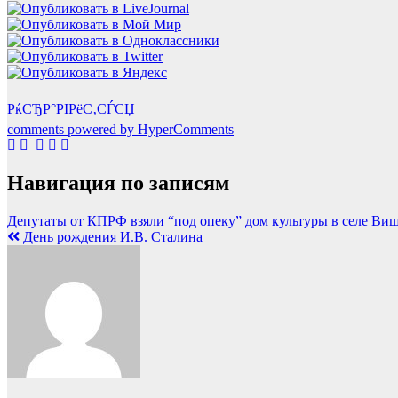
РќСЂР°РІРёС‚СЃСЏ
comments powered by HyperComments
Навигация по записям
Депутаты от КПРФ взяли “под опеку” дом культуры в селе Ви
День рождения И.В. Сталина