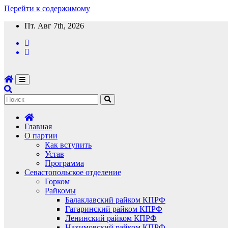
Перейти к содержимому
Пт. Авг 7th, 2026
Главная
О партии
Как вступить
Устав
Программа
Севастопольское отделение
Горком
Райкомы
Балаклавский райком КПРФ
Гагаринский райком КПРФ
Ленинский райком КПРФ
Нахимовский райком КПРФ