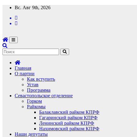
Перейти
Вс. Авг 9th, 2026
к
содержимому
Главная
О партии
Как вступить
Устав
Программа
Севастопольское отделение
Горком
Райкомы
Балаклавский райком КПРФ
Гагаринский райком КПРФ
Ленинский райком КПРФ
Нахимовский райком КПРФ
Наши депутаты