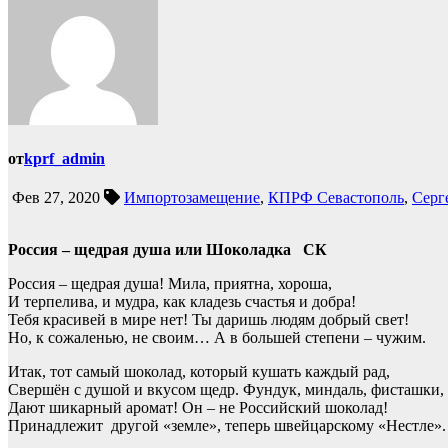
от
kprf_admin
Фев 27, 2020
Импортозамещение
,
КПРФ Севастополь
,
Серг
Россия – щедрая душа или Шоколадка СК
Россия – щедрая душа! Мила, приятна, хороша,
И терпелива, и мудра, как кладезь счастья и добра!
Тебя красивей в мире нет! Ты даришь людям добрый свет!
Но, к сожаленью, не своим… А в большей степени – чужим.
Итак, тот самый шоколад, который кушать каждый рад,
Свершён с душой и вкусом щедр. Фундук, миндаль, фисташки,
Дают шикарный аромат! Он – не Российский шоколад!
Принадлежит другой «земле», теперь швейцарскому «Нестле».