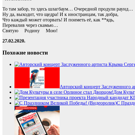
То там забор, то здесь шлагбаум… Очередной продули раунд…
Ну да, выходит, что щедра! И к иностранцам, так добра,
Что каждый может оторвать! И поиметь её, как **ядь,
Перевалив через скамью…
Святую Родину Мою!
27.02.2020.
Похожие новости
Авторский концерт Заслуженного а
Дом Культ
С Празд