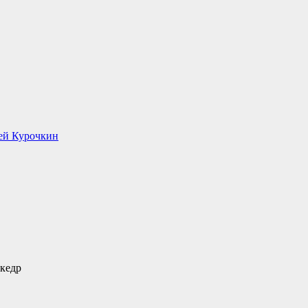
ей Курочкин
 кедр