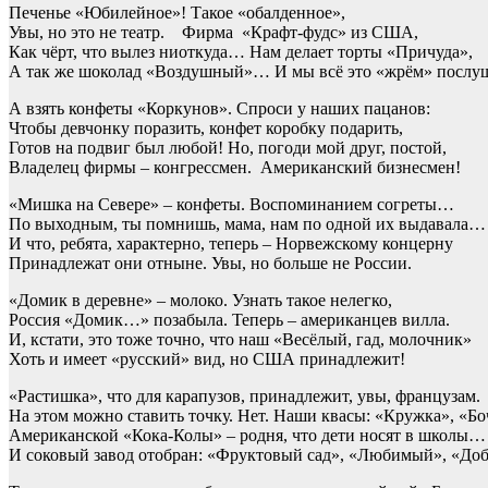
Печенье «Юбилейное»! Такое «обалденное»,
Увы, но это не театр. Фирма «Крафт-фудс» из США,
Как чёрт, что вылез ниоткуда… Нам делает торты «Причуда»,
А так же шоколад «Воздушный»… И мы всё это «жрём» послу
А взять конфеты «Коркунов». Спроси у наших пацанов:
Чтобы девчонку поразить, конфет коробку подарить,
Готов на подвиг был любой! Но, погоди мой друг, постой,
Владелец фирмы – конгрессмен. Американский бизнесмен!
«Мишка на Севере» – конфеты. Воспоминанием согреты…
По выходным, ты помнишь, мама, нам по одной их выдавала…
И что, ребята, характерно, теперь – Норвежскому концерну
Принадлежат они отныне. Увы, но больше не России.
«Домик в деревне» – молоко. Узнать такое нелегко,
Россия «Домик…» позабыла. Теперь – американцев вилла.
И, кстати, это тоже точно, что наш «Весёлый, гад, молочник»
Хоть и имеет «русский» вид, но США принадлежит!
«Растишка», что для карапузов, принадлежит, увы, французам.
На этом можно ставить точку. Нет. Наши квасы: «Кружка», «Бо
Американской «Кока-Колы» – родня, что дети носят в школы…
И соковый завод отобран: «Фруктовый сад», «Любимый», «До