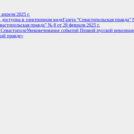
апреля 2025 г.
Газета “Севастопольская правда” №
вастопольская правда” № 8 от 28 февраля 2025 г.
Увековечивание событий Первой русской революци
кой правде»