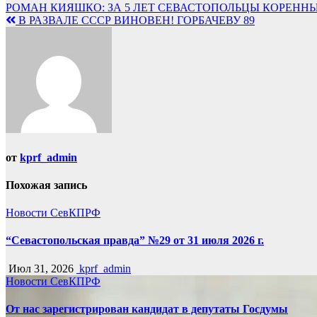
Навигация
РОМАН КИЯШКО: ЗА 5 ЛЕТ СЕВАСТОПОЛЬЦЫ КОРЕНН
В РАЗВАЛЕ СССР ВИНОВЕН! ГОРБАЧЕВУ 89
по
записям
от
kprf_admin
Похожая запись
Новости СевКПРФ
“Севастопольская правда” №29 от 31 июля 2026 г.
Июл 31, 2026
kprf_admin
Новости СевКПРФ
От нас зарегистрирован кандидат в депутаты Госдумы