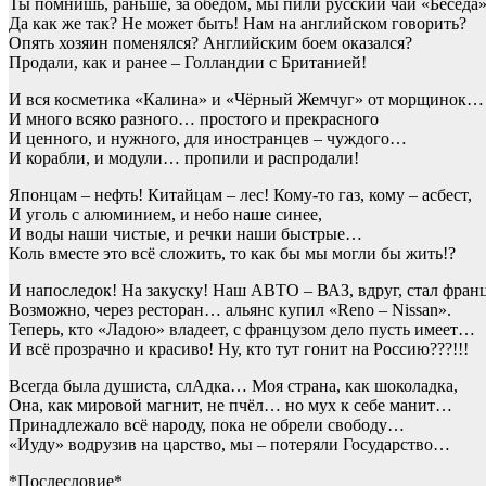
Ты помнишь, раньше, за обедом, мы пили русский чай «Бесед
Да как же так? Не может быть! Нам на английском говорить?
Опять хозяин поменялся? Английским боем оказался?
Продали, как и ранее – Голландии с Британией!
И вся косметика «Калина» и «Чёрный Жемчуг» от морщинок…
И много всяко разного… простого и прекрасного
И ценного, и нужного, для иностранцев – чуждого…
И корабли, и модули… пропили и распродали!
Японцам – нефть! Китайцам – лес! Кому-то газ, кому – асбест,
И уголь с алюминием, и небо наше синее,
И воды наши чистые, и речки наши быстрые…
Коль вместе это всё сложить, то как бы мы могли бы жить!?
И напоследок! На закуску! Наш АВТО – ВАЗ, вдруг, стал фран
Возможно, через ресторан… альянс купил «Reno – Nissan».
Теперь, кто «Ладою» владеет, с французом дело пусть имеет…
И всё прозрачно и красиво! Ну, кто тут гонит на Россию???!!!
Всегда была душиста, слАдка… Моя страна, как шоколадка,
Она, как мировой магнит, не пчёл… но мух к себе манит…
Принадлежало всё народу, пока не обрели свободу…
«Иуду» водрузив на царство, мы – потеряли Государство…
*Послесловие*