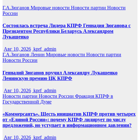
Г.А.Зюганов
Мировые новости
Новости партии
Новости
России
Состоялась встреча Лидера КПРФ Геннадия Зюганова с
Президентом Республики Беларусь Александром
Лукашенко
Авг 10, 2026
kprf_admin
Г.А.Зюганов
Ленин
Мировые новости
Новости партии
Новости России
Геннадий Зюганов вручил Александру Лукашенко
Ленинскую премию ЦК КПРФ
Авг 10, 2026
kprf_admin
Новости партии
Новости России
Фракция КПРФ в
Государственной Думе
«Коммерсантъ». Шесть инициатив КПРФ против четырех
от «Единой России»: почему КПРФ лидирует по числу
предложений, но уступает в информационном давлении?
Авг 10, 2026
kprf_admin