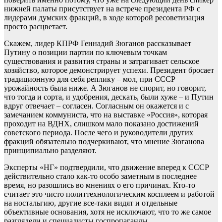
нижней палаты присутствует на встрече президента РФ с
лидерами думских фракций, в ходе которой ресоветизация
просто расцветает.
Скажем, лидер КПРФ Геннадий Зюганов рассказывает
Путину о позиции партии по ключевым точкам
существования и развития страны и затрагивает сельское
хозяйство, которое демонстрирует успехи. Президент бросает
традиционную для себя реплику – мол, при СССР
урожайность была ниже. А Зюганов не спорит, но говорит,
что тогда и сорта, и удобрения, дескать, были хуже – и Путин
вдруг отвечает – согласен. Согласным он окажется и с
замечанием коммуниста, что на выставке «Россия», которая
проходит на ВДНХ, слишком мало показано достижений
советского периода. После чего и руководители других
фракций обязательно подчеркивают, что мнение Зюганова
принципиально разделяют.
Эксперты «НГ» подтвердили, что движение вперед к СССР
действительно стало как-то особо заметным в последнее
время, но разошлись во мнениях о его причинах. Кто-то
считает это чисто политтехнологическим косплеем и работой
на ностальгию, другие все-таки видят и отдельные
объективные основания, хотя не исключают, что то же самое
разглядели и специалисты госпропаганды.