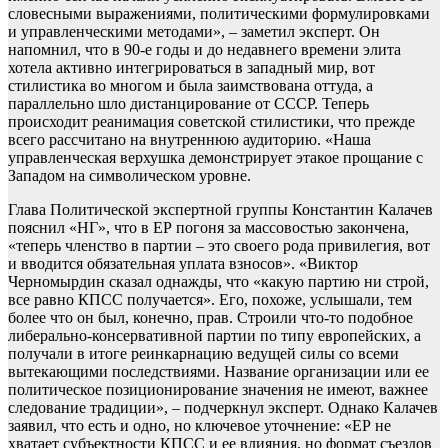
словесными выражениями, политическими формулировками
и управленческими методами», – заметил эксперт. Он
напомнил, что в 90-е годы и до недавнего времени элита
хотела активно интегрироваться в западный мир, вот
стилистика во многом и была заимствована оттуда, а
параллельно шло дистанцирование от СССР. Теперь
происходит реанимация советской стилистики, что прежде
всего рассчитано на внутреннюю аудиторию. «Наша
управленческая верхушка демонстрирует этакое прощание с
Западом на символическом уровне.
Глава Политической экспертной группы Константин Калачев
пояснил «НГ», что в ЕР погоня за массовостью закончена,
«теперь членство в партии – это своего рода привилегия, вот
и вводится обязательная уплата взносов». «Виктор
Черномырдин сказал однажды, что «какую партию ни строй,
все равно КПСС получается». Его, похоже, услышали, тем
более что он был, конечно, прав. Строили что-то подобное
либерально-консервативной партии по типу европейских, а
получали в итоге реинкарнацию ведущей силы со всеми
вытекающими последствиями. Название организации или ее
политическое позиционирование значения не имеют, важнее
следование традиции», – подчеркнул эксперт. Однако Калачев
заявил, что есть и одно, но ключевое уточнение: «ЕР не
хватает субъектности КПСС и ее влияния, но формат съездов