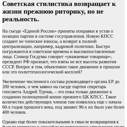
Советская стилистика возвращает к
жизни прежнюю риторику, но не
реальность.
На съезде «Единой России» приняты поправки в устав о
позиции партии в системе госуправления. Новую КПСС
создают не членские взносы, а возврат к полной
централизации, например, кадровой политики. Быстро
погружаются в советские времена и высокопоставленные
лица. Спикер Госдумы говорит «уважаемые товарищи»,
президент РФ признает, что взяты не все высоты развития
СССР. Вопрос в том, объективно такое движение в прошлое
или это политтехнологический косплей?
Увеличение численного состава руководящего органа ЕР до
200 человек, о чем заявил на съезде партии секретарь
генсовета Андрей Турчак, – это пока только движение к
созданию полноценной копии прежнего ЦК КПСС. Такое
количество действующих членов там появилось еще с начала
60-х годов прошлого века, под занавес 90-х их было уже более
400 человек.
Однако еще более показательными в смысле возвращения к
былым временам и способам политического управления стали