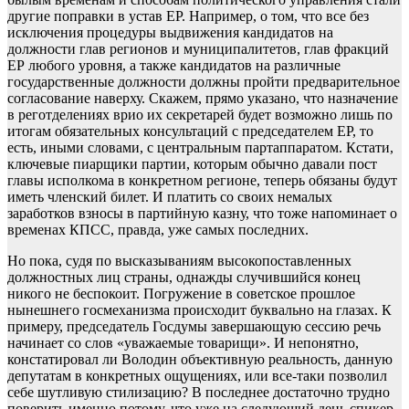
другие поправки в устав ЕР. Например, о том, что все без
исключения процедуры выдвижения кандидатов на
должности глав регионов и муниципалитетов, глав фракций
ЕР любого уровня, а также кандидатов на различные
государственные должности должны пройти предварительное
согласование наверху. Скажем, прямо указано, что назначение
в реготделениях врио их секретарей будет возможно лишь по
итогам обязательных консультаций с председателем ЕР, то
есть, иными словами, с центральным партаппаратом. Кстати,
ключевые пиарщики партии, которым обычно давали пост
главы исполкома в конкретном регионе, теперь обязаны будут
иметь членский билет. И платить со своих немалых
заработков взносы в партийную казну, что тоже напоминает о
временах КПСС, правда, уже самых последних.
Но пока, судя по высказываниям высокопоставленных
должностных лиц страны, однажды случившийся конец
никого не беспокоит. Погружение в советское прошлое
нынешнего госмеханизма происходит буквально на глазах. К
примеру, председатель Госдумы завершающую сессию речь
начинает со слов «уважаемые товарищи». И непонятно,
констатировал ли Володин объективную реальность, данную
депутатам в конкретных ощущениях, или все-таки позволил
себе шутливую стилизацию? В последнее достаточно трудно
поверить именно потому, что уже на следующий день спикер