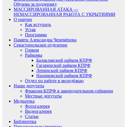
Обухова за поддержку
МАССИРОВАННАЯ АТАКА —
НЕМАССИРОВАННАЯ РАБОТА С УКРЫТИЯМИ
О партии
Как вступить
Устав
Программа
Памяти Александра Черемёнова
Севастопольское отделение
Горком
Райкомы
Балаклавский райком КПРФ
Гагаринский райком КПРФ
Ленинский райком КПРФ
Нахимовский райком КПРФ
Отдел по работе в молодёжью
Наши депутаты
Фракция КПРФ в законодательном собрании
Местные депутаты
Медиатека
Фотогалерея
Видеогалерея
Статьи
Библиотека
Персональные страницы