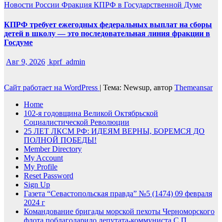
Новости России
Фракция КПРФ в Государственной Думе
КПРФ требует ежегодных федеральных выплат на сборы
детей в школу — это последовательная линия фракции в
Госдуме
Авг 9, 2026
kprf_admin
Сайт работает на WordPress
|
Тема: Newsup, автор
Themeansar
Home
102-я годовщина Великой Октябрьской
Социалистической Революции
25 ЛЕТ ЛКСМ РФ: ИДЕЯМ ВЕРНЫ, БОРЕМСЯ ДО
ПОЛНОЙ ПОБЕДЫ!
Member Directory
My Account
My Profile
Reset Password
Sign Up
Газета “Севастопольская правда” №5 (1474) 09 февраля
2024 г
Командование бригады морской пехоты Черноморского
флота поблагодарило депутата-коммуниста С.П.