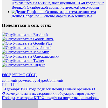
Приглашаем на митинг, посвященный 105-й годовщине
Великой Октябрьской социалистической революции
Денис Парфенов: Основы марксизма-ленинизма
Поделиться в соц. сетях
РќСЂР°РІРёС‚СЃСЏ
comments powered by HyperComments
Навигация
19 декабря 1906 года родился Леонид Ильич Брежнев
Коммунисты и их сторонники обсуждают программу
по
Победы, с которой КПРФ пойдёт на предстоящие выборы.
записям