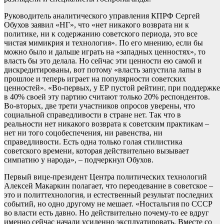
Руководитель аналитического управления КПРФ Сергей
Обухов заявил «НГ», что «нет никакого возврата ни к
политике, ни к содержанию советского периода, это все
чистая мимикрия и технология». По его мнению, если бы
можно было и дальше играть на «западных ценностях», то
власть бы это делала. Но сейчас эти ценности ею самой и
дискредитированы, вот потому «власть запустила лапы в
прошлое и теперь играет на популярности советских
ценностей». «Во-первых, у ЕР пустой рейтинг, при поддержке
в 40% своей эту партию считают только 20% респондентов.
Во-вторых, две трети участников опросов уверены, что
социальной справедливости в стране нет. Так что в
реальности нет никакого возврата к советским практикам –
нет ни того соцобеспечения, ни равенства, ни
справедливости. Есть одна только голая стилистика
советского времени, которая действительно вызывает
симпатию у народа», – подчеркнул Обухов.
Первый вице-президент Центра политических технологий
Алексей Макаркин полагает, что переодевание в советское –
это и политтехнология, и естественный результат последних
событий, но одно другому не мешает. «Ностальгия по СССР
во власти есть давно. Но действительно почему-то ее вдруг
именно сейчас начали усиленно эксплуатировать. Вместе со