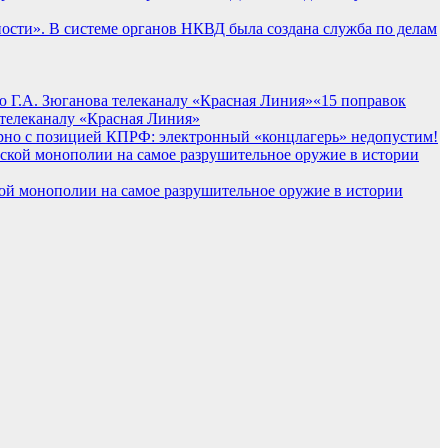
ости». В системе органов НКВД была создана служба по делам
«15 поправок
 телеканалу «Красная Линия»
рно с позицией КПРФ: электронный «концлагерь» недопустим!
кой монополии на самое разрушительное оружие в истории