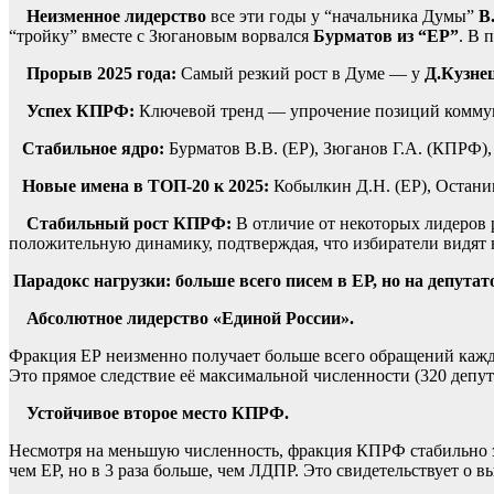
Неизменное лидерство
все эти годы у “начальника Думы”
В
“тройку” вместе с Зюгановым ворвался
Бурматов из “ЕР”
. В 
Прорыв 2025 года:
Самый резкий рост в Думе — у
Д.Кузне
Успех КПРФ:
Ключевой тренд — упрочение позиций коммунис
Стабильное ядро:
Бурматов В.В. (ЕР), Зюганов Г.А. (КПРФ),
Новые имена в ТОП-20 к 2025:
Кобылкин Д.Н. (ЕР), Останин
Стабильный рост КПРФ:
В отличие от некоторых лидеров
положительную динамику, подтверждая, что избиратели видят 
Парадокс нагрузки: больше всего писем в ЕР, но на депу
Абсолютное лидерство «Единой России».
Фракция ЕР неизменно получает больше всего обращений кажды
Это прямое следствие её максимальной численности (320 депут
Устойчивое второе место КПРФ.
Несмотря на меньшую численность, фракция КПРФ стабильно за
чем ЕР, но в 3 раза больше, чем ЛДПР. Это свидетельствует о 