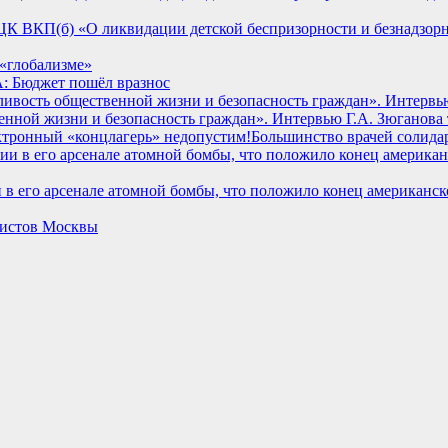
ЦК ВКП(б) «О ликвидации детской беспризорности и безнадзорн
«глобализме»
: Бюджет пошёл вразнос
нной жизни и безопасность граждан». Интервью Г.А. Зюганова
Большинство врачей солида
 в его арсенале атомной бомбы, что положило конец американс
нистов Москвы