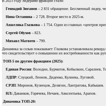
В 2025 году лидерами фракции стали:
Геннадий Зюганов
– 2 831 обращение. Бессменный лидер, че
Нина Останина
– 2 728. Второе место в 2025-м.
Анжелика Глазкова
– 1 754. Один из главных «центров пр
Сергей Обухов
– 823.
Михаил Матвеев
– 799.
Динамика за созыв показывает: Глазкова устанавливала рекорд 
что свидетельствует о повышении их востребованности как ру
ТОП-5 по другим фракциям (2025):
Единая Россия
: Володин, Бурматов, Кобылкин, Саралиев, Т
ЛДПР
: Слуцкий, Леонов, Диденко, Кулиева, Луговой.
СРЗП
: Миронов, Кузнецов, Делягин, Лантратова, Кабышев.
НЛ:
Даванков, Горячева, Нечаев, Авксентьева, Арапов.
Динамика ТОП-20: