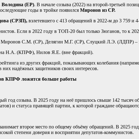
. Володина (ЕР)
. В начале созыва (2022) на второй-третьей поз
последующие годы в тройке появился
Миронов из СР.
цова (СРЗП),
взлетевшего с 413 обращений в 2022-м до 3 759 и 4-
тов. Если в 2022 году в ТОП-20 был только Зюганов, то к 2025
 Миронов С.М. (СР), Делягин М.Г. (СР), Слуцкий Л.Э. (ЛДПР) –
а Н.А. (КПРФ), Нилов Я.Е. (вне фракций).
 рейтинга из других фракций, показывающих колебания (наприм
в них надёжных защитников своих интересов.
татов КПРФ ложится больше работы
й год созыва. В 2025 году на неё пришлось свыше 142 тысяч об
атов) и статуса правящей партии, к которой граждане обращаютс
нимает второе место по общему объёму обращений. В 2025 году 
высокой степени доверия и восприятии депутатов-коммунистов.