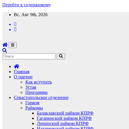
Перейти к содержимому
Вс. Авг 9th, 2026
Главная
О партии
Как вступить
Устав
Программа
Севастопольское отделение
Горком
Райкомы
Балаклавский райком КПРФ
Гагаринский райком КПРФ
Ленинский райком КПРФ
Нахимовский райком КПРФ