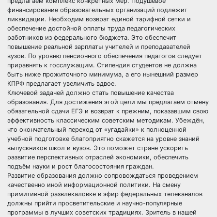
предлагаем комплекс конкретных мер. Подушевое
финансирование образовательных организаций подлежит
ликвидации. Необходим возврат единой тарифной сетки и
обеспечение достойной оплаты труда педагогических
работников из федерального бюджета. Это обеспечит
повышение реальной зарплаты учителей и преподавателей
вузов. По уровню пенсионного обеспечения педагогов следует
приравнять к госслужащим. Стипендия студентов не должна
быть ниже прожиточного минимума, а его нынешний размер
КПРФ предлагает увеличить вдвое.
Ключевой задачей должно стать повышение качества
образования. Для достижения этой цели мы предлагаем отмену
обязательной сдачи ЕГЭ и возврат к прежним, показавшим свою
эффективность классическим советским методикам. Убеждён,
что окончательный переход от «угадайки» к полноценной
учебной подготовке благоприятно скажется на уровне знаний
выпускников школ и вузов. Это поможет стране ускорить
развитие перспективных отраслей экономики, обеспечить
подъём науки и рост благосостояния граждан.
Развитие образования должно сопровождаться проведением
качественно иной информационной политики. На смену
примитивной развлекаловке в эфир федеральных телеканалов
должны прийти просветительские и научно-популярные
программы в лучших советских традициях. Зритель в нашей