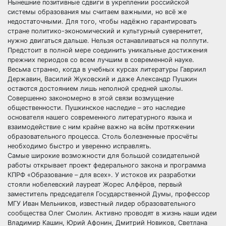
Нынешние позитивные сдвиги в укреплении российской
системы образования мы считаем важными, но всё же
недостаточными. Для того, чтобы надёжно гарантировать
стране политико-экономический и культурный суверенитет,
нужно двигаться дальше. Нельзя останавливаться на полпути.
Предстоит в полной мере соединить уникальные достижения
прежних периодов со всем лучшим в современной науке.
Весьма странно, когда в учебных курсах литературы Гавриил
Державин, Василий Жуковский и даже Александр Пушкин
остаются достоянием лишь неполной средней школы.
Совершенно закономерно в этой связи возмущение
общественности. Пушкинское наследие – это наследие
основателя нашего современного литературного языка и
взаимодействие с ним крайне важно на всём протяжении
образовательного процесса. Столь болезненные просчёты
необходимо быстро и уверенно исправлять.
Самые широкие возможности для большой созидательной
работы открывает проект федерального закона и программа
КПРФ «Образование – для всех». У истоков их разработки
стояли нобелевский лауреат Жорес Алфёров, первый
заместитель председателя Государственной Думы, профессор
МГУ Иван Мельников, известный лидер образовательного
сообщества Олег Смолин. Активно проводят в жизнь наши идеи
Владимир Кашин, Юрий Афонин, Дмитрий Новиков, Светлана