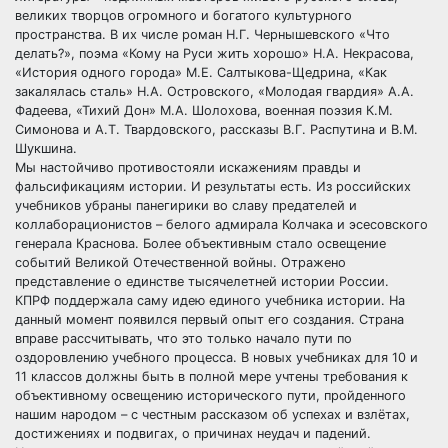
великих творцов огромного и богатого культурного
пространства. В их числе роман Н.Г. Чернышевского «Что
делать?», поэма «Кому на Руси жить хорошо» Н.А. Некрасова,
«История одного города» М.Е. Салтыкова-Щедрина, «Как
закалялась сталь» Н.А. Островского, «Молодая гвардия» А.А.
Фадеева, «Тихий Дон» М.А. Шолохова, военная поэзия К.М.
Симонова и А.Т. Твардовского, рассказы В.Г. Распутина и В.М.
Шукшина.
Мы настойчиво противостояли искажениям правды и
фальсификациям истории. И результаты есть. Из российских
учебников убраны панегирики во славу предателей и
коллаборационистов – белого адмирала Колчака и эсесовского
генерала Краснова. Более объективным стало освещение
событий Великой Отечественной войны. Отражено
представление о единстве тысячелетней истории России.
КПРФ поддержала саму идею единого учебника истории. На
данный момент появился первый опыт его создания. Страна
вправе рассчитывать, что это только начало пути по
оздоровлению учебного процесса. В новых учебниках для 10 и
11 классов должны быть в полной мере учтены требования к
объективному освещению исторического пути, пройденного
нашим народом – с честным рассказом об успехах и взлётах,
достижениях и подвигах, о причинах неудач и падений.