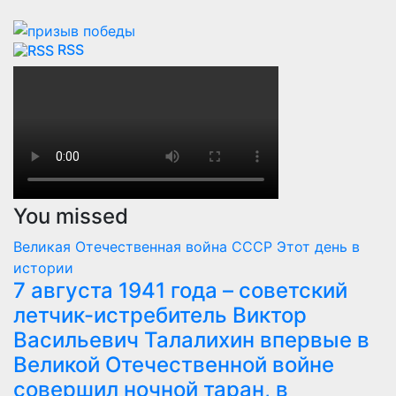
RSS
You missed
Великая Отечественная война
СССР
Этот день в
истории
7 августа 1941 года – советский
летчик-истребитель Виктор
Васильевич Талалихин впервые в
Великой Отечественной войне
совершил ночной таран, в