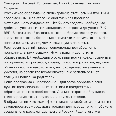
Савицкая, Николай Коломейцев, Нина Останина, Николай
Осадчий.
Российское образование вновь должно стать самым лучшим и
современным. Для этого не обойтись без прочного
материального фундамента. Чтобы его создать, необходимо
добиться увеличения финансирования отрасли до уровня 7 %
ВВП. Затраты на образование – это не бремя для государства,
как утверждают либеральные догматики и оптимизаторы. Нет
ничего перспективнее, чем инвестиции в человека.
Рост ассигнований призван сопровождаться абсолютно
принципиальными вещами. Нужна новая идеология в
образовании. Ей необходимо основываться на идеях гуманизма
и социального прогресса, справедливости и развития, научной
объективности и патриотизма, на сотрудничестве ученика и
учителя, на равенстве возможностей вне зависимости от
толщины кошелька родителей.
Наша программа «Образование – для всех» вобрала в себя
лучшие профессиональные практики и предложения
образовательного сообщества. Она многократно обсуждена в
ходе парламентских слушаний и круглых столов.
В образовании и во всех сферах жизни важнейшая задача наших
законопроектов – создавать условия для преодоления глубокого
социального раскола, царящего в России. Ради этого мы