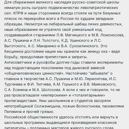
Для сбережения великого наследия русско-советской школы
немалую роль сыграло подвижничество левопатриотических
сил. КПРФ и наши сторонники всегда стояли на пути безумных
плясок по перекройке всего в России по худшим западным
образцам. Несмотря на либеральный шабаш лихих девяностых,
наше образование не утратило свой уникальный код,
создававшийся стараниями Л.Ф. Магницкого и М.В. Ломоносова,
А.С. Пушкина и Л.Н. Толстого, К.Д. Ушинского и Л.С.
Выготского, А.С. Макаренко и В.А. Сухомлинского. Это
бесценное достояние нации мы хранили как зеницу ока – ведя
борьбу, преодолевая препятствия и запреты.
Антисоветчики и русофобы долгие годы ставили эксперименты
над подрастающим поколением под дымовой завесой
«общечеловеческих ценностей». Настойчиво “забывали” о
главном в творчестве А.С. Пушкина и М.Ю. Лермонтова, И.С.
Тургенева и Ф.И. Тютчева, А.М. Горького и В.В. Маяковского,
С.А. Есенина и М.А. Шолохова. А если о них и говорили, то не
раз провозглашали «имперскими» и «тоталитарными»
пропагандистами. Умы школьников и студентов засоряли
непотребщиной Солженицына, ложью Волкогонова, пасквилями
Пелевина и прочей грязью.
Российской общественности удалось отстоять или вернуть в
школьные программы выдающиеся произведения классиков
литературы – подлинных мастеров живого русского слова,