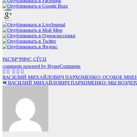
РќСЂР°РІРёС‚СЃСЏ
comments powered by HyperComments
Навигация
ВАСИЛИЙ МИХАЙЛОВИЧ ПАРХОМЕНКО: ОСОБОЕ МНЕ
ВАСИЛИЙ МИХАЙЛОВИЧ ПАРХОМЕНКО: МЫ ВОЗДЕР
по
записям