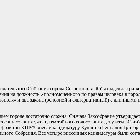
онодательного Собрания города Севастополя. Я бы выделил три 
ения на должность Уполномоченного по правам человека в горо
ополя» и два закона (основной и альтернативный) с длинными 
ем городе достаточно сложна. Сначала Заксобрание утверждает 
о согласования уже путем тайного голосования депутаты ЗС изб
ы фракции КПРФ внесли кандидатуру Кушнира Геннадия Григорье
ельного Собрания. Все четыре внесенных кандидатуры были сог