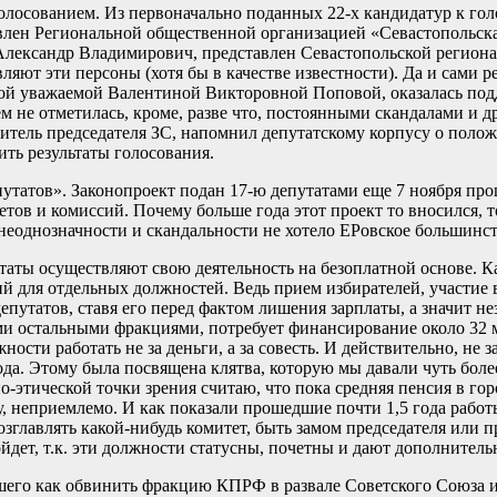
осованием. Из первоначально поданных 22-х кандидатур к голо
влен Региональной общественной организацией «Севастопольск
ександр Владимирович, представлен Севастопольской региона
яют эти персоны (хотя бы в качестве известности). Да и сами р
ой уважаемой Валентиной Викторовной Поповой, оказалась подд
чем не отметилась, кроме, разве что, постоянными скандалами 
тель председателя ЗС, напомнил депутатскому корпусу о положе
ить результаты голосования.
епутатов». Законопроект подан 17-ю депутатами еще 7 ноября пр
етов и комиссий. Почему больше года этот проект то вносился, 
го неоднозначности и скандальности не хотело ЕРовское большин
таты осуществляют свою деятельность на безоплатной основе.
й для отдельных должностей. Ведь прием избирателей, участие в
путатов, ставя его перед фактом лишения зарплаты, а значит н
еми остальными фракциями, потребует финансирование около 32 
сти работать не за деньги, а за совесть. И действительно, не 
а. Этому была посвящена клятва, которую мы давали чуть более 
-этической точки зрения считаю, что пока средняя пенсия в городе
у, неприемлемо. И как показали прошедшие почти 1,5 года работ
возглавлять какой-нибудь комитет, быть замом председателя или п
 пойдет, т.к. эти должности статусны, почетны и дают дополнител
шего как обвинить фракцию КПРФ в развале Советского Союза и