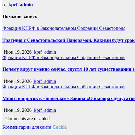
от
kprf_admin
Похожая запись
Фракция КПРФ в Законодательном Собрании Севастополя
Трагедия с Севастопольской Панорамой. Какими будут срок
Июн 19, 2026
kprf_admin
Фракция КПРФ в Законодательном Собрании Севастополя
Почему вдруг именно сейчас, спустя 10 лет существования 
Июн 19, 2026
kprf_admin
Фракция КПРФ в Законодательном Собрании Севастополя
Много вопросов к «новеллам» Закона «О выборах депутато
Июн 19, 2026
kprf_admin
Comments are disabled
Комментарии для сайта
Cackl
e