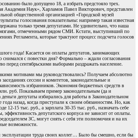
сованию было допущено 18, а избрать предстояло трех.
ая Академия Наук», Харламов Павел Викторович, представлен
льной общественной организацией «Городской музей
езультаты голосования показательны: например такая известная
ержана только тремя депутатами. Не удивительно, что наша
и дрязгами, отмеченными рядом СМИ. Кстати, выступивший по
ниях Регламента, которые трактуют процесс подсчета голосов
ошлого года! Касается он оплаты депутатов, занимающих
то снимался с повестки дня? Формально – ждали согласования
ство перед сентябрьскими выборами раздражать население.
 Какими мотивами мы руководствовались? Получаем абсолютно
 заседаниях сессии и комитетов, законодательные и
езависимость избранников. Экономия бюджетных средств в
млн. руб. Показываем пример законодательным (да и
за деньги депутаты избирались для работы в Законодательном
года назад, когда приступали к своим обязанностям. Но, как
 12-15 тыс. руб., а зарплата 30-35 тыс. руб., назначать себе
ы, эффективность депутатского корпуса не зависит от оплаты.
редседателем ЗС, могут снять с себя эти полномочия и на их
ьные возможности.
 эксплуатации труда своих коллег… Было бы смешно, если бы