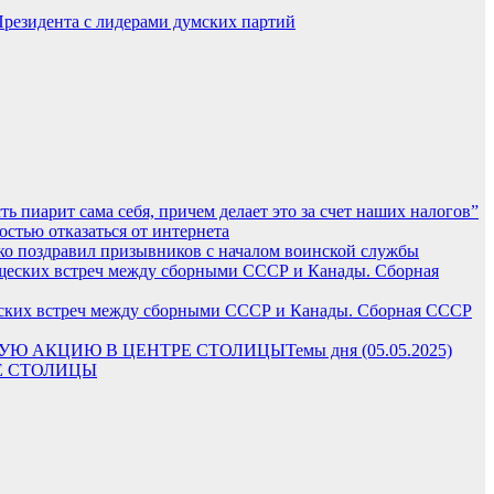
Президента с лидерами думских партий
ь пиарит сама себя, причем делает это за счет наших налогов”
ью отказаться от интернета
о поздравил призывников с началом воинской службы
ищеских встреч между сборными СССР и Канады. Сборная СССР
Темы дня (05.05.2025)
Е СТОЛИЦЫ