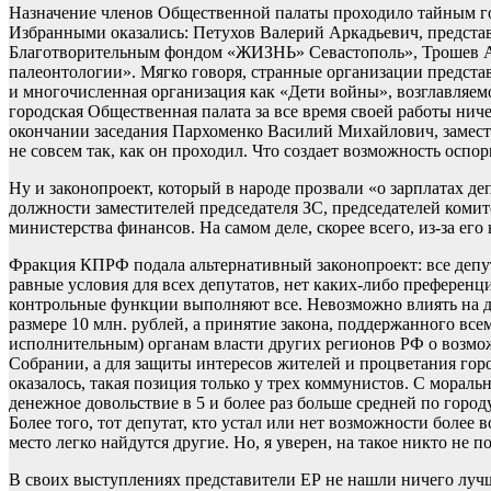
Назначение членов Общественной палаты проходило тайным гол
Избранными оказались: Петухов Валерий Аркадьевич, предста
Благотворительным фондом «ЖИЗНЬ» Севастополь», Трошев Ал
палеонтологии». Мягко говоря, странные организации представл
и многочисленная организация как «Дети войны», возглавляем
городская Общественная палата за все время своей работы ни
окончании заседания Пархоменко Василий Михайлович, замести
не совсем так, как он проходил. Что создает возможность оспор
Ну и законопроект, который в народе прозвали «о зарплатах д
должности заместителей председателя ЗС, председателей комит
министерства финансов. На самом деле, скорее всего, из-за е
Фракция КПРФ подала альтернативный законопроект: все депу
равные условия для всех депутатов, нет каких-либо преференци
контрольные функции выполняют все. Невозможно влиять на де
размере 10 млн. рублей, а принятие закона, поддержанного вс
исполнительным) органам власти других регионов РФ о возможно
Собрании, а для защиты интересов жителей и процветания город
оказалось, такая позиция только у трех коммунистов. С морально
денежное довольствие в 5 и более раз больше средней по город
Более того, тот депутат, кто устал или нет возможности более 
место легко найдутся другие. Но, я уверен, на такое никто не
В своих выступлениях представители ЕР не нашли ничего луч