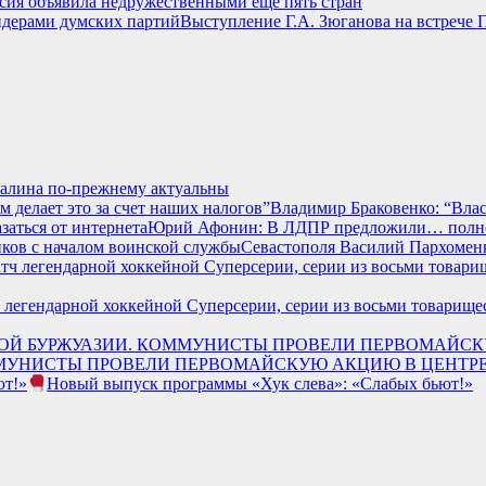
сия объявила недружественными еще пять стран
Выступление Г.А. Зюганова на встрече 
алина по-прежнему актуальны
Владимир Браковенко: “Власт
Юрий Афонин: В ЛДПР предложили… полност
Севастополя Василий Пархоменк
атч легендарной хоккейной Суперсерии, серии из восьми товар
ММУНИСТЫ ПРОВЕЛИ ПЕРВОМАЙСКУЮ АКЦИЮ В ЦЕНТР
Новый выпуск программы «Хук слева»: «Слабых бьют!»