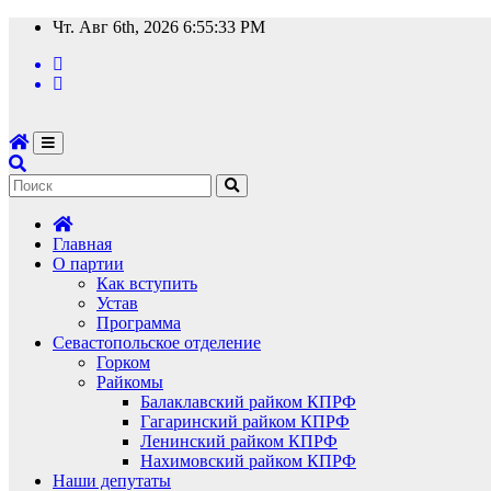
Перейти
Чт. Авг 6th, 2026
6:55:34 PM
к
содержимому
Главная
О партии
Как вступить
Устав
Программа
Севастопольское отделение
Горком
Райкомы
Балаклавский райком КПРФ
Гагаринский райком КПРФ
Ленинский райком КПРФ
Нахимовский райком КПРФ
Наши депутаты