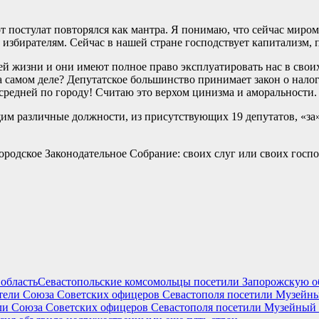
т постулат повторялся как мантра. Я понимаю, что сейчас миром
избирателям. Сейчас в нашей стране господствует капитализм, 
й жизни и они имеют полное право эксплуатировать нас в своих
 самом деле? Депутатское большинство принимает закон о налоге
е средней по городу! Считаю это верхом цинизма и аморальности.
им различные должности, из присутствующих 19 депутатов, «за»
ородское Законодательное Собрание: своих слуг или своих госпо
Севастопольские комсомольцы посетили Запорожскую о
ли Союза Советских офицеров Севастополя посетили Музейный и