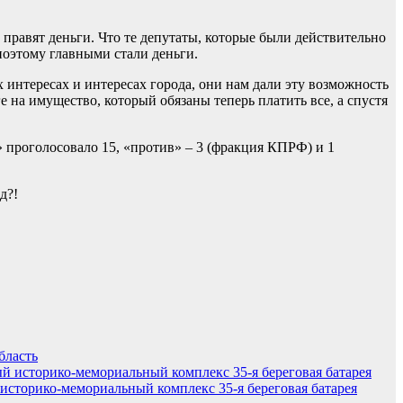
 правят деньги. Что те депутаты, которые были действительно
поэтому главными стали деньги.
 интересах и интересах города, они нам дали эту возможность
 на имущество, который обязаны теперь платить все, а спустя
 проголосовало 15, «против» – 3 (фракция КПРФ) и 1
д?!
бласть
сторико-мемориальный комплекс 35-я береговая батарея