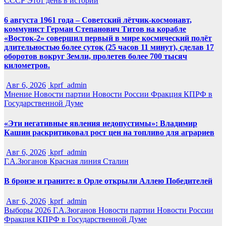
СССР
Этот день в истории
6 августа 1961 года – Советский лётчик-космонавт,
коммунист Герман Степанович Титов на корабле
«Восток-2» совершил первый в мире космический полёт
длительностью более суток (25 часов 11 минут), сделав 17
оборотов вокруг Земли, пролетев более 700 тысяч
километров.
Авг 6, 2026
kprf_admin
Мнение
Новости партии
Новости России
Фракция КПРФ в
Государственной Думе
«Эти негативные явления недопустимы»: Владимир
Кашин раскритиковал рост цен на топливо для аграриев
Авг 6, 2026
kprf_admin
Г.А.Зюганов
Красная линия
Сталин
В бронзе и граните: в Орле открыли Аллею Победителей
Авг 6, 2026
kprf_admin
Выборы 2026
Г.А.Зюганов
Новости партии
Новости России
Фракция КПРФ в Государственной Думе