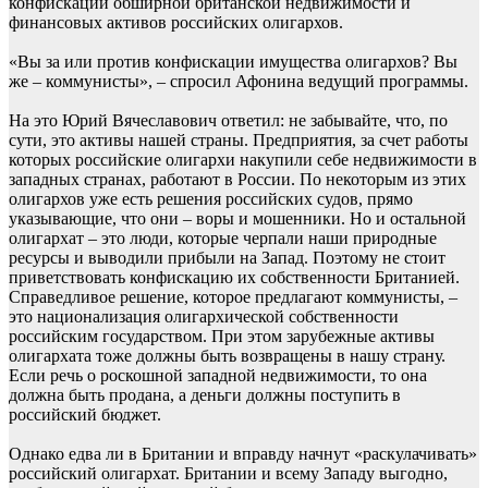
конфискации обширной британской недвижимости и
финансовых активов российских олигархов.
«Вы за или против конфискации имущества олигархов? Вы
же – коммунисты», – спросил Афонина ведущий программы.
На это Юрий Вячеславович ответил: не забывайте, что, по
сути, это активы нашей страны. Предприятия, за счет работы
которых российские олигархи накупили себе недвижимости в
западных странах, работают в России. По некоторым из этих
олигархов уже есть решения российских судов, прямо
указывающие, что они – воры и мошенники. Но и остальной
олигархат – это люди, которые черпали наши природные
ресурсы и выводили прибыли на Запад. Поэтому не стоит
приветствовать конфискацию их собственности Британией.
Справедливое решение, которое предлагают коммунисты, –
это национализация олигархической собственности
российским государством. При этом зарубежные активы
олигархата тоже должны быть возвращены в нашу страну.
Если речь о роскошной западной недвижимости, то она
должна быть продана, а деньги должны поступить в
российский бюджет.
Однако едва ли в Британии и вправду начнут «раскулачивать»
российский олигархат. Британии и всему Западу выгодно,