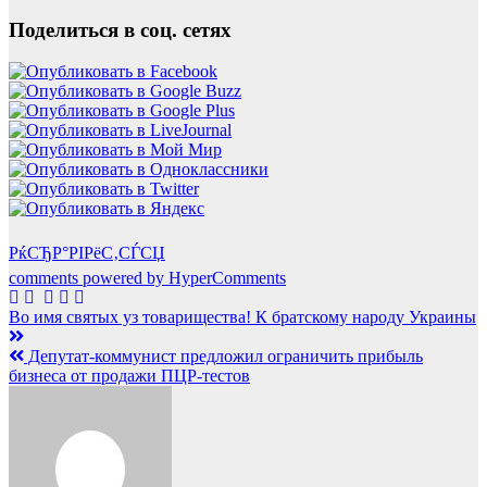
Поделиться в соц. сетях
РќСЂР°РІРёС‚СЃСЏ
comments powered by HyperComments
Навигация
Во имя святых уз товарищества! К братскому народу Украины
по
Депутат-коммунист предложил ограничить прибыль
записям
бизнеса от продажи ПЦР-тестов