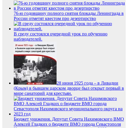
76-ю годовщину полного снятия блокады Ленинграда в
России отметят квестом про дезертирство
В среду состоялся очередной урок по обучению
наблюдателей.
28 июня 1925 года – в Ливадии
(Крым) в бывшем царском дворце был открыт первый в
мире санаторий для крестьян.
Бюджет унижения. Депутат Совета Нахимовского ВМО
Алексей Гладких о бюджете ВМО города Севастополя