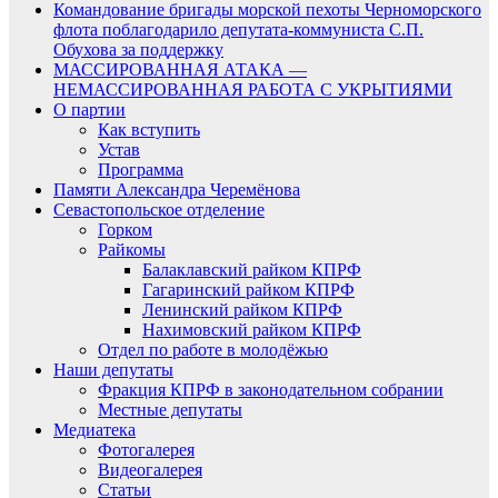
Командование бригады морской пехоты Черноморского
флота поблагодарило депутата-коммуниста С.П.
Обухова за поддержку
МАССИРОВАННАЯ АТАКА —
НЕМАССИРОВАННАЯ РАБОТА С УКРЫТИЯМИ
О партии
Как вступить
Устав
Программа
Памяти Александра Черемёнова
Севастопольское отделение
Горком
Райкомы
Балаклавский райком КПРФ
Гагаринский райком КПРФ
Ленинский райком КПРФ
Нахимовский райком КПРФ
Отдел по работе в молодёжью
Наши депутаты
Фракция КПРФ в законодательном собрании
Местные депутаты
Медиатека
Фотогалерея
Видеогалерея
Статьи