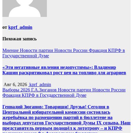
от
kprf_admin
Похожая запись
Мнение
Новости партии
Новости России
Фракция КПРФ в
Государственной Думе
«Эти негативные явления недопустимы»: Владимир
Кашин раскритиковал рост цен на топливо для аграриев
Авг 6, 2026
kprf_admin
Выборы 2026
Г.А.Зюганов
Новости партии
Новости России
Фракция КПРФ в Государственной Думе
Геннадий Зюганов: Товарищи! Друзья! Сегодня в
Центральной избирательной комиссии состоялась
жеребьёвка по размещению партий в бюллетене на
выборах депутатов Государственной Думы IX созыва. Наш
представитель первым подошёл к лототрону – и КПРФ