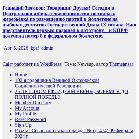
Геннадий Зюганов: Товарищи! Друзья! Сегодня в
Центральной избирательной комиссии состоялась
жеребьёвка по размещению партий в бюллетене на
выборах депутатов Государственной Думы IX созыва. Наш
представитель первым подошёл к лототрону – и КПРФ
получила номер 8 в федеральном бюллетене.
Авг 5, 2026
kprf_admin
Сайт работает на WordPress
|
Тема: Newsup, автор
Themeansar
Home
102-я годовщина Великой Октябрьской
Социалистической Революции
25 ЛЕТ ЛКСМ РФ: ИДЕЯМ ВЕРНЫ, БОРЕМСЯ ДО
ПОЛНОЙ ПОБЕДЫ!
Member Directory
My Account
My Profile
Reset Password
Sign Up
Газета “Севастопольская правда” №5 (1474) 09 февраля
2024 г