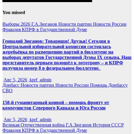
You missed
Выборы 2026
Г.А.Зюганов
Новости партии
Новости России
Фракция КПРФ в Государственной Думе
Геннадий Зюганов: Товарищи! Друзья! Сегодня в
Центральной избирательной комиссии состоялась
жеребьёвка по размещению партий в бюллетене на
выборах депутатов Государственной Думы IX созыва. Наш
представитель первым подошёл к лототрону – и КПРФ
получила номер 8 в федеральном бюллетене.
Авг 5, 2026
kprf_admin
Донбасс
Новости партии
Новости России
Помощь Донбассу
СВО
158-й гуманитарный конвой – помощь фронту от
коммунистов Северного Кавказа и Юга России
Авг 5, 2026
kprf_admin
Великая Отечественная война
Г.А.Зюганов
История СССР
Фракция КПРФ в Государственной Думе