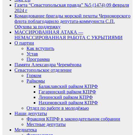
Газета “Севастопольская правда” №5 (1474) 09 февраля
2024 г
Командование бригады морской пехоты Черноморского
флота поблагодарило депутата-коммуниста С.П.
Обухова за поддержку
МАССИРОВАННАЯ АТАКА —
НЕМАССИРОВАННАЯ РАБОТА С УКРЫТИЯМИ
О партии
Как вступить
Устав
Программа
Памяти Александра Черемёнова
Севастопольское отделение
Горком
Райкомы
Балаклавский райком КПРФ
Гагаринский райком КПРФ
Ленинский райком КПРФ
Нахимовский райком КПРФ
Отдел по работе в молодёжью
Наши депутаты
Фракция КПРФ в законодательном собрании
Местные депутаты
Медиатека