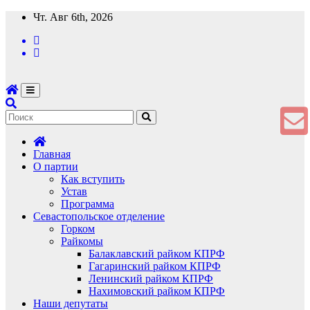
Перейти
Чт. Авг 6th, 2026
к
содержимому
Главная
О партии
Как вступить
Устав
Программа
Севастопольское отделение
Горком
Райкомы
Балаклавский райком КПРФ
Гагаринский райком КПРФ
Ленинский райком КПРФ
Нахимовский райком КПРФ
Наши депутаты