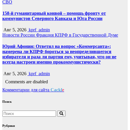
СВО
158-й гуманитарный конвой – помощь фронту от
коммунистов Северного Кавказа и Юга России
Авг 5, 2026
kprf_admin
Новости России
Фракция КПРФ в Государственной Думе
Юрий Афонин: Ответил на вопрос «Коммерсанта»:
намерена ли КПРФ бороться за неопределившегося
избирателя и рада ли партия ему, учитывая, что он не
всегда настроен именно прокоммунистически?
Авг 5, 2026
kprf_admin
Comments are disabled
Комментарии для сайта
Cackl
e
Поиск
Рубрики