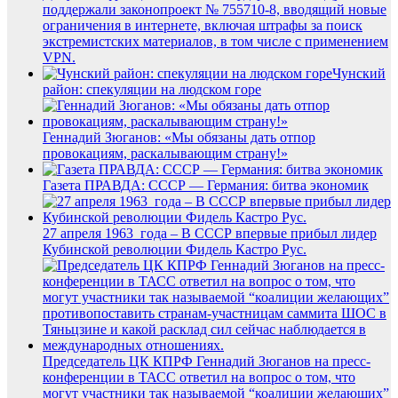
поддержали законопроект № 755710-8, вводящий новые
ограничения в интернете, включая штрафы за поиск
экстремистских материалов, в том числе с применением
VPN.
Чунский
район: спекуляции на людском горе
Геннадий Зюганов: «Мы обязаны дать отпор
провокациям, раскалывающим страну!»
Газета ПРАВДА: СССР — Германия: битва экономик
27 апреля 1963 года – В СССР впервые прибыл лидер
Кубинской революции Фидель Кастро Рус.
Председатель ЦК КПРФ Геннадий Зюганов на пресс-
конференции в ТАСС ответил на вопрос о том, что
могут участники так называемой “коалиции желающих”