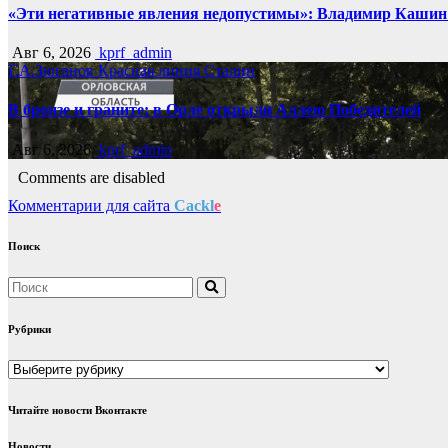
«Эти негативные явления недопустимы»: Владимир Кашин р
Авг 6, 2026
kprf_admin
Г.А.Зюганов
Красная линия
Сталин
В бронзе и граните: в Орле открыли Аллею Победителей
Авг 6, 2026
kprf_admin
Comments are disabled
Комментарии для сайта
Cackl
e
Поиск
Рубрики
Рубрики
Читайте новости Вконтакте
Новости