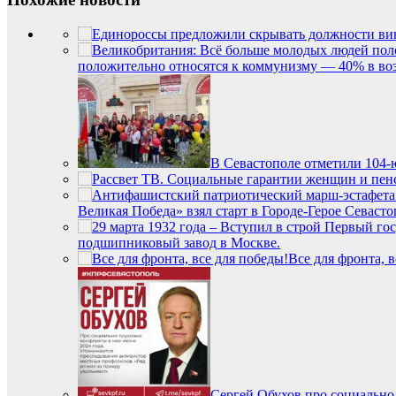
положительно относятся к коммунизму — 40% в возр
В Севастополе отметили 104-
Великая Победа» взял старт в Городе-Герое Севасто
подшипниковый завод в Москве.
Все для фронта, в
Сергей Обухов про социально