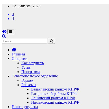
Перейти
Сб. Авг 8th, 2026
к
содержимому
Главная
О партии
Как вступить
Устав
Программа
Севастопольское отделение
Горком
Райкомы
Балаклавский райком КПРФ
Гагаринский райком КПРФ
Ленинский райком КПРФ
Нахимовский райком КПРФ
Наши депутаты