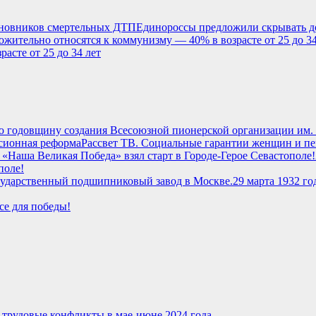
Единороссы предложили скрывать 
асте от 25 до 34 лет
ю годовщину создания Всесоюзной пионерской организации им.
Рассвет ТВ. Социальные гарантии женщин и п
поле!
29 марта 1932 г
се для победы!
-трудовые конфликты в мае-июне 2024 года