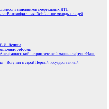
должности виновников смертельных ДТП
Великобритания: Всё больше молодых людей
 В.И. Ленина
енсионная реформа
Антифашистский патриотический марш-эстафета «Наша
ода – Вступил в строй Первый государственный