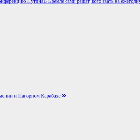
В Кремле сами решат, кого звать на ежего
мении и Нагорном Карабахе