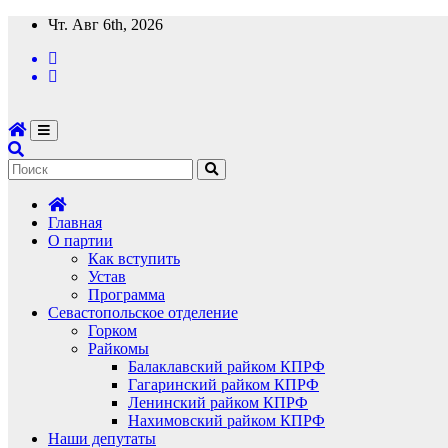
Перейти
Чт. Авг 6th, 2026
к
содержимому
Главная
О партии
Как вступить
Устав
Программа
Севастопольское отделение
Горком
Райкомы
Балаклавский райком КПРФ
Гагаринский райком КПРФ
Ленинский райком КПРФ
Нахимовский райком КПРФ
Наши депутаты