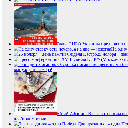
Глава СНБО Украины предложил пе
На одну 
25 ноября – де
вынужденная мера!
Юрий Афонин: В связи с резким ро
необходимостью.
Два праздника – одна По