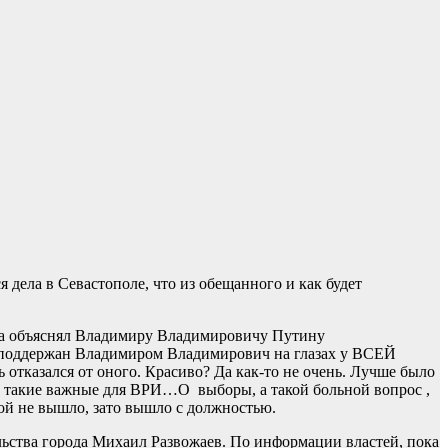
я дела в Севастополе, что из обещанного и как будет
гда объяснял Владимиру Владимировичу Путину
ыл поддержан Владимиром Владимирович на глазах у ВСЕЙ
отказался от оного. Красиво? Да как-то не очень. Лучше было
ли такие важные для ВРИ…О выборы, а такой больной вопрос ,
дой не вышло, зато вышло с должностью.
льства города Михаил Развожаев. По информации властей, пока