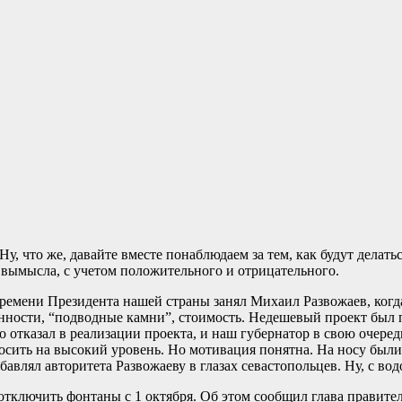
, что же, давайте вместе понаблюдаем за тем, как будут делатьс
 вымысла, с учетом положительного и отрицательного.
 времени Президента нашей страны занял Михаил Развожаев, ко
обенности, “подводные камни”, стоимость. Недешевый проект б
тказал в реализации проекта, и наш губернатор в свою очередь 
ыносить на высокий уровень. Но мотивация понятна. На носу бы
бавлял авторитета Развожаеву в глазах севастопольцев. Ну, с во
отключить фонтаны с 1 октября. Об этом сообщил глава правите