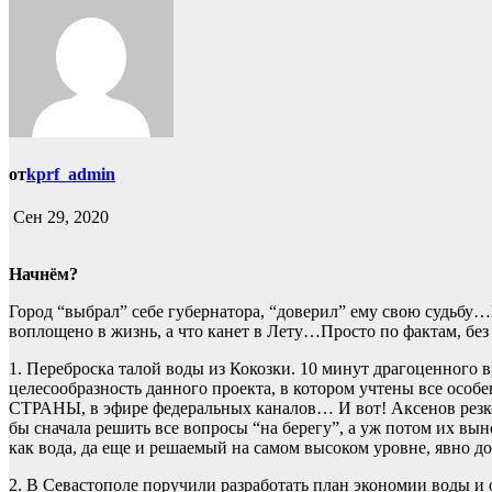
от
kprf_admin
Сен 29, 2020
Начнём?
Город “выбрал” себе губернатора, “доверил” ему свою судьбу…Ну
воплощено в жизнь, а что канет в Лету…Просто по фактам, без
1. Переброска талой воды из Кокозки. 10 минут драгоценного
целесообразность данного проекта, в котором учтены все ос
СТРАНЫ, в эфире федеральных каналов… И вот! Аксенов резко о
бы сначала решить все вопросы “на берегу”, а уж потом их в
как вода, да еще и решаемый на самом высоком уровне, явно до
2. В Севастополе поручили разработать план экономии воды и 