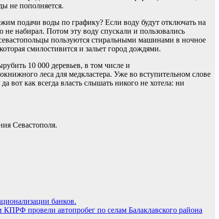
ды не пополняется.
ежим подачи воды по графику? Если воду будут отключать на
о не набирал. Потом эту воду спускали и пользовались
е севастопольцы пользуются стиральными машинами в ночное
 которая смилостивится и зальет город дождями.
рубить 10 000 деревьев, в том числе и
книжного леса для медкластера. Уже во вступительном слове
 да вот как всегда власть слышать никого не хотела: ни
ания Севастополя.
ационализации банков.
и КПРФ провели автопробег по селам Балаклавского района