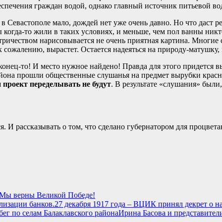
еспечения граждан водой, однако главный источник питьевой во
в Севастополе мало, дождей нет уже очень давно. Но что даст р
ы когда-то жили в таких условиях, и меньше, чем пол ванны никт
ктричеством нарисовывается не очень приятная картина. Многи
 к сожалению, вырастет. Остается надеяться на природу-матушку,
онец-то! И место нужное найдено! Правда для этого придется вы
йона прошли общественные слушанья на предмет вырубки красно
и проект переделывать не будут
. В результате «слушания» были,
ся. И рассказывать о том, что сделано губернатором для процвет
: Мы верны Великой Победе!
27 декабря 1917 года – ВЦИК принял декрет о н
Ирина Басова и представител