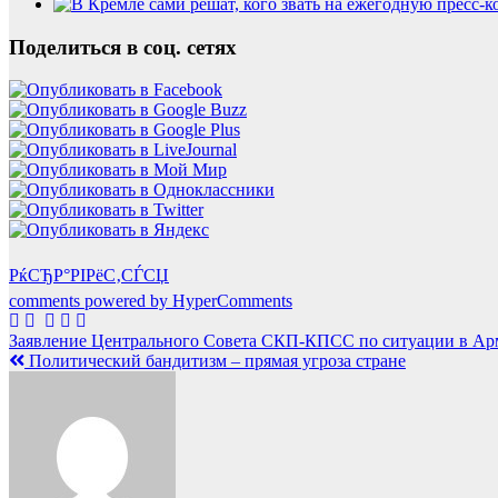
Поделиться в соц. сетях
РќСЂР°РІРёС‚СЃСЏ
comments powered by HyperComments
Навигация
Заявление Центрального Совета СКП-КПСС по ситуации в Ар
Политический бандитизм – прямая угроза стране
по
записям