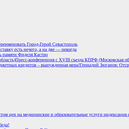
реименовать Город-Герой Севастополь
ставку есть нечего, а на две — некогда
нь памяти Фиделя Кастро
Пресс-конференция с XVIII съезда КПРФ (Московская об
Геннадий Зюганов: Отс
стом цен на медицинские и образовательные услуги индексация
беда!