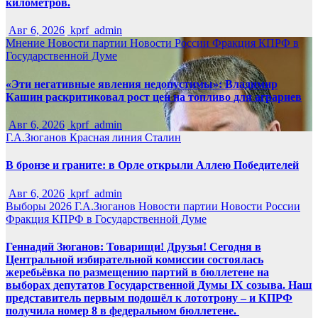
километров.
Авг 6, 2026
kprf_admin
Мнение
Новости партии
Новости России
Фракция КПРФ в
Государственной Думе
«Эти негативные явления недопустимы»: Владимир
Кашин раскритиковал рост цен на топливо для аграриев
Авг 6, 2026
kprf_admin
Г.А.Зюганов
Красная линия
Сталин
В бронзе и граните: в Орле открыли Аллею Победителей
Авг 6, 2026
kprf_admin
Выборы 2026
Г.А.Зюганов
Новости партии
Новости России
Фракция КПРФ в Государственной Думе
Геннадий Зюганов: Товарищи! Друзья! Сегодня в
Центральной избирательной комиссии состоялась
жеребьёвка по размещению партий в бюллетене на
выборах депутатов Государственной Думы IX созыва. Наш
представитель первым подошёл к лототрону – и КПРФ
получила номер 8 в федеральном бюллетене.