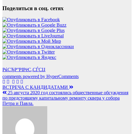
Поделиться в соц. сетях
РќСЂР°РІРёС‚СЃСЏ
comments powered by HyperComments
Навигация
ВСТРЕЧА С КАНДИДАТАМИ
25 августа 2020 год состоялись общественные обсуждения
по
по предстоящему капитальному ремонту сквера у собора
записям
Петра и Павла.