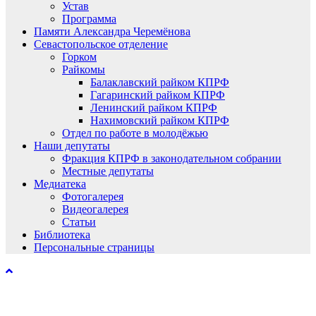
Устав
Программа
Памяти Александра Черемёнова
Севастопольское отделение
Горком
Райкомы
Балаклавский райком КПРФ
Гагаринский райком КПРФ
Ленинский райком КПРФ
Нахимовский райком КПРФ
Отдел по работе в молодёжью
Наши депутаты
Фракция КПРФ в законодательном собрании
Местные депутаты
Медиатека
Фотогалерея
Видеогалерея
Статьи
Библиотека
Персональные страницы