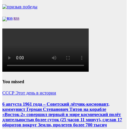
RSS
You missed
СССР
Этот день в истории
6 августа 1961 года – Советский лётчик-космонавт,
коммунист Герман Степанович Титов на корабле
«Восток-2» совершил первый в мире космический полёт
длительностью более суток (25 часов 11 минут), сделав 17
оборотов вокруг Земли, пролетев более 700 тысяч