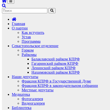
Главная
О партии
Как вступить
Устав
Программа
Севастопольское отделение
Горком
Райкомы
Балаклавский райком КПРФ
Гагаринский райком КПРФ
Ленинский райком КПРФ
Нахимовский райком КПРФ
Наши депутаты
Фракция КПРФ в Государственной Думе
Фракция КПРФ в законодательном собрании
Местные депутаты
Медиатека
Фотогалерея
Видеогалерея
Библиотека