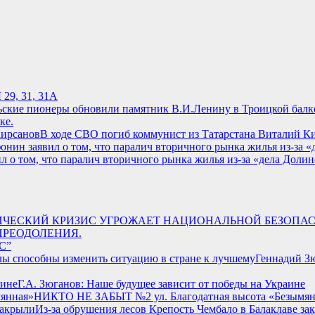
9, 31, 31А
ке.
В ходе СВО погиб коммунист из Татарстана Виталий К
о том, что паралич вторичного рынка жилья из-за «дела Доли
ГРАФИЧЕСКИЙ КРИЗИС УГРОЖАЕТ НАЦИОНАЛЬНОЙ БЕЗОПА
ПРЕОДОЛЕНИЯ.
С”
Геннадий Зю
Г.А. Зюганов: Наше будущее зависит от победы на Украине
НИКТО НЕ ЗАБЫТ №2 ул. Благодатная высота «Безымян
Из-за обрушения лесов Крепость Чембало в Балаклаве за