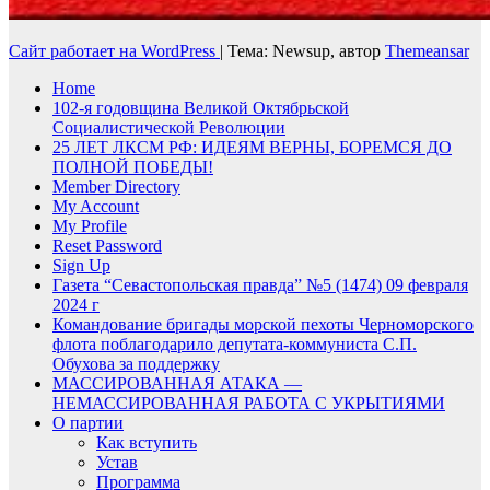
Сайт работает на WordPress
|
Тема: Newsup, автор
Themeansar
Home
102-я годовщина Великой Октябрьской
Социалистической Революции
25 ЛЕТ ЛКСМ РФ: ИДЕЯМ ВЕРНЫ, БОРЕМСЯ ДО
ПОЛНОЙ ПОБЕДЫ!
Member Directory
My Account
My Profile
Reset Password
Sign Up
Газета “Севастопольская правда” №5 (1474) 09 февраля
2024 г
Командование бригады морской пехоты Черноморского
флота поблагодарило депутата-коммуниста С.П.
Обухова за поддержку
МАССИРОВАННАЯ АТАКА —
НЕМАССИРОВАННАЯ РАБОТА С УКРЫТИЯМИ
О партии
Как вступить
Устав
Программа