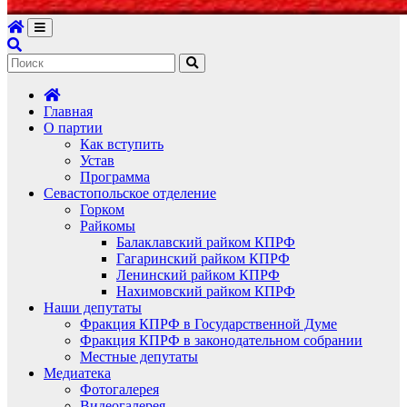
Главная
О партии
Как вступить
Устав
Программа
Севастопольское отделение
Горком
Райкомы
Балаклавский райком КПРФ
Гагаринский райком КПРФ
Ленинский райком КПРФ
Нахимовский райком КПРФ
Наши депутаты
Фракция КПРФ в Государственной Думе
Фракция КПРФ в законодательном собрании
Местные депутаты
Медиатека
Фотогалерея
Видеогалерея