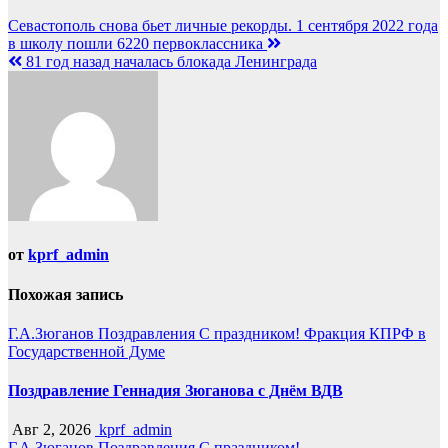
Севастополь снова бьет личные рекорды. 1 сентября 2022 года
в школу пошли 6220 первоклассника
81 год назад началась блокада Ленинграда
от
kprf_admin
Похожая запись
Г.А.Зюганов
Поздравления
С праздником!
Фракция КПРФ в
Государственной Думе
Поздравление Геннадия Зюганова с Днём ВДВ
Авг 2, 2026
kprf_admin
Г.А.Зюганов
Поздравления
С праздником!