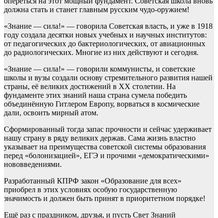
опереться на этот мощный фундамент. Советская школа вновь
должна стать и станет главным русским чудо-оружием!
«Знание — сила!» — говорила Советская власть, и уже в 1918
году создала десятки новых учебных и научных институтов:
от педагогических до бактериологических, от авиационных
до радиологических. Многие из них действуют и сегодня.
«Знание — сила!» — говорили коммунисты, и советские
школы и вузы создали основу стремительного развития нашей
страны, её великих достижений в ХХ столетии. На
фундаменте этих знаний наша страна сумела победить
объединённую Гитлером Европу, ворваться в космические
дали, освоить мирный атом.
Сформированный тогда запас прочности и сейчас удерживает
нашу страну в ряду великих держав. Сама жизнь властно
указывает на преимущества советской системы образования
перед «болонизацией», ЕГЭ и прочими «демократическими»
нововведениями.
Разработанный КПРФ закон «Образование для всех»
приобрел в этих условиях особую государственную
значимость и должен быть принят в приоритетном порядке!
Ещё раз с праздником, друзья, и пусть Свет Знаний