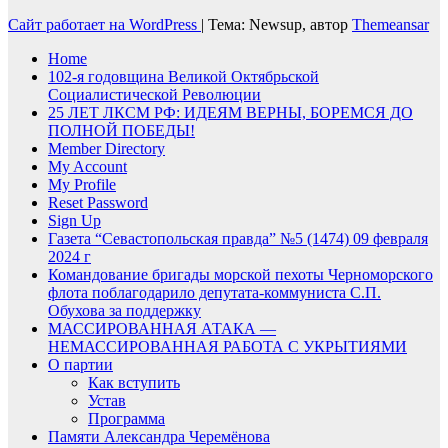
Сайт работает на WordPress
|
Тема: Newsup, автор
Themeansar
Home
102-я годовщина Великой Октябрьской
Социалистической Революции
25 ЛЕТ ЛКСМ РФ: ИДЕЯМ ВЕРНЫ, БОРЕМСЯ ДО
ПОЛНОЙ ПОБЕДЫ!
Member Directory
My Account
My Profile
Reset Password
Sign Up
Газета “Севастопольская правда” №5 (1474) 09 февраля
2024 г
Командование бригады морской пехоты Черноморского
флота поблагодарило депутата-коммуниста С.П.
Обухова за поддержку
МАССИРОВАННАЯ АТАКА —
НЕМАССИРОВАННАЯ РАБОТА С УКРЫТИЯМИ
О партии
Как вступить
Устав
Программа
Памяти Александра Черемёнова