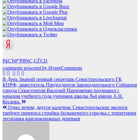
РќСЂР°РІРёС‚СЃСЏ
comments powered by HyperComments
Навигация
В День Знаний первый секретарь Севастопольского ГК
КПРФ, заместитель Председателя Законодательного Собрания
по
города Севастополя Василий Пархоменко поздравил с
записям
началом учебного года учеников школы №4 имени А.Н.
Кесаева.
Одно лечим, другое калечим: Севастопольские экологи
требуют переноса стройки больничного городка с территории
лесопарка краснокнижных деревьев