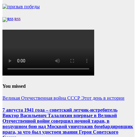
RSS
You missed
Великая Отечественная война
СССР
Этот день в истории
7 августа 1941 года – советский летчик-истребитель
Виктор Васильевич Талалихин впервые в Великой
Отечественной войне совершил ночной таран, в
воздушном бою над Москвой уничтожив бомбардировщик
врага, за что был удостоен звания Героя Советского