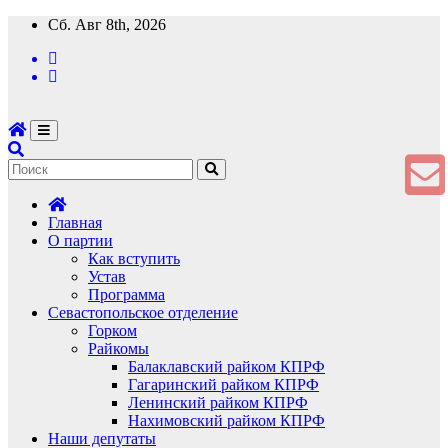
Перейти
Сб. Авг 8th, 2026
к
содержимому
Главная
О партии
Как вступить
Устав
Программа
Севастопольское отделение
Горком
Райкомы
Балаклавский райком КПРФ
Гагаринский райком КПРФ
Ленинский райком КПРФ
Нахимовский райком КПРФ
Наши депутаты