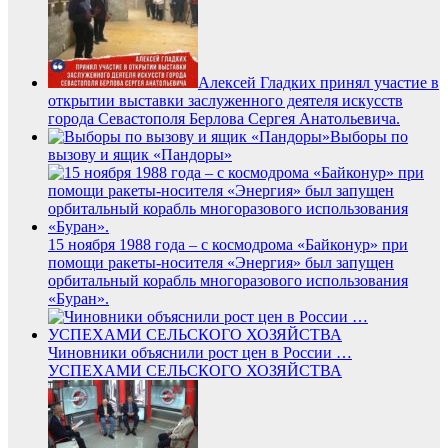
Алексей Гладких принял участие в
открытии выставки заслуженного деятеля искусств
города Севастополя Берлова Сергея Анатольевича.
Выборы по
вызову и ящик «Пандоры»
15 ноября 1988 года – с космодрома «Байконур» при
помощи ракеты-носителя «Энергия» был запущен
орбитальный корабль многоразового использования
«Буран».
Чиновники объяснили рост цен в России …
УСПЕХАМИ СЕЛЬСКОГО ХОЗЯЙСТВА