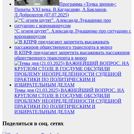
Программа «Точка зрения»:
Пираты ХХI века. В.Багдасарян, А.Бакланов,
Л.Доброхотов (07.07.2025)
“С огнем шутят”. Александр Лукашенко про ситуацию с
коронавирусом
В КПРФ предлагают запретить высаживать пассажиров
общественного транспорта в мороз
Темы дня (21.03.2025) ВАЖНЕЙШИЙ ВОПРОС. НА
КРУГЛОМ СТОЛЕ В ГОСДУМЕ ОБСУДИЛИ
ПРОБЛЕМУ НЕОПРЕДЕЛЁННОСТИ СУДЕБНОЙ
ПРАКТИКИ ПО ПОЛИТИЧЕСКИМ И
ИЗБИРАТЕЛЬНЫМ ДЕЛАМ
Поделиться в соц. сетях