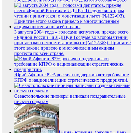
3 августа 2004 года – голосами депутатов, прежде всего
«Единой России» и ЛДПР, в Госдуме во втором чтении
принят закон о монетизации льгот (№122-ФЗ). Принятие
этого закона привело к многочисленным акциям
протеста по всей стране.
Юрий Афонин: 82% россиян поддерживают требование
КПРФ о национализации стратегических предприятий.
Севастопольские пионеры написали поздравительные
письма солдатам
❗️Нина Останина: Сегодня – День