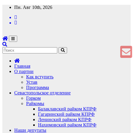
Перейти
Пн. Авг 10th, 2026
к
содержимому
Главная
О партии
Как вступить
Устав
Программа
Севастопольское отделение
Горком
Райкомы
Балаклавский райком КПРФ
Гагаринский райком КПРФ
Ленинский райком КПРФ
Нахимовский райком КПРФ
Наши депутаты