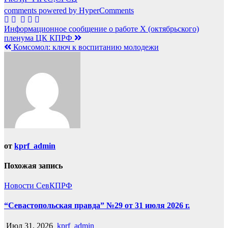
comments powered by HyperComments
Навигация
Информационное сообщение о работе Х (октябрьского)
пленума ЦК КПРФ
по
Комсомол: ключ к воспитанию молодежи
записям
от
kprf_admin
Похожая запись
Новости СевКПРФ
“Севастопольская правда” №29 от 31 июля 2026 г.
Июл 31, 2026
kprf_admin