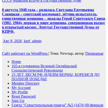
СССР
Фракция КПРФ в Государственной Думе
8 августа 1948 года – родилась Светлана Евгеньевна
Савицкая – советский космонавт, лётчик-испытатель,
единственная женщина – дважды Герой Советского Союза
(1982, 1984), первая в мире женщина, совершившая выход
в открытый космос. Депутат Государственной Думы от
КПРФ.
Авг 8, 2026
kprf_admin
Сайт работает на WordPress
|
Тема: Newsup, автор
Themeansar
Home
102-я годовщина Великой Октябрьской
Социалистической Революции
25 ЛЕТ ЛКСМ РФ: ИДЕЯМ ВЕРНЫ, БОРЕМСЯ ДО
ПОЛНОЙ ПОБЕДЫ!
Member Directory
My Account
My Profile
Reset Password
Sign Up
Газета “Севастопольская правда” №5 (1474) 09 февраля