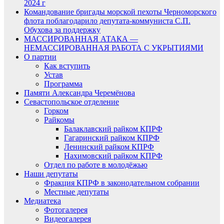
2024 г
Командование бригады морской пехоты Черноморского
флота поблагодарило депутата-коммуниста С.П.
Обухова за поддержку
МАССИРОВАННАЯ АТАКА —
НЕМАССИРОВАННАЯ РАБОТА С УКРЫТИЯМИ
О партии
Как вступить
Устав
Программа
Памяти Александра Черемёнова
Севастопольское отделение
Горком
Райкомы
Балаклавский райком КПРФ
Гагаринский райком КПРФ
Ленинский райком КПРФ
Нахимовский райком КПРФ
Отдел по работе в молодёжью
Наши депутаты
Фракция КПРФ в законодательном собрании
Местные депутаты
Медиатека
Фотогалерея
Видеогалерея