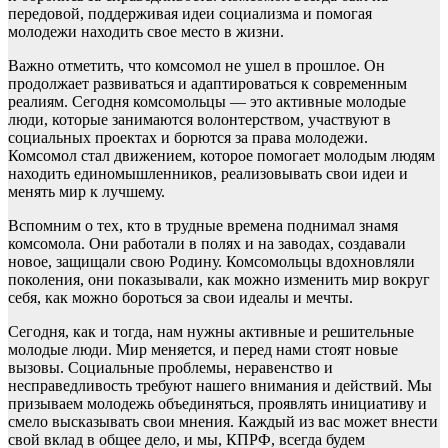
передовой, поддерживая идеи социализма и помогая
молодежи находить свое место в жизни.
Важно отметить, что комсомол не ушел в прошлое. Он
продолжает развиваться и адаптироваться к современным
реалиям. Сегодня комсомольцы — это активные молодые
люди, которые занимаются волонтерством, участвуют в
социальных проектах и борются за права молодежи.
Комсомол стал движением, которое помогает молодым людям
находить единомышленников, реализовывать свои идеи и
менять мир к лучшему.
Вспомним о тех, кто в трудные времена поднимал знамя
комсомола. Они работали в полях и на заводах, создавали
новое, защищали свою Родину. Комсомольцы вдохновляли
поколения, они показывали, как можно изменить мир вокруг
себя, как можно бороться за свои идеалы и мечты.
Сегодня, как и тогда, нам нужны активные и решительные
молодые люди. Мир меняется, и перед нами стоят новые
вызовы. Социальные проблемы, неравенство и
несправедливость требуют нашего внимания и действий. Мы
призываем молодежь объединяться, проявлять инициативу и
смело высказывать свои мнения. Каждый из вас может внести
свой вклад в общее дело, и мы, КПРФ, всегда будем