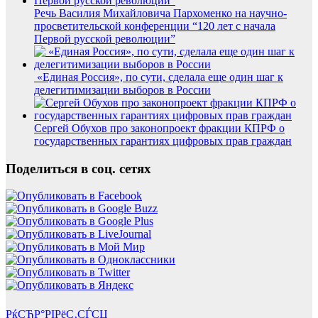
Речь Василия Михайловича Пархоменко на научно-
просветительской конференции “120 лет с начала
Первой русской революции”
«Единая Россия», по сути, сделала еще один шаг к
делегитимизации выборов в России
Сергей Обухов про законопроект фракции КПРФ о
государственных гарантиях цифровых прав граждан
Поделиться в соц. сетях
РќСЂР°РІРёС‚СЃСЏ