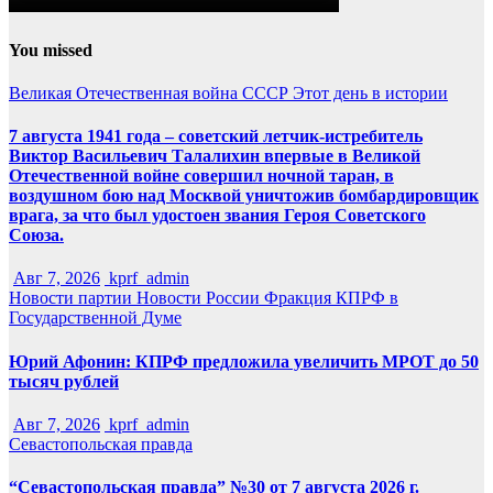
You missed
Великая Отечественная война
СССР
Этот день в истории
7 августа 1941 года – советский летчик-истребитель
Виктор Васильевич Талалихин впервые в Великой
Отечественной войне совершил ночной таран, в
воздушном бою над Москвой уничтожив бомбардировщик
врага, за что был удостоен звания Героя Советского
Союза.
Авг 7, 2026
kprf_admin
Новости партии
Новости России
Фракция КПРФ в
Государственной Думе
Юрий Афонин: КПРФ предложила увеличить МРОТ до 50
тысяч рублей
Авг 7, 2026
kprf_admin
Севастопольская правда
“Севастопольская правда” №30 от 7 августа 2026 г.