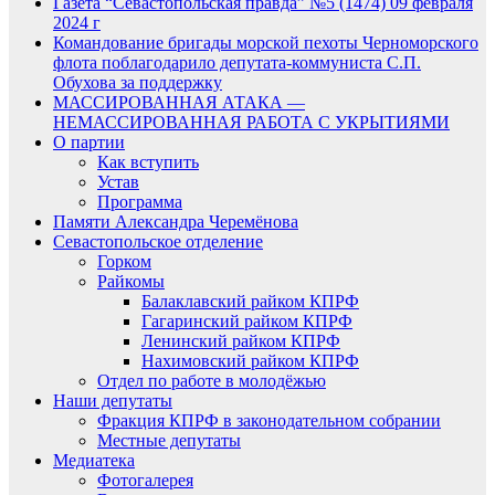
Газета “Севастопольская правда” №5 (1474) 09 февраля
2024 г
Командование бригады морской пехоты Черноморского
флота поблагодарило депутата-коммуниста С.П.
Обухова за поддержку
МАССИРОВАННАЯ АТАКА —
НЕМАССИРОВАННАЯ РАБОТА С УКРЫТИЯМИ
О партии
Как вступить
Устав
Программа
Памяти Александра Черемёнова
Севастопольское отделение
Горком
Райкомы
Балаклавский райком КПРФ
Гагаринский райком КПРФ
Ленинский райком КПРФ
Нахимовский райком КПРФ
Отдел по работе в молодёжью
Наши депутаты
Фракция КПРФ в законодательном собрании
Местные депутаты
Медиатека
Фотогалерея