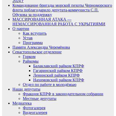
2024 г
Командование бригады морской пехоты Черноморского
флота поблагодарило депутата-коммуниста С.П.
Обухова за поддержку
МАССИРОВАННАЯ АТАКА —
НЕМАССИРОВАННАЯ РАБОТА С УКРЫТИЯМИ
О партии
Как вступить
Устав
Программа
Памяти Александра Черемёнова
Севастопольское отделение
Горком
Райкомы
Балаклавский райком КПРФ
Гагаринский райком КПРФ
Ленинский райком КПРФ
Нахимовский райком КПРФ
Отдел по работе в молодёжью
Наши депутаты
Фракция КПРФ в законодательном собрании
Местные депутаты
Медиатека
Фотогалерея
Видеогалерея