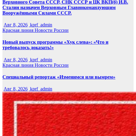
Верховного Совета СССР, СНК СССР и ЦК ВКП(б) И.В.
Сталин назначен Верховным Главнокомандующим
Вооружёнными Силами СССР.
Авг 8, 2026
kprf_admin
Красная линия
Новости России
Новый выпуск программы «Хук слева»: «Что и
требовалось доказать!»
Авг 8, 2026
kprf_admin
Красная линия
Новости России
Специальный репортаж «Изменимся или вымрем»
Авг 8, 2026
kprf_admin