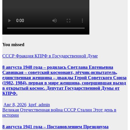
You missed
СССР
Фракция КПРФ в Государственной Думе
8 августа 1948 года – родилась Светлана Евгеньевна
Савицкая – советский космонавт, лётчик-испытатель,
единственная женщина – дважды Герой Советского Союза
(1982, 1984), первая в мире женщина, совершившая выход
в открытый космос. Депутат Государственной Думы от
КПРФ.
Авг 8, 2026
kprf_admin
Великая Отечественная война
СССР
Сталин
Этот день в
истории
8 августа 1941 года – Постановлением Президиума