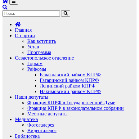
Главная
О партии
Как вступить
Устав
Программа
Севастопольское отделение
Горком
Райкомы
Балаклавский райком КПРФ
Гагаринский райком КПРФ
Ленинский райком КПРФ
Нахимовский райком КПРФ
Наши депутаты
Фракция КПРФ в Государственной Думе
Фракция КПРФ в законодательном собрании
Местные депутаты
Медиатека
Фотогалерея
Видеогалерея
Библиотека