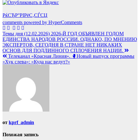
РќСЂР°РІРёС‚СЃСЏ
comments powered by HyperComments
Навигация
Темы дня (12.02.2026) 2026-Й ГОД ОБЪЯВЛЕН ГОДОМ
ЕДИНСТВА НАРОДОВ РОССИИ. ОДНАКО, ПО МНЕНИЮ
по
ЭКСПЕРТОВ, СЕГОДНЯ В СТРАНЕ НЕТ НИКАКИХ
записям
ОСНОВ ДЛЯ ПОДЛИННОГО СПЛОЧЕНИЯ НАЦИИ.
Телеканал «Красная Линия». 🥊Новый выпуск программы
«Хук слева»: «Куда нас ведут?»
от
kprf_admin
Похожая запись