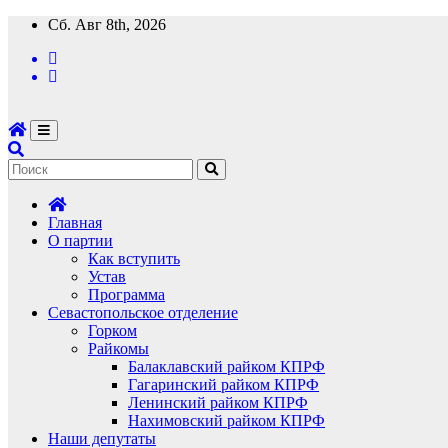
Перейти
Сб. Авг 8th, 2026
к
содержимому
Главная
О партии
Как вступить
Устав
Программа
Севастопольское отделение
Горком
Райкомы
Балаклавский райком КПРФ
Гагаринский райком КПРФ
Ленинский райком КПРФ
Нахимовский райком КПРФ
Наши депутаты