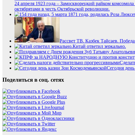
24 апреля 1923 года – Замоскворецкий райком комсомола
октябрятами в честь Октябрьской революции.
Рассвет ТВ. Казбек Тайсаев. Победа
Китай ответил зеркально.
Сделат
Сегодня день
Поделиться в соц. сетях