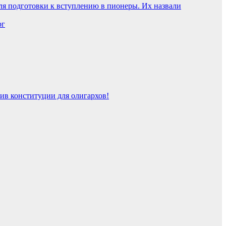
ля подготовки к вступлению в пионеры. Их назвали
рг
 конституции для олигархов!