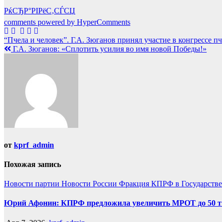
РќСЂР°РІРёС‚СЃСЏ
comments powered by HyperComments
Навигация
“Пчела и человек”. Г.А. Зюганов принял участие в конгрессе 
Г.А. Зюганов: «Сплотить усилия во имя новой Победы!»
по
записям
от
kprf_admin
Похожая запись
Новости партии
Новости России
Фракция КПРФ в Государств
Юрий Афонин: КПРФ предложила увеличить МРОТ до 50 т