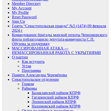
Member Directory
My Account
My Profile
Reset Password
Sign Up
Газета “Севастопольская правда” №5 (1474) 09 февраля
2024 г
Командование бригады морской пехоты Черноморского
флота поблагодарило депутата-коммуниста С.П.
Обухова за поддержку
МАССИРОВАННАЯ АТАКА —
НЕМАССИРОВАННАЯ РАБОТА С УКРЫТИЯМИ
О партии
Как вступить
Устав
Программа
Памяти Александра Черемёнова
Севастопольское отделение
Горком
Райкомы
Балаклавский райком КПРФ
Гагаринский райком КПРФ
Ленинский райком КПРФ
Нахимовский райком КПРФ
Отдел по работе в молодёжью