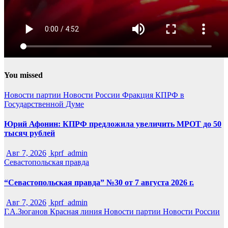
You missed
Новости партии
Новости России
Фракция КПРФ в
Государственной Думе
Юрий Афонин: КПРФ предложила увеличить МРОТ до 50
тысяч рублей
Авг 7, 2026
kprf_admin
Севастопольская правда
“Севастопольская правда” №30 от 7 августа 2026 г.
Авг 7, 2026
kprf_admin
Г.А.Зюганов
Красная линия
Новости партии
Новости России