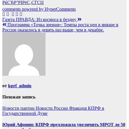
РќСЂР°РІРёС‚СЃСЏ
comments powered by HyperComments
Навигация
Газета ПРАВДА: Из космоса в бездну
Программа «Точка зрения»: Темпы роста цен в январе в
по
России оказались в девять раз выше, чем в декабре.
записям
от
kprf_admin
Похожая запись
Новости партии
Новости России
Фракция КПРФ в
Государственной Думе
Юрий Афонин: КПРФ предложила увеличить МРОТ до 50