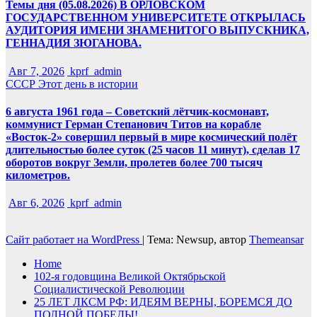
Темы дня (05.08.2026) В ОРЛОВСКОМ
ГОСУДАРСТВЕННОМ УНИВЕРСИТЕТЕ ОТКРЫЛАСЬ
АУДИТОРИЯ ИМЕНИ ЗНАМЕНИТОГО ВЫПУСКНИКА,
ГЕННАДИЯ ЗЮГАНОВА.
Авг 7, 2026
kprf_admin
СССР
Этот день в истории
6 августа 1961 года – Советский лётчик-космонавт,
коммунист Герман Степанович Титов на корабле
«Восток-2» совершил первый в мире космический полёт
длительностью более суток (25 часов 11 минут), сделав 17
оборотов вокруг Земли, пролетев более 700 тысяч
километров.
Авг 6, 2026
kprf_admin
Сайт работает на WordPress
|
Тема: Newsup, автор
Themeansar
Home
102-я годовщина Великой Октябрьской
Социалистической Революции
25 ЛЕТ ЛКСМ РФ: ИДЕЯМ ВЕРНЫ, БОРЕМСЯ ДО
ПОЛНОЙ ПОБЕДЫ!