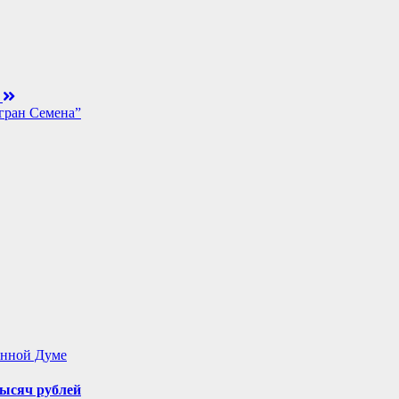
е
агран Семена”
енной Думе
ысяч рублей