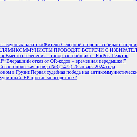
Жители Северной стороны собирают подпи
КОММУНИСТЫ ПРОВОДЯТ ВСТРЕЧИ С ИЗБИРАТЕ
Вместо озеленения – топор застройщика – ForPost Реактор
“Вчерашний отказ от QR-кодов – временная передышка!”
Севастопольская правда №3 (1472) 26 января 2024 года
Первая судебная победа над антикоммунистически
Куринный: ЕР против многодетных?