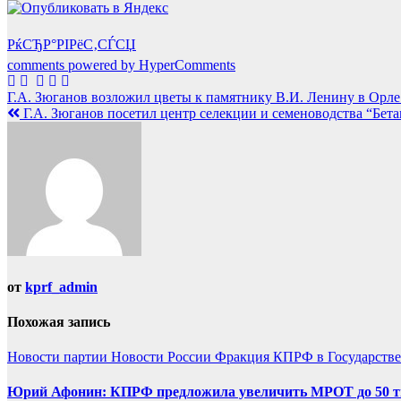
РќСЂР°РІРёС‚СЃСЏ
comments powered by HyperComments
Навигация
Г.А. Зюганов возложил цветы к памятнику В.И. Ленину в Орл
Г.А. Зюганов посетил центр селекции и семеноводства “Бет
по
записям
от
kprf_admin
Похожая запись
Новости партии
Новости России
Фракция КПРФ в Государств
Юрий Афонин: КПРФ предложила увеличить МРОТ до 50 т