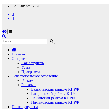
Перейти
Сб. Авг 8th, 2026
к
содержимому
Главная
О партии
Как вступить
Устав
Программа
Севастопольское отделение
Горком
Райкомы
Балаклавский райком КПРФ
Гагаринский райком КПРФ
Ленинский райком КПРФ
Нахимовский райком КПРФ
Наши депутаты