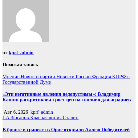
от
kprf_admin
Похожая запись
Мнение
Новости партии
Новости России
Фракция КПРФ в
Государственной Думе
«Эти негативные явления недопустимы»: Владимир
Кашин раскритиковал рост цен на топливо для аграриев
Авг 6, 2026
kprf_admin
Г.А.Зюганов
Красная линия
Сталин
В бронзе и граните: в Орле открыли Аллею Победителей