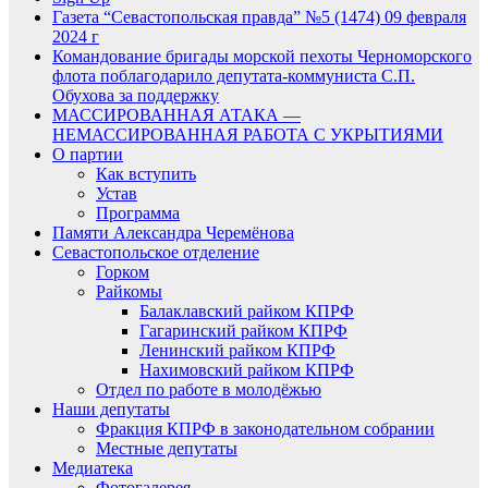
Газета “Севастопольская правда” №5 (1474) 09 февраля
2024 г
Командование бригады морской пехоты Черноморского
флота поблагодарило депутата-коммуниста С.П.
Обухова за поддержку
МАССИРОВАННАЯ АТАКА —
НЕМАССИРОВАННАЯ РАБОТА С УКРЫТИЯМИ
О партии
Как вступить
Устав
Программа
Памяти Александра Черемёнова
Севастопольское отделение
Горком
Райкомы
Балаклавский райком КПРФ
Гагаринский райком КПРФ
Ленинский райком КПРФ
Нахимовский райком КПРФ
Отдел по работе в молодёжью
Наши депутаты
Фракция КПРФ в законодательном собрании
Местные депутаты
Медиатека
Фотогалерея