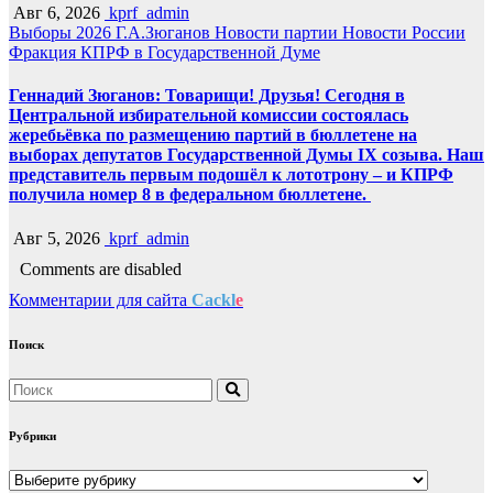
Авг 6, 2026
kprf_admin
Выборы 2026
Г.А.Зюганов
Новости партии
Новости России
Фракция КПРФ в Государственной Думе
Геннадий Зюганов: Товарищи! Друзья! Сегодня в
Центральной избирательной комиссии состоялась
жеребьёвка по размещению партий в бюллетене на
выборах депутатов Государственной Думы IX созыва. Наш
представитель первым подошёл к лототрону – и КПРФ
получила номер 8 в федеральном бюллетене.
Авг 5, 2026
kprf_admin
Comments are disabled
Комментарии для сайта
Cackl
e
Поиск
Рубрики
Рубрики