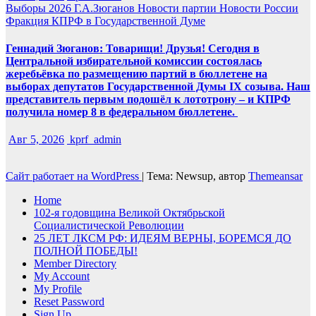
Выборы 2026
Г.А.Зюганов
Новости партии
Новости России
Фракция КПРФ в Государственной Думе
Геннадий Зюганов: Товарищи! Друзья! Сегодня в
Центральной избирательной комиссии состоялась
жеребьёвка по размещению партий в бюллетене на
выборах депутатов Государственной Думы IX созыва. Наш
представитель первым подошёл к лототрону – и КПРФ
получила номер 8 в федеральном бюллетене.
Авг 5, 2026
kprf_admin
Сайт работает на WordPress
|
Тема: Newsup, автор
Themeansar
Home
102-я годовщина Великой Октябрьской
Социалистической Революции
25 ЛЕТ ЛКСМ РФ: ИДЕЯМ ВЕРНЫ, БОРЕМСЯ ДО
ПОЛНОЙ ПОБЕДЫ!
Member Directory
My Account
My Profile
Reset Password
Sign Up