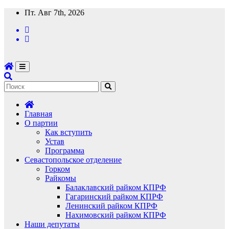
Перейти
Пт. Авг 7th, 2026
к
содержимому
Главная
О партии
Как вступить
Устав
Программа
Севастопольское отделение
Горком
Райкомы
Балаклавский райком КПРФ
Гагаринский райком КПРФ
Ленинский райком КПРФ
Нахимовский райком КПРФ
Наши депутаты