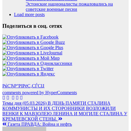
Эстонские националисты пожаловались на
советские военные песни
Load more posts
Поделиться в соц. сетях
РќСЂР°РІРёС‚СЃСЏ
comments powered by HyperComments
Навигация
Темы дня (05.03.2026) В ДЕНЬ ПАМЯТИ СТАЛИНА
КОММУНИСТЫ И ИХ СТОРОННИКИ ВОЗЛОЖИЛИ
по
ВЕНКИ К МАВЗОЛЕЮ ЛЕНИНА И МОГИЛЕ СТАЛИНА У
записям
КРЕМЛЕВСКОЙ СТЕНЫ.
Газета ПРАВДА: Война и нефть