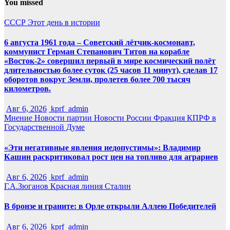
You missed
СССР
Этот день в истории
6 августа 1961 года – Советский лётчик-космонавт,
коммунист Герман Степанович Титов на корабле
«Восток-2» совершил первый в мире космический полёт
длительностью более суток (25 часов 11 минут), сделав 17
оборотов вокруг Земли, пролетев более 700 тысяч
километров.
Авг 6, 2026
kprf_admin
Мнение
Новости партии
Новости России
Фракция КПРФ в
Государственной Думе
«Эти негативные явления недопустимы»: Владимир
Кашин раскритиковал рост цен на топливо для аграриев
Авг 6, 2026
kprf_admin
Г.А.Зюганов
Красная линия
Сталин
В бронзе и граните: в Орле открыли Аллею Победителей
Авг 6, 2026
kprf_admin