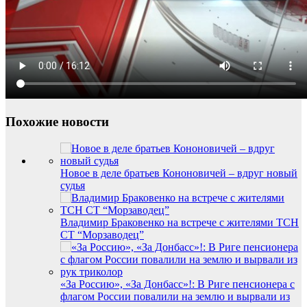
Похожие новости
Новое в деле братьев Кононовичей – вдруг новый
судья
Владимир Браковенко на встрече с жителями ТСН
СТ “Морзаводец”
«За Россию», «За Донбасс»!: В Риге пенсионера с
флагом России повалили на землю и вырвали из