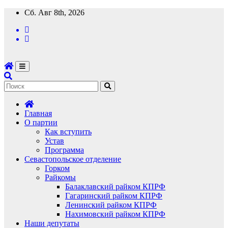
Перейти
Сб. Авг 8th, 2026
к
содержимому
Главная
О партии
Как вступить
Устав
Программа
Севастопольское отделение
Горком
Райкомы
Балаклавский райком КПРФ
Гагаринский райком КПРФ
Ленинский райком КПРФ
Нахимовский райком КПРФ
Наши депутаты