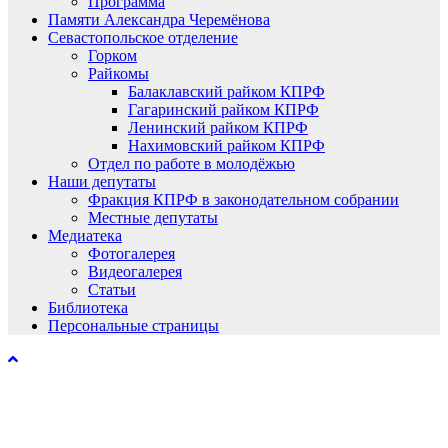
Программа
Памяти Александра Черемёнова
Севастопольское отделение
Горком
Райкомы
Балаклавский райком КПРФ
Гагаринский райком КПРФ
Ленинский райком КПРФ
Нахимовский райком КПРФ
Отдел по работе в молодёжью
Наши депутаты
Фракция КПРФ в законодательном собрании
Местные депутаты
Медиатека
Фотогалерея
Видеогалерея
Статьи
Библиотека
Персональные страницы