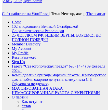
Авг 7, 2026
kprf_admin
Сайт работает на WordPress
|
Тема: Newsup, автор
Themeansar
Home
102-я годовщина Великой Октябрьской
Социалистической Революции
25 ЛЕТ ЛКСМ РФ: ИДЕЯМ ВЕРНЫ, БОРЕМСЯ ДО
ПОЛНОЙ ПОБЕДЫ!
Member Directory
My Account
My Profile
Reset Password
Sign Up
Газета “Севастопольская правда” №5 (1474) 09 февраля
2024 г
Командование бригады морской пехоты Черноморского
флота поблагодарило депутата-коммуниста С.П.
Обухова за поддержку
МАССИРОВАННАЯ АТАКА —
НЕМАССИРОВАННАЯ РАБОТА С УКРЫТИЯМИ
О партии
Как вступить
Устав