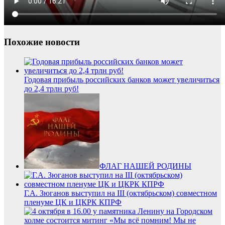
Похожие новости
Годовая прибыль российских банков может увеличиться
до 2,4 трлн руб!
ФЛАГ НАШЕЙ РОДИНЫ
Г.А. Зюганов выступил на III (октябрьском) совместном
пленуме ЦК и ЦКРК КПРФ