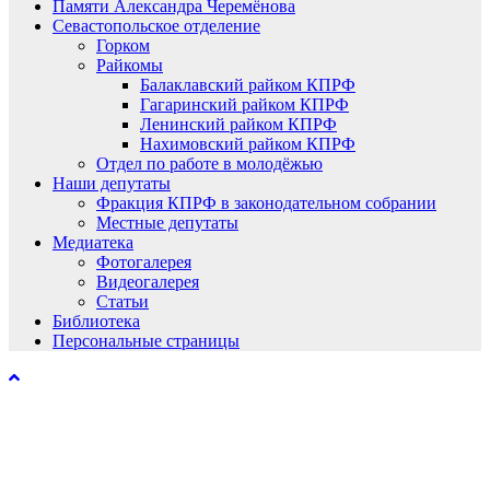
Памяти Александра Черемёнова
Севастопольское отделение
Горком
Райкомы
Балаклавский райком КПРФ
Гагаринский райком КПРФ
Ленинский райком КПРФ
Нахимовский райком КПРФ
Отдел по работе в молодёжью
Наши депутаты
Фракция КПРФ в законодательном собрании
Местные депутаты
Медиатека
Фотогалерея
Видеогалерея
Статьи
Библиотека
Персональные страницы