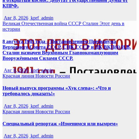
в открытый космос. Депутат Государственной Думы от
КПРФ.
Авг 8, 2026
kprf_admin
Великая Отечественная война
СССР
Сталин
Этот день в
истории
8 августа 1941 года – Постановлением Президиума
Верховного Совета СССР, СНК СССР и ЦК ВКП(б) И.В.
Сталин назначен Верховным Главнокомандующим
Вооружёнными Силами СССР.
Авг 8, 2026
kprf_admin
Красная линия
Новости России
Новый выпуск программы «Хук слева»: «Что и
требовалось доказать!»
Авг 8, 2026
kprf_admin
Красная линия
Новости России
Специальный репортаж «Изменимся или вымрем»
Авг 8, 2026
kprf_admin