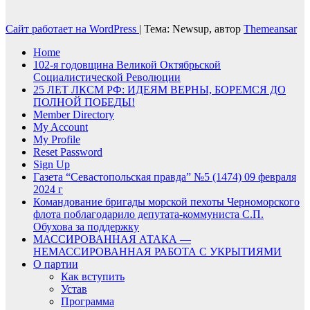
Сайт работает на WordPress
|
Тема: Newsup, автор
Themeansar
Home
102-я годовщина Великой Октябрьской
Социалистической Революции
25 ЛЕТ ЛКСМ РФ: ИДЕЯМ ВЕРНЫ, БОРЕМСЯ ДО
ПОЛНОЙ ПОБЕДЫ!
Member Directory
My Account
My Profile
Reset Password
Sign Up
Газета “Севастопольская правда” №5 (1474) 09 февраля
2024 г
Командование бригады морской пехоты Черноморского
флота поблагодарило депутата-коммуниста С.П.
Обухова за поддержку
МАССИРОВАННАЯ АТАКА —
НЕМАССИРОВАННАЯ РАБОТА С УКРЫТИЯМИ
О партии
Как вступить
Устав
Программа