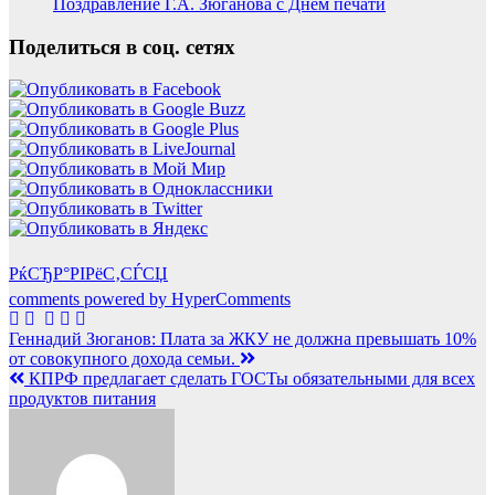
Поздравление Г.А. Зюганова с Днём печати
Поделиться в соц. сетях
РќСЂР°РІРёС‚СЃСЏ
comments powered by HyperComments
Навигация
Геннадий Зюганов: Плата за ЖКУ не должна превышать 10%
от совокупного дохода семьи.
по
КПРФ предлагает сделать ГОСТы обязательными для всех
записям
продуктов питания