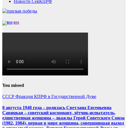
Новости СевКПРФ
RSS
You missed
СССР
Фракция КПРФ в Государственной Думе
8 августа 1948 года – родилась Светлана Евгеньевна
Савицкая – советский космонавт, лётчик-испытатель,
единственная женщина – дважды Герой Советского Союза
(1982, 1984), первая в мире женщина, совершившая выход