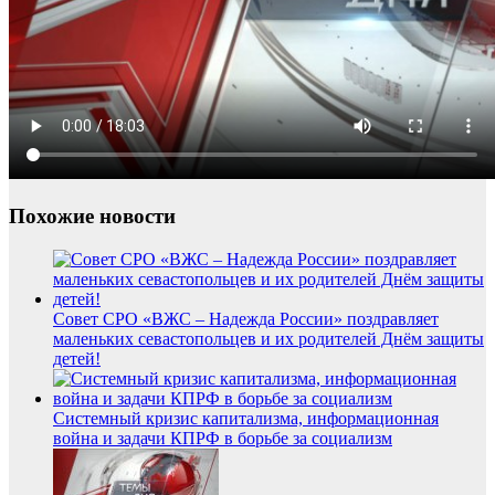
Похожие новости
Совет СРО «ВЖС – Надежда России» поздравляет
маленьких севастопольцев и их родителей Днём защиты
детей!
Системный кризис капитализма, информационная
война и задачи КПРФ в борьбе за социализм