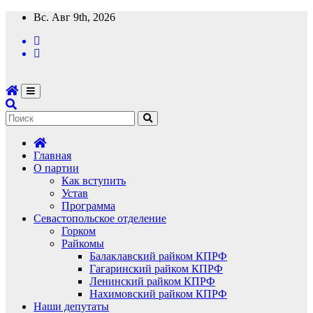
Перейти
Вс. Авг 9th, 2026
к
содержимому
Главная
О партии
Как вступить
Устав
Программа
Севастопольское отделение
Горком
Райкомы
Балаклавский райком КПРФ
Гагаринский райком КПРФ
Ленинский райком КПРФ
Нахимовский райком КПРФ
Наши депутаты