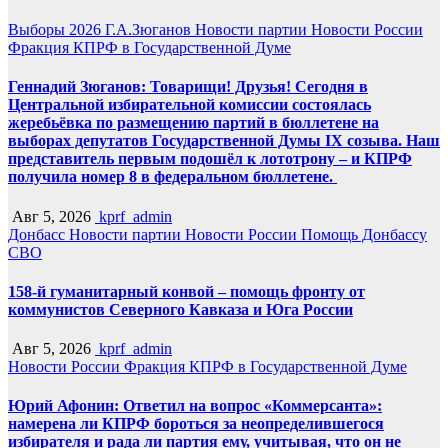
Выборы 2026
Г.А.Зюганов
Новости партии
Новости России
Фракция КПРФ в Государственной Думе
Геннадий Зюганов: Товарищи! Друзья! Сегодня в
Центральной избирательной комиссии состоялась
жеребьёвка по размещению партий в бюллетене на
выборах депутатов Государственной Думы IX созыва. Наш
представитель первым подошёл к лототрону – и КПРФ
получила номер 8 в федеральном бюллетене.
Авг 5, 2026
kprf_admin
Донбасс
Новости партии
Новости России
Помощь Донбассу
СВО
158-й гуманитарный конвой – помощь фронту от
коммунистов Северного Кавказа и Юга России
Авг 5, 2026
kprf_admin
Новости России
Фракция КПРФ в Государственной Думе
Юрий Афонин: Ответил на вопрос «Коммерсанта»:
намерена ли КПРФ бороться за неопределившегося
избирателя и рада ли партия ему, учитывая, что он не