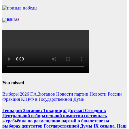
RSS
You missed
Выборы 2026
Г.А.Зюганов
Новости партии
Новости России
Фракция КПРФ в Государственной Думе
Геннадий Зюганов: Товарищи! Друзья! Сегодня в
Центральной избирательной комиссии состоялась
жеребьёвка по размещению партий в бюллетене на
выборах депутатов Государственной Думы IX созыва. Наш