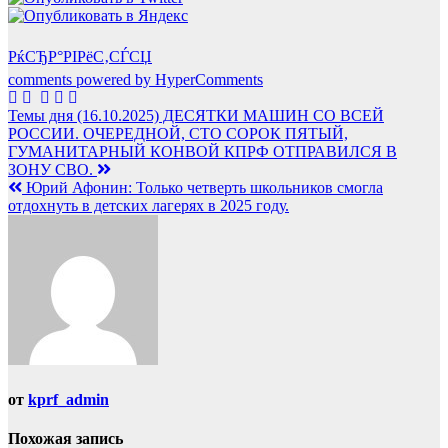
РќСЂР°РІРёС‚СЃСЏ
comments powered by HyperComments
Навигация
Темы дня (16.10.2025) ДЕСЯТКИ МАШИН СО ВСЕЙ
РОССИИ. ОЧЕРЕДНОЙ, СТО СОРОК ПЯТЫЙ,
по
ГУМАНИТАРНЫЙ КОНВОЙ КПРФ ОТПРАВИЛСЯ В
записям
ЗОНУ СВО.
Юрий Афонин: Только четверть школьников смогла
отдохнуть в детских лагерях в 2025 году.
от
kprf_admin
Похожая запись