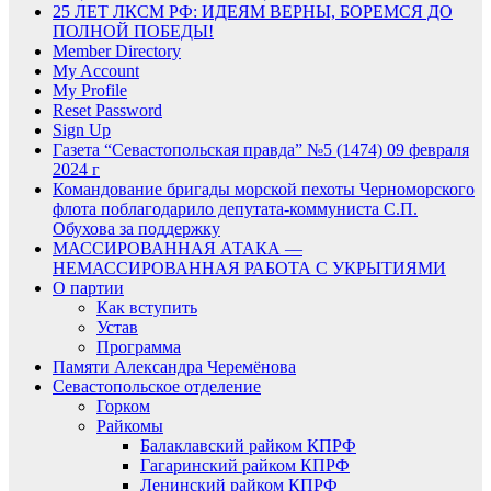
25 ЛЕТ ЛКСМ РФ: ИДЕЯМ ВЕРНЫ, БОРЕМСЯ ДО
ПОЛНОЙ ПОБЕДЫ!
Member Directory
My Account
My Profile
Reset Password
Sign Up
Газета “Севастопольская правда” №5 (1474) 09 февраля
2024 г
Командование бригады морской пехоты Черноморского
флота поблагодарило депутата-коммуниста С.П.
Обухова за поддержку
МАССИРОВАННАЯ АТАКА —
НЕМАССИРОВАННАЯ РАБОТА С УКРЫТИЯМИ
О партии
Как вступить
Устав
Программа
Памяти Александра Черемёнова
Севастопольское отделение
Горком
Райкомы
Балаклавский райком КПРФ
Гагаринский райком КПРФ
Ленинский райком КПРФ