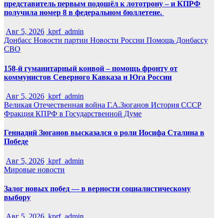
представитель первым подошёл к лототрону – и КПРФ
получила номер 8 в федеральном бюллетене.
Авг 5, 2026
kprf_admin
Донбасс
Новости партии
Новости России
Помощь Донбассу
СВО
158-й гуманитарный конвой – помощь фронту от
коммунистов Северного Кавказа и Юга России
Авг 5, 2026
kprf_admin
Великая Отечественная война
Г.А.Зюганов
История СССР
Фракция КПРФ в Государственной Думе
Геннадий Зюганов высказался о роли Иосифа Сталина в
Победе
Авг 5, 2026
kprf_admin
Мировые новости
Залог новых побед — в верности социалистическому
выбору
Авг 5, 2026
kprf_admin