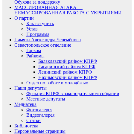
Обухова за поддержку
МАССИРОВАННАЯ АТАКА —
НЕМАССИРОВАННАЯ РАБОТА С УКРЫТИЯМИ
О партии
Как вступить
Устав
Программа
Памяти Александра Черемёнова
Севастопольское отделение
Горком
Райкомы
Балаклавский райком КПРФ
Гагаринский райком КПРФ
Ленинский райком КПРФ
Нахимовский райком КПРФ
Отдел по работе в молодёжью
Наши депутаты
Фракция КПРФ в законодательном собрании
Местные депутаты
Медиатека
Фотогалерея
Видеогалерея
Статьи
Библиотека
Персональные страницы