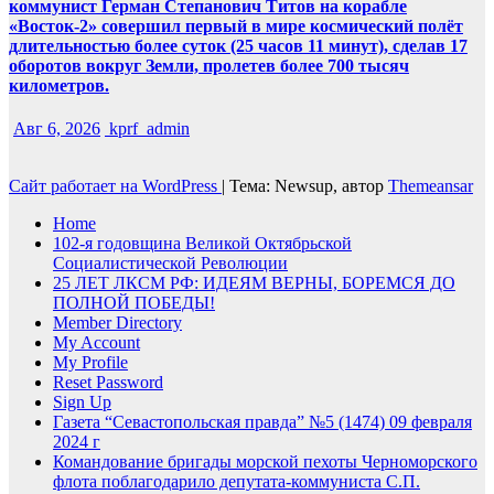
коммунист Герман Степанович Титов на корабле
«Восток-2» совершил первый в мире космический полёт
длительностью более суток (25 часов 11 минут), сделав 17
оборотов вокруг Земли, пролетев более 700 тысяч
километров.
Авг 6, 2026
kprf_admin
Сайт работает на WordPress
|
Тема: Newsup, автор
Themeansar
Home
102-я годовщина Великой Октябрьской
Социалистической Революции
25 ЛЕТ ЛКСМ РФ: ИДЕЯМ ВЕРНЫ, БОРЕМСЯ ДО
ПОЛНОЙ ПОБЕДЫ!
Member Directory
My Account
My Profile
Reset Password
Sign Up
Газета “Севастопольская правда” №5 (1474) 09 февраля
2024 г
Командование бригады морской пехоты Черноморского
флота поблагодарило депутата-коммуниста С.П.