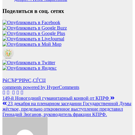
Поделиться в соц. сетях
РќСЂР°РІРёС‚СЃСЏ
comments powered by HyperComments
Навигация
149-й Новогодний гуманитарный конвой от КПРФ
23 декабря на пленарном заседании Государственной Думы
по
жёсткое, предельно откровенное выступление представил
записям
Геннадий Зюганов, руководитель фракции КПРФ.