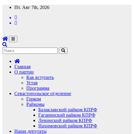
Перейти
Пт. Авг 7th, 2026
к
содержимому
Главная
О партии
Как вступить
Устав
Программа
Севастопольское отделение
Горком
Райкомы
Балаклавский райком КПРФ
Гагаринский райком КПРФ
Ленинский райком КПРФ
Нахимовский райком КПРФ
Наши депутаты