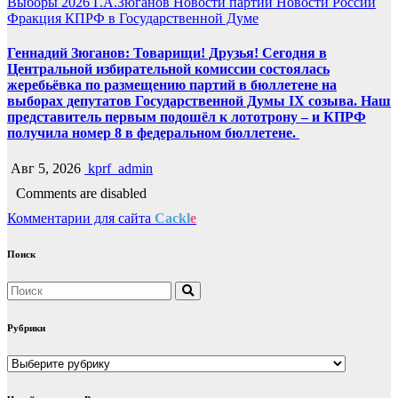
Выборы 2026
Г.А.Зюганов
Новости партии
Новости России
Фракция КПРФ в Государственной Думе
Геннадий Зюганов: Товарищи! Друзья! Сегодня в
Центральной избирательной комиссии состоялась
жеребьёвка по размещению партий в бюллетене на
выборах депутатов Государственной Думы IX созыва. Наш
представитель первым подошёл к лототрону – и КПРФ
получила номер 8 в федеральном бюллетене.
Авг 5, 2026
kprf_admin
Comments are disabled
Комментарии для сайта
Cackl
e
Поиск
Рубрики
Рубрики