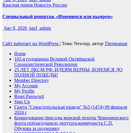
Красная линия
Новости России
Специальный репортаж «Изменимся или вымрем»
Авг 8, 2026
kprf_admin
Сайт работает на WordPress
|
Тема: Newsup, автор
Themeansar
Home
102-я годовщина Великой Октябрьской
Социалистической Революции
25 ЛЕТ ЛКСМ РФ: ИДЕЯМ ВЕРНЫ, БОРЕМСЯ ДО
ПОЛНОЙ ПОБЕДЫ!
Member Directory
My Account
My Profile
Reset Password
Sign Up
Газета “Севастопольская правда” №5 (1474) 09 февраля
2024 г
Командование бригады морской пехоты Черноморского
флота поблагодарило депутата-коммуниста С.П.
Обухова за поддержку