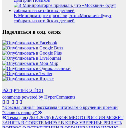
Дмитрий Новиков
В Минпромторге признали, что «Москвич» будут
собирать из китайских деталей
Поделиться в соц. сетях
РќСЂР°РІРёС‚СЃСЏ
comments powered by HyperComments
Навигация
“Красная линия” рассказала читателям о вручении премии
“Слово к народу”
по
Темы дня (26.01.2026) КАКОЕ МЕСТО РОССИЯ МОЖЕТ
записям
ЗАНЯТЬ В СОВЕТЕ МИРА? В КПРФ УВЕРЕНЫ: РЕШАТЬ
ВОПРОС О ВСТУПЛЕНИИ В ОРГАНИЗАЦИЮ НУЖНО