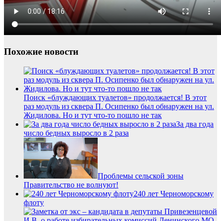
Похожие новости
Поиск «блуждающих туалетов» продолжается! В этот
раз модуль из сквера П. Осипенко был обнаружен на ул.
Жидилова. Но и тут что-то пошло не так
За два года
число бедных выросло в 2 раза
Проблемы сельской зоны
Правительство не волнуют!
240 лет Черноморскому
флоту