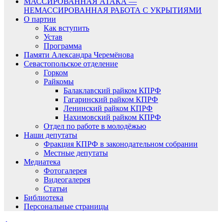
МАССИРОВАННАЯ АТАКА —
НЕМАССИРОВАННАЯ РАБОТА С УКРЫТИЯМИ
О партии
Как вступить
Устав
Программа
Памяти Александра Черемёнова
Севастопольское отделение
Горком
Райкомы
Балаклавский райком КПРФ
Гагаринский райком КПРФ
Ленинский райком КПРФ
Нахимовский райком КПРФ
Отдел по работе в молодёжью
Наши депутаты
Фракция КПРФ в законодательном собрании
Местные депутаты
Медиатека
Фотогалерея
Видеогалерея
Статьи
Библиотека
Персональные страницы