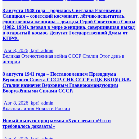
8 августа 1948 года – родилась Светлана Евгеньевна
Савицкая – советский космонавт, лётчик-испытатель,
единственная женщина – дважды Герой Советского Союза
(1982, 1984), первая в мире женщина, совершившая выход
в открытый космос. Депутат Государственной Думы от
КПРФ.
Авг 8, 2026
kprf_admin
Великая Отечественная война
СССР
Сталин
Этот день в
истории
8 августа 1941 года – Постановлением Президиума
Верховного Совета СССР, СНК СССР и ЦК ВКП(б) И.В.
Сталин назначен Верховным Главнокомандующим
Вооружёнными Силами СССР.
Авг 8, 2026
kprf_admin
Красная линия
Новости России
Новый выпуск программы «Хук слева»: «Что и
требовалось доказать!»
Авг 8, 2026
kprf_admin