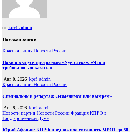
от
kprf_admin
Похожая запись
Красная линия
Новости России
Новый выпуск программы «Хук слева»: «Что и
требовалось доказать!»
Авг 8, 2026
kprf_admin
Красная линия
Новости России
Специальный репортаж «Изменимся или вымрем»
Авг 8, 2026
kprf_admin
Новости партии
Новости России
Фракция КПРФ в
Государственной Думе
Юрий Афонин: КПРФ предложила увеличить МРОТ до 50