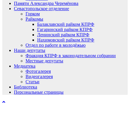
Памяти Александра Черемёнова
Севастопольское отделение
Горком
Райкомы
Балаклавский райком КПРФ
Гагаринский райком КПРФ
Ленинский райком КПРФ
Нахимовский райком КПРФ
Отдел по работе в молодёжью
Наши депутаты
Фракция КПРФ в законодательном собрании
Местные депутаты
Медиатека
Фотогалерея
Видеогалерея
Статьи
Библиотека
Персональные страницы