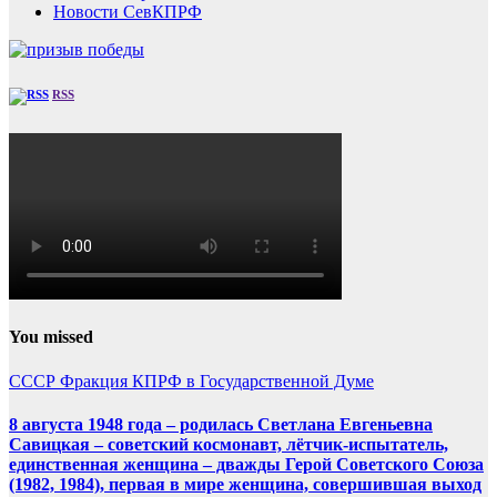
Новости СевКПРФ
RSS
You missed
СССР
Фракция КПРФ в Государственной Думе
8 августа 1948 года – родилась Светлана Евгеньевна
Савицкая – советский космонавт, лётчик-испытатель,
единственная женщина – дважды Герой Советского Союза
(1982, 1984), первая в мире женщина, совершившая выход