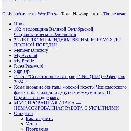
Сайт работает на WordPress
|
Тема: Newsup, автор
Themeansar
Home
102-я годовщина Великой Октябрьской
Социалистической Революции
25 ЛЕТ ЛКСМ РФ: ИДЕЯМ ВЕРНЫ, БОРЕМСЯ ДО
ПОЛНОЙ ПОБЕДЫ!
Member Directory
My Account
My Profile
Reset Password
Sign Up
Газета “Севастопольская правда” №5 (1474) 09 февраля
2024 г
Командование бригады морской пехоты Черноморского
флота поблагодарило депутата-коммуниста С.П.
Обухова за поддержку
МАССИРОВАННАЯ АТАКА —
НЕМАССИРОВАННАЯ РАБОТА С УКРЫТИЯМИ
О партии
Как вступить
Устав
Программа