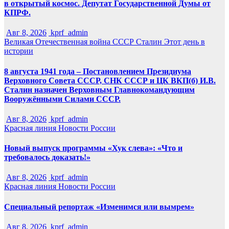
в открытый космос. Депутат Государственной Думы от
КПРФ.
Авг 8, 2026
kprf_admin
Великая Отечественная война
СССР
Сталин
Этот день в
истории
8 августа 1941 года – Постановлением Президиума
Верховного Совета СССР, СНК СССР и ЦК ВКП(б) И.В.
Сталин назначен Верховным Главнокомандующим
Вооружёнными Силами СССР.
Авг 8, 2026
kprf_admin
Красная линия
Новости России
Новый выпуск программы «Хук слева»: «Что и
требовалось доказать!»
Авг 8, 2026
kprf_admin
Красная линия
Новости России
Специальный репортаж «Изменимся или вымрем»
Авг 8, 2026
kprf_admin