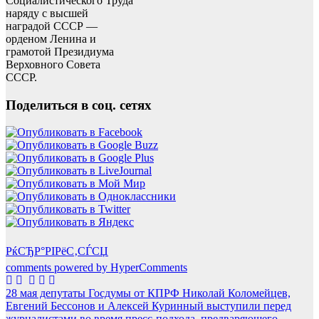
Социалистического Труда
наряду с высшей
наградой СССР —
орденом Ленина и
грамотой Президиума
Верховного Совета
СССР.
Поделиться в соц. сетях
РќСЂР°РІРёС‚СЃСЏ
comments powered by HyperComments
Навигация
28 мая депутаты Госдумы от КПРФ Николай Коломейцев,
Евгений Бессонов и Алексей Куринный выступили перед
по
журналистами во время пресс-подхода, предваряющего