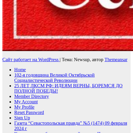
Сайт работает на WordPress
|
Тема: Newsup, автор
Themeansar
Home
102-я годовщина Великой Октябрьской
Социалистической Революции
25 ЛЕТ ЛКСМ РФ: ИДЕЯМ ВЕРНЫ, БОРЕМСЯ ДО
ПОЛНОЙ ПОБЕДЫ!
Member Directory
My Account
My Profile
Reset Password
Sign Up
Газета “Севастопольская правда” №5 (1474) 09 февраля
2024 г