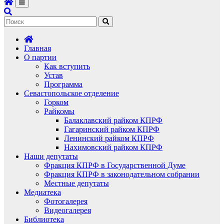
Главная
О партии
Как вступить
Устав
Программа
Севастопольское отделение
Горком
Райкомы
Балаклавский райком КПРФ
Гагаринский райком КПРФ
Ленинский райком КПРФ
Нахимовский райком КПРФ
Наши депутаты
Фракция КПРФ в Государственной Думе
Фракция КПРФ в законодательном собрании
Местные депутаты
Медиатека
Фотогалерея
Видеогалерея
Библиотека