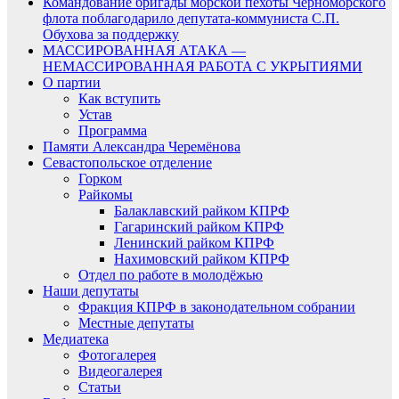
Командование бригады морской пехоты Черноморского
флота поблагодарило депутата-коммуниста С.П.
Обухова за поддержку
МАССИРОВАННАЯ АТАКА —
НЕМАССИРОВАННАЯ РАБОТА С УКРЫТИЯМИ
О партии
Как вступить
Устав
Программа
Памяти Александра Черемёнова
Севастопольское отделение
Горком
Райкомы
Балаклавский райком КПРФ
Гагаринский райком КПРФ
Ленинский райком КПРФ
Нахимовский райком КПРФ
Отдел по работе в молодёжью
Наши депутаты
Фракция КПРФ в законодательном собрании
Местные депутаты
Медиатека
Фотогалерея
Видеогалерея
Статьи