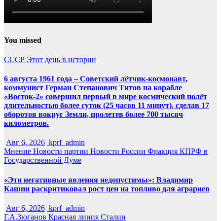
You missed
СССР
Этот день в истории
6 августа 1961 года – Советский лётчик-космонавт,
коммунист Герман Степанович Титов на корабле
«Восток-2» совершил первый в мире космический полёт
длительностью более суток (25 часов 11 минут), сделав 17
оборотов вокруг Земли, пролетев более 700 тысяч
километров.
Авг 6, 2026
kprf_admin
Мнение
Новости партии
Новости России
Фракция КПРФ в
Государственной Думе
«Эти негативные явления недопустимы»: Владимир
Кашин раскритиковал рост цен на топливо для аграриев
Авг 6, 2026
kprf_admin
Г.А.Зюганов
Красная линия
Сталин