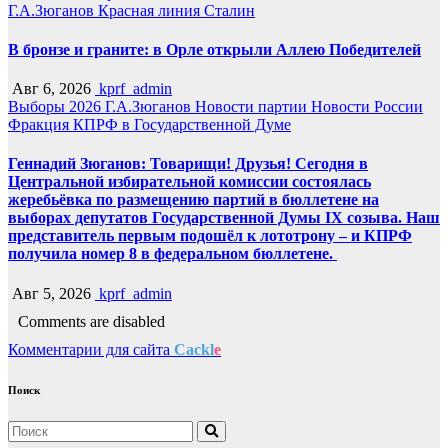
Г.А.Зюганов
Красная линия
Сталин
В бронзе и граните: в Орле открыли Аллею Победителей
Авг 6, 2026
kprf_admin
Выборы 2026
Г.А.Зюганов
Новости партии
Новости России
Фракция КПРФ в Государственной Думе
Геннадий Зюганов: Товарищи! Друзья! Сегодня в
Центральной избирательной комиссии состоялась
жеребьёвка по размещению партий в бюллетене на
выборах депутатов Государственной Думы IX созыва. Наш
представитель первым подошёл к лототрону – и КПРФ
получила номер 8 в федеральном бюллетене.
Авг 5, 2026
kprf_admin
Comments are disabled
Комментарии для сайта
Cackl
e
Поиск