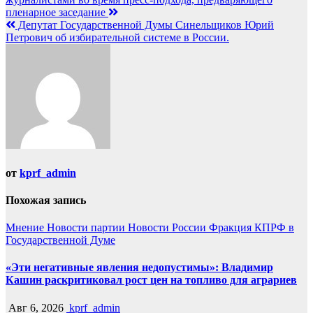
записям
пленарное заседание
Депутат Государственной Думы Синельщиков Юрий
Петрович об избирательной системе в России.
от
kprf_admin
Похожая запись
Мнение
Новости партии
Новости России
Фракция КПРФ в
Государственной Думе
«Эти негативные явления недопустимы»: Владимир
Кашин раскритиковал рост цен на топливо для аграриев
Авг 6, 2026
kprf_admin