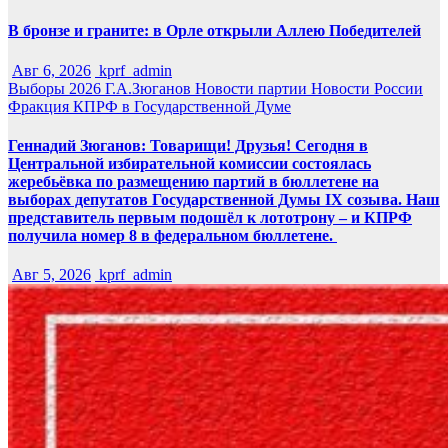
В бронзе и граните: в Орле открыли Аллею Победителей
Авг 6, 2026
kprf_admin
Выборы 2026
Г.А.Зюганов
Новости партии
Новости России
Фракция КПРФ в Государственной Думе
Геннадий Зюганов: Товарищи! Друзья! Сегодня в
Центральной избирательной комиссии состоялась
жеребьёвка по размещению партий в бюллетене на
выборах депутатов Государственной Думы IX созыва. Наш
представитель первым подошёл к лототрону – и КПРФ
получила номер 8 в федеральном бюллетене.
Авг 5, 2026
kprf_admin