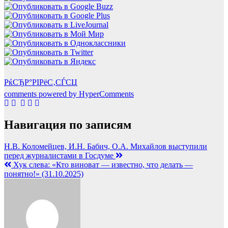
РќСЂР°РІРёС‚СЃСЏ
comments powered by HyperComments
Навигация по записям
Н.В. Коломейцев, И.Н. Бабич, О.А. Михайлов выступили
перед журналистами в Госдуме
Хук слева: «Кто виноват — известно, что делать —
понятно!» (31.10.2025)