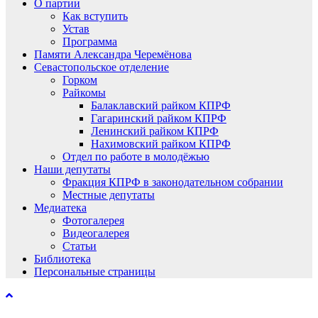
О партии
Как вступить
Устав
Программа
Памяти Александра Черемёнова
Севастопольское отделение
Горком
Райкомы
Балаклавский райком КПРФ
Гагаринский райком КПРФ
Ленинский райком КПРФ
Нахимовский райком КПРФ
Отдел по работе в молодёжью
Наши депутаты
Фракция КПРФ в законодательном собрании
Местные депутаты
Медиатека
Фотогалерея
Видеогалерея
Статьи
Библиотека
Персональные страницы