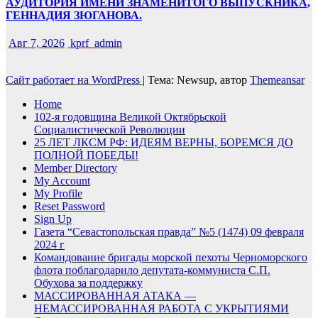
АУДИТОРИЯ ИМЕНИ ЗНАМЕНИТОГО ВЫПУСКНИКА,
ГЕННАДИЯ ЗЮГАНОВА.
Авг 7, 2026
kprf_admin
Сайт работает на WordPress
|
Тема: Newsup, автор
Themeansar
Home
102-я годовщина Великой Октябрьской
Социалистической Революции
25 ЛЕТ ЛКСМ РФ: ИДЕЯМ ВЕРНЫ, БОРЕМСЯ ДО
ПОЛНОЙ ПОБЕДЫ!
Member Directory
My Account
My Profile
Reset Password
Sign Up
Газета “Севастопольская правда” №5 (1474) 09 февраля
2024 г
Командование бригады морской пехоты Черноморского
флота поблагодарило депутата-коммуниста С.П.
Обухова за поддержку
МАССИРОВАННАЯ АТАКА —
НЕМАССИРОВАННАЯ РАБОТА С УКРЫТИЯМИ