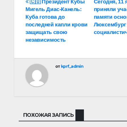
Навигация
🇨🇺 Президент Кубы
Сегодня, 11 
Мигель Диас-Канель:
приняли уча
по
Куба готова до
памяти осно
записям
последней капли крови
Люксембург 
защищать свою
социалистич
независимость
от
kprf_admin
ПОХОЖАЯ ЗАПИСЬ