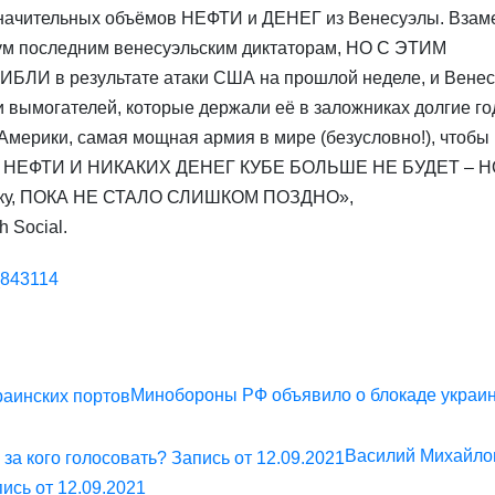
 значительных объёмов НЕФТИ и ДЕНЕГ из Венесуэлы. Взам
вум последним венесуэльским диктаторам, НО С ЭТИМ
БЛИ в результате атаки США на прошлой неделе, и Венес
 вымогателей, которые держали её в заложниках долгие го
мерики, самая мощная армия в мире (безусловно!), чтобы
КОЙ НЕФТИ И НИКАКИХ ДЕНЕГ КУБЕ БОЛЬШЕ НЕ БУДЕТ – Н
делку, ПОКА НЕ СТАЛО СЛИШКОМ ПОЗДНО»,
h Social.
6_843114
Минобороны РФ объявило о блокаде украи
Василий Михайло
пись от 12.09.2021