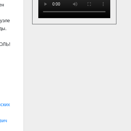
ен
уэле
ды.
ОЛЬ!
нских
вич