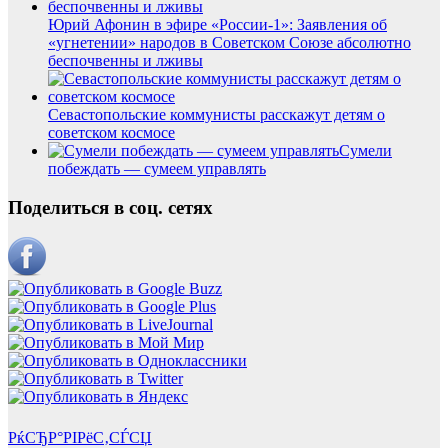
Юрий Афонин в эфире «России-1»: Заявления об
«угнетении» народов в Советском Союзе абсолютно
беспочвенны и лживы
Севастопольские коммунисты расскажут детям о
советском космосе
Сумели
побеждать — сумеем управлять
Поделиться в соц. сетях
РќСЂР°РІРёС‚СЃСЏ