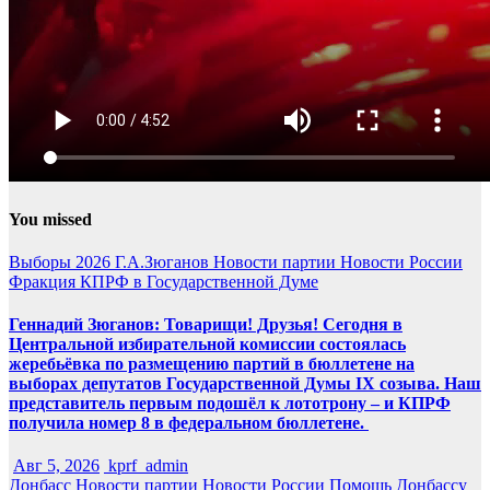
You missed
Выборы 2026
Г.А.Зюганов
Новости партии
Новости России
Фракция КПРФ в Государственной Думе
Геннадий Зюганов: Товарищи! Друзья! Сегодня в
Центральной избирательной комиссии состоялась
жеребьёвка по размещению партий в бюллетене на
выборах депутатов Государственной Думы IX созыва. Наш
представитель первым подошёл к лототрону – и КПРФ
получила номер 8 в федеральном бюллетене.
Авг 5, 2026
kprf_admin
Донбасс
Новости партии
Новости России
Помощь Донбассу