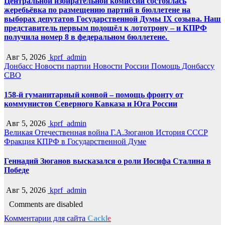
Центральной избирательной комиссии состоялась
жеребьёвка по размещению партий в бюллетене на
выборах депутатов Государственной Думы IX созыва. Наш
представитель первым подошёл к лототрону – и КПРФ
получила номер 8 в федеральном бюллетене.
Авг 5, 2026
kprf_admin
Донбасс
Новости партии
Новости России
Помощь Донбассу
СВО
158-й гуманитарный конвой – помощь фронту от
коммунистов Северного Кавказа и Юга России
Авг 5, 2026
kprf_admin
Великая Отечественная война
Г.А.Зюганов
История СССР
Фракция КПРФ в Государственной Думе
Геннадий Зюганов высказался о роли Иосифа Сталина в
Победе
Авг 5, 2026
kprf_admin
Comments are disabled
Комментарии для сайта
Cackl
e