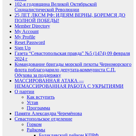
102-я годовщина Великой Октябрьской
Социалистической Революции
25 ЛЕТ ЛКСМ РФ: ИДЕЯМ ВЕРНЫ, БОРЕМСЯ ДО
ПОЛНОЙ ПОБЕДЫ!
Member Directory
My Account
My Profile
Reset Password
Sign Up
Газета “Севастопольская правда” №5 (1474) 09 февраля
2024 г
Командование бригады морской пехоты Черноморского
флота поблагодарило депутата-коммуниста С.П.
Обухова за поддержку
МАССИРОВАННАЯ АТАКА —
НЕМАССИРОВАННАЯ РАБОТА С УКРЫТИЯМИ
О партии
Как вступить
Устав
Программа
Памяти Александра Черемёнова
Севастопольское отделение
Горком
Райкомы
Балаклавский райком КПРФ