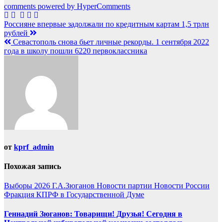
comments powered by HyperComments
Навигация
Россияне впервые задолжали по кредитным картам 1,5 трлн
рублей
по
Севастополь снова бьет личные рекорды. 1 сентября 2022
записям
года в школу пошли 6220 первоклассника
от
kprf_admin
Похожая запись
Выборы 2026
Г.А.Зюганов
Новости партии
Новости России
Фракция КПРФ в Государственной Думе
Геннадий Зюганов: Товарищи! Друзья! Сегодня в