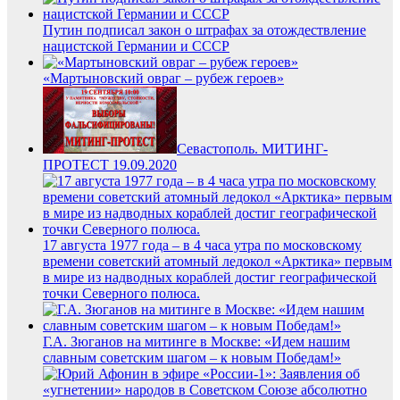
Путин подписал закон о штрафах за отождествление
нацистской Германии и СССР
«Мартыновский овраг – рубеж героев»
Севастополь. МИТИНГ-
ПРОТЕСТ 19.09.2020
17 августа 1977 года – в 4 часа утра по московскому
времени советский атомный ледокол «Арктика» первым
в мире из надводных кораблей достиг географической
точки Северного полюса.
Г.А. Зюганов на митинге в Москве: «Идем нашим
славным советским шагом – к новым Победам!»