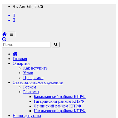
Перейти
Чт. Авг 6th, 2026
к
содержимому
Главная
О партии
Как вступить
Устав
Программа
Севастопольское отделение
Горком
Райкомы
Балаклавский райком КПРФ
Гагаринский райком КПРФ
Ленинский райком КПРФ
Нахимовский райком КПРФ
Наши депутаты