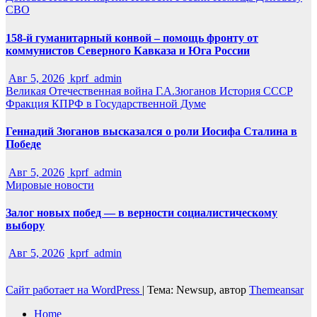
СВО
158-й гуманитарный конвой – помощь фронту от
коммунистов Северного Кавказа и Юга России
Авг 5, 2026
kprf_admin
Великая Отечественная война
Г.А.Зюганов
История СССР
Фракция КПРФ в Государственной Думе
Геннадий Зюганов высказался о роли Иосифа Сталина в
Победе
Авг 5, 2026
kprf_admin
Мировые новости
Залог новых побед — в верности социалистическому
выбору
Авг 5, 2026
kprf_admin
Сайт работает на WordPress
|
Тема: Newsup, автор
Themeansar
Home