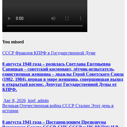
You missed
СССР
Фракция КПРФ в Государственной Думе
8 августа 1948 года – родилась Светлана Евгеньевна
Савицкая – советский космонавт, лётчик-испытатель,
единственная женщина – дважды Герой Советского Союза
(1982, 1984), первая в мире женщина, совершившая выход
в открытый космос. Депутат Государственной Думы от
КПРФ.
Авг 8, 2026
kprf_admin
Великая Отечественная война
СССР
Сталин
Этот день в
истории
8 августа 1941 года – Постановлением Президиума