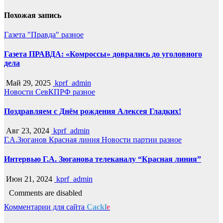
Похожая запись
Газета "Правда"
разное
Газета ПРАВДА: «Комроссы» доврались до уголовного
дела
Май 29, 2025
kprf_admin
Новости СевКПРФ
разное
Поздравляем с Днём рождения Алексея Гладких!
Авг 23, 2024
kprf_admin
Г.А.Зюганов
Красная линия
Новости партии
разное
Интервью Г.А. Зюганова телеканалу “Красная линия”
Июн 21, 2024
kprf_admin
Comments are disabled
Комментарии для сайта
Cackl
e