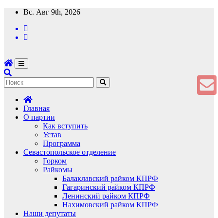
Перейти
Вс. Авг 9th, 2026
к
содержимому
Главная
О партии
Как вступить
Устав
Программа
Севастопольское отделение
Горком
Райкомы
Балаклавский райком КПРФ
Гагаринский райком КПРФ
Ленинский райком КПРФ
Нахимовский райком КПРФ
Наши депутаты