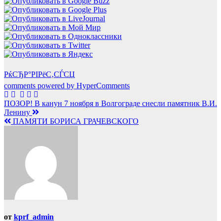
РќСЂР°РІРёС‚СЃСЏ
comments powered by HyperComments
Навигация
ПОЗОР! В канун 7 ноября в Волгограде снесли памятник В.И.
Ленину
по
ПАМЯТИ БОРИСА ГРАЧЕВСКОГО
записям
от
kprf_admin