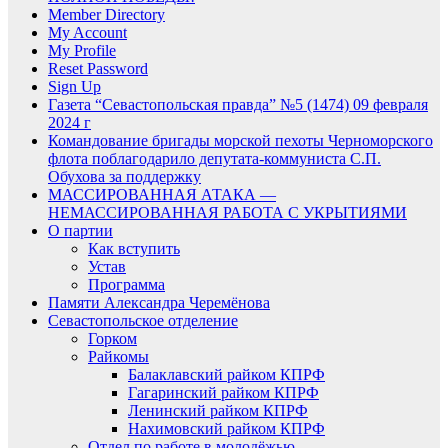
Member Directory
My Account
My Profile
Reset Password
Sign Up
Газета “Севастопольская правда” №5 (1474) 09 февраля
2024 г
Командование бригады морской пехоты Черноморского
флота поблагодарило депутата-коммуниста С.П.
Обухова за поддержку
МАССИРОВАННАЯ АТАКА —
НЕМАССИРОВАННАЯ РАБОТА С УКРЫТИЯМИ
О партии
Как вступить
Устав
Программа
Памяти Александра Черемёнова
Севастопольское отделение
Горком
Райкомы
Балаклавский райком КПРФ
Гагаринский райком КПРФ
Ленинский райком КПРФ
Нахимовский райком КПРФ
Отдел по работе в молодёжью