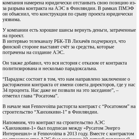
компания намерена юридически отстаивать свою позицию из-
за разрыва контракта на АЭС в Финляндии. В рамках ПМЭФ
он объяснил, что конструкция по срыву проекта юридически
уязвима.
У компании есть хорошие шансы вернуть деньги, затраченные
на проект.
В интервью телеканалу РБК-ТВ Лихачёв подчеркнул, что
финской стороне выставят счёт за средства, которые
потрачены на создание АЭС.
Он также добавил, что вся история с отказом от контракта
политизирована и несколько парадоксальна.
“Парадокс состоит в том, что нам направлено заключение о
расторжении контракта от имени совета директоров, где у нас
34 процента. Нас даже не позвали на это заседание”, –
отметил глава “Росатома”.
В начале мая Fennovoima расторгла контракт с “Росатомом” на
строительство “Ханхикиви-1” в Финляндии.
Напомним, что контракт на строительство АЭС
«Ханхикиви-1» был подписан между «Русатом Энерго
Интернешнл» и Fennovoima в 2013 году. Вместе с контрактом