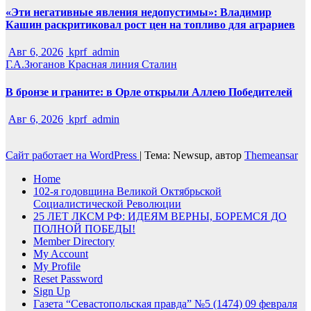
«Эти негативные явления недопустимы»: Владимир
Кашин раскритиковал рост цен на топливо для аграриев
Авг 6, 2026
kprf_admin
Г.А.Зюганов
Красная линия
Сталин
В бронзе и граните: в Орле открыли Аллею Победителей
Авг 6, 2026
kprf_admin
Сайт работает на WordPress
|
Тема: Newsup, автор
Themeansar
Home
102-я годовщина Великой Октябрьской
Социалистической Революции
25 ЛЕТ ЛКСМ РФ: ИДЕЯМ ВЕРНЫ, БОРЕМСЯ ДО
ПОЛНОЙ ПОБЕДЫ!
Member Directory
My Account
My Profile
Reset Password
Sign Up
Газета “Севастопольская правда” №5 (1474) 09 февраля