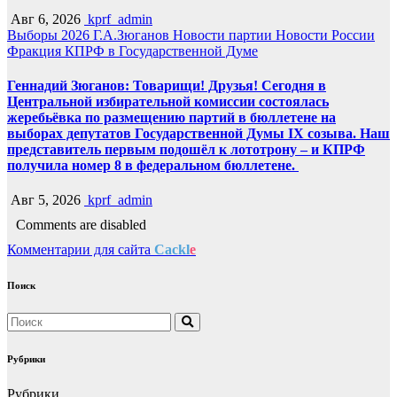
Авг 6, 2026
kprf_admin
Выборы 2026
Г.А.Зюганов
Новости партии
Новости России
Фракция КПРФ в Государственной Думе
Геннадий Зюганов: Товарищи! Друзья! Сегодня в
Центральной избирательной комиссии состоялась
жеребьёвка по размещению партий в бюллетене на
выборах депутатов Государственной Думы IX созыва. Наш
представитель первым подошёл к лототрону – и КПРФ
получила номер 8 в федеральном бюллетене.
Авг 5, 2026
kprf_admin
Comments are disabled
Комментарии для сайта
Cackl
e
Поиск
Рубрики
Рубрики