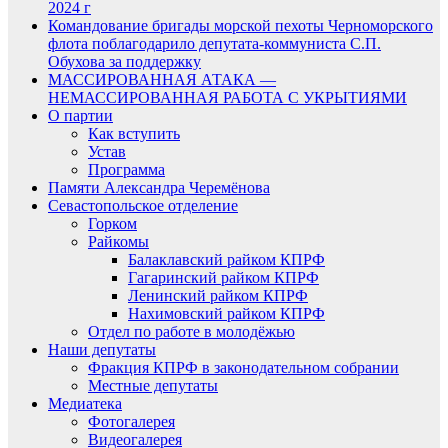
2024 г
Командование бригады морской пехоты Черноморского
флота поблагодарило депутата-коммуниста С.П.
Обухова за поддержку
МАССИРОВАННАЯ АТАКА —
НЕМАССИРОВАННАЯ РАБОТА С УКРЫТИЯМИ
О партии
Как вступить
Устав
Программа
Памяти Александра Черемёнова
Севастопольское отделение
Горком
Райкомы
Балаклавский райком КПРФ
Гагаринский райком КПРФ
Ленинский райком КПРФ
Нахимовский райком КПРФ
Отдел по работе в молодёжью
Наши депутаты
Фракция КПРФ в законодательном собрании
Местные депутаты
Медиатека
Фотогалерея
Видеогалерея