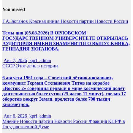
You missed
Г.А.Зюганов
Красная линия
Новости партии
Новости России
Темы дня (05.08.2026) В ОРЛОВСКОМ
ГОСУДАРСТВЕННОМ УНИВЕРСИТЕТЕ ОТКРЫЛАСЬ
АУДИТОРИЯ ИМЕНИ ЗНАМЕНИТОГО ВЫПУСКНИКА,
ГЕННАДИЯ ЗЮГАНОВА.
Авг 7, 2026
kprf_admin
СССР
Этот день в истории
6 августа 1961 года – Советский лётчик-космонавт,
коммунист Герман Степанович Титов на корабле
«Восток-2» совершил первый в мире космический полёт
длительностью более суток (25 часов 11 минут), сделав 17
оборотов вокруг Земли, пролетев более 700 тысяч
километров.
Авг 6, 2026
kprf_admin
Мнение
Новости партии
Новости России
Фракция КПРФ в
Государственной Думе