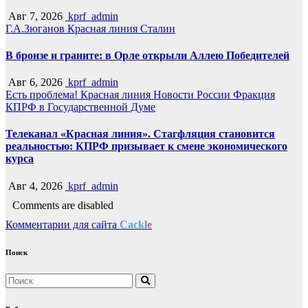
Авг 7, 2026
kprf_admin
Г.А.Зюганов
Красная линия
Сталин
В бронзе и граните: в Орле открыли Аллею Победителей
Авг 6, 2026
kprf_admin
Есть проблема!
Красная линия
Новости России
Фракция
КПРФ в Государственной Думе
Телеканал «Красная линия». Стагфляция становится
реальностью: КПРФ призывает к смене экономического
курса
Авг 4, 2026
kprf_admin
Comments are disabled
Комментарии для сайта
Cackl
e
Поиск