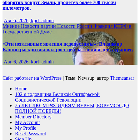
оборотов вокруг Земли, пролетев более 700 тысяч
километров.
Авг 6, 2026
kprf_admin
Мнение
Новости партии
Новости России
Фракция КПРФ в
Государственной Думе
«Эти негативные явления недопустимы»: Владимир
Кашин раскритиковал рост цен на топливо для аграриев
Авг 6, 2026
kprf_admin
Сайт работает на WordPress
|
Тема: Newsup, автор
Themeansar
Home
102-я годовщина Великой Октябрьской
Социалистической Революции
25 ЛЕТ ЛКСМ РФ: ИДЕЯМ ВЕРНЫ, БОРЕМСЯ ДО
ПОЛНОЙ ПОБЕДЫ!
Member Directory
My Account
My Profile
Reset Password
Sign Up