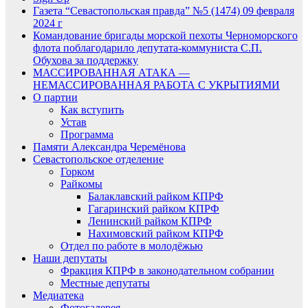
Газета “Севастопольская правда” №5 (1474) 09 февраля
2024 г
Командование бригады морской пехоты Черноморского
флота поблагодарило депутата-коммуниста С.П.
Обухова за поддержку
МАССИРОВАННАЯ АТАКА —
НЕМАССИРОВАННАЯ РАБОТА С УКРЫТИЯМИ
О партии
Как вступить
Устав
Программа
Памяти Александра Черемёнова
Севастопольское отделение
Горком
Райкомы
Балаклавский райком КПРФ
Гагаринский райком КПРФ
Ленинский райком КПРФ
Нахимовский райком КПРФ
Отдел по работе в молодёжью
Наши депутаты
Фракция КПРФ в законодательном собрании
Местные депутаты
Медиатека
Фотогалерея