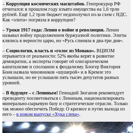
–
Коррупция космических масштабов.
Генпрокурор РФ
отчитался: в прошлом году изъято имущества на 1,6 трлн
рублей. Ещё 1,2 трлн бюджет недополучил из-за схем с НДС.
Как «элита» погрязла в коррупции?
–
Уроки 1917 года: Ленин о войне и революции.
Ленин
называл войну продолжением буржуазной политики. Элиты
клялись в верности царю, но «Русь слиняла в два-три дня».
–
Социология, власть и «голос из Монако».
ВЦИОМ
отрывается от реальности: 52% якобы верят в развитие
демократии, а эксперты говорят об олигархическом
капитализме и сползании к феодализму. Блогер Виктория
Боня назвала чиновников «шушерой» и в Кремле это
услышали, но не услышали пять тысяч депутатов разных
уровней.
–
В будущее – с Лениным!
Геннадий Зюганов рекомендует
президенту посоветоваться с Лениным, национализировать
минерально-сырьевую базу и стратегические отрасли. Только
так можно обеспечить Победу. О кризисе и путях выхода из
него –
в новом выпуске «Хука слева»
.