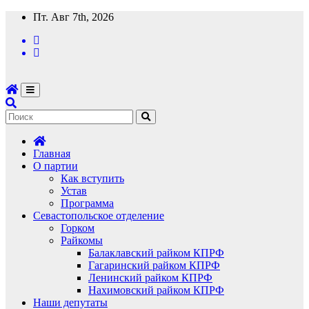
Перейти
Пт. Авг 7th, 2026
к
содержимому
Главная
О партии
Как вступить
Устав
Программа
Севастопольское отделение
Горком
Райкомы
Балаклавский райком КПРФ
Гагаринский райком КПРФ
Ленинский райком КПРФ
Нахимовский райком КПРФ
Наши депутаты