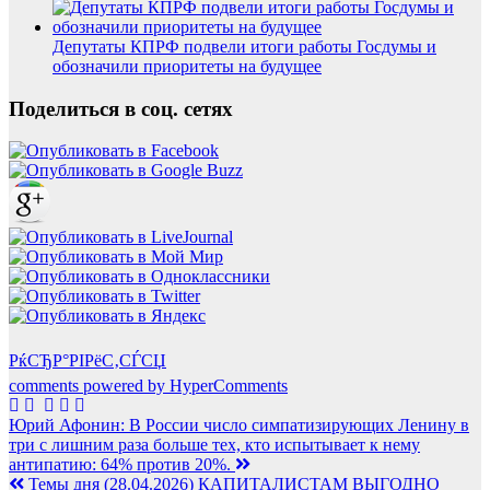
Депутаты КПРФ подвели итоги работы Госдумы и
обозначили приоритеты на будущее
Поделиться в соц. сетях
РќСЂР°РІРёС‚СЃСЏ
comments powered by HyperComments
Навигация
Юрий Афонин: В России число симпатизирующих Ленину в
три с лишним раза больше тех, кто испытывает к нему
по
антипатию: 64% против 20%.
записям
Темы дня (28.04.2026) КАПИТАЛИСТАМ ВЫГОДНО