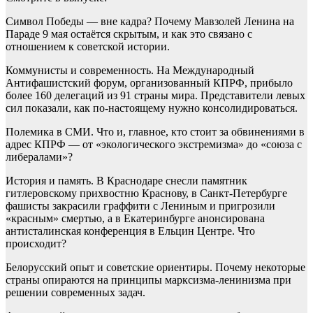
Символ Победы — вне кадра? Почему Мавзолей Ленина на
Параде 9 мая остаётся скрытым, и как это связано с
отношением к советской истории.
Коммунисты и современность. На Международный
Антифашистский форум, организованный КПРФ, прибыло
более 160 делегаций из 91 страны мира. Представители левых
сил показали, как по-настоящему нужно консолидироваться.
Полемика в СМИ. Что и, главное, кто стоит за обвинениями в
адрес КПРФ — от «экологического экстремизма» до «союза с
либералами»?
История и память. В Краснодаре снесли памятник
гитлеровскому прихвостню Краснову, в Санкт-Петербурге
фашисты закрасили граффити с Лениным и пригрозили
«красным» смертью, а в Екатеринбурге анонсирована
антисталинская конференция в Ельцин Центре. Что
происходит?
Белорусский опыт и советские ориентиры. Почему некоторые
страны опираются на принципы марксизма-ленинизма при
решении современных задач.