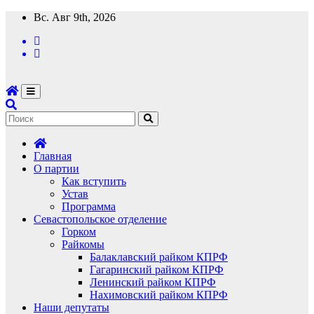
Перейти
Вс. Авг 9th, 2026
к
содержимому
Главная
О партии
Как вступить
Устав
Программа
Севастопольское отделение
Горком
Райкомы
Балаклавский райком КПРФ
Гагаринский райком КПРФ
Ленинский райком КПРФ
Нахимовский райком КПРФ
Наши депутаты