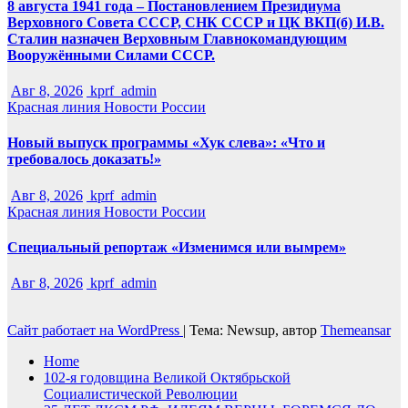
8 августа 1941 года – Постановлением Президиума
Верховного Совета СССР, СНК СССР и ЦК ВКП(б) И.В.
Сталин назначен Верховным Главнокомандующим
Вооружёнными Силами СССР.
Авг 8, 2026
kprf_admin
Красная линия
Новости России
Новый выпуск программы «Хук слева»: «Что и
требовалось доказать!»
Авг 8, 2026
kprf_admin
Красная линия
Новости России
Специальный репортаж «Изменимся или вымрем»
Авг 8, 2026
kprf_admin
Сайт работает на WordPress
|
Тема: Newsup, автор
Themeansar
Home
102-я годовщина Великой Октябрьской
Социалистической Революции