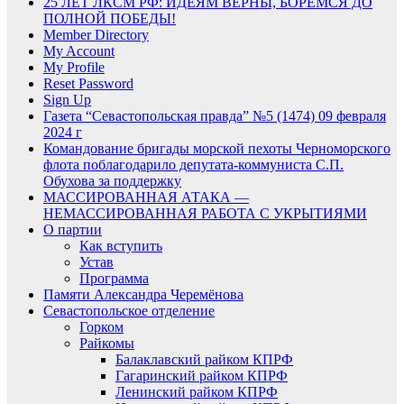
25 ЛЕТ ЛКСМ РФ: ИДЕЯМ ВЕРНЫ, БОРЕМСЯ ДО
ПОЛНОЙ ПОБЕДЫ!
Member Directory
My Account
My Profile
Reset Password
Sign Up
Газета “Севастопольская правда” №5 (1474) 09 февраля
2024 г
Командование бригады морской пехоты Черноморского
флота поблагодарило депутата-коммуниста С.П.
Обухова за поддержку
МАССИРОВАННАЯ АТАКА —
НЕМАССИРОВАННАЯ РАБОТА С УКРЫТИЯМИ
О партии
Как вступить
Устав
Программа
Памяти Александра Черемёнова
Севастопольское отделение
Горком
Райкомы
Балаклавский райком КПРФ
Гагаринский райком КПРФ
Ленинский райком КПРФ