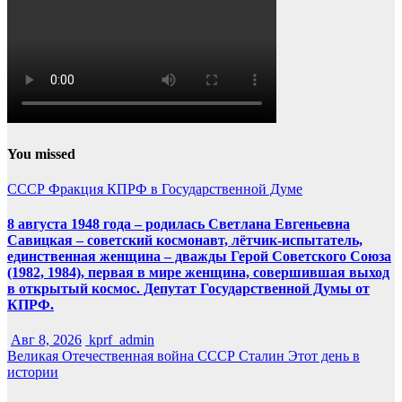
You missed
СССР
Фракция КПРФ в Государственной Думе
8 августа 1948 года – родилась Светлана Евгеньевна
Савицкая – советский космонавт, лётчик-испытатель,
единственная женщина – дважды Герой Советского Союза
(1982, 1984), первая в мире женщина, совершившая выход
в открытый космос. Депутат Государственной Думы от
КПРФ.
Авг 8, 2026
kprf_admin
Великая Отечественная война
СССР
Сталин
Этот день в
истории