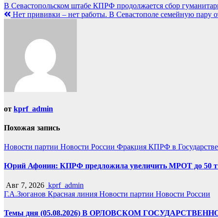
Навигация
В Севастопольском штабе КПРФ продолжается сбор гуманита
Нет прививки – нет работы. В Севастополе семейную пару о
по
записям
от
kprf_admin
Похожая запись
Новости партии
Новости России
Фракция КПРФ в Государств
Юрий Афонин: КПРФ предложила увеличить МРОТ до 50 т
Авг 7, 2026
kprf_admin
Г.А.Зюганов
Красная линия
Новости партии
Новости России
Темы дня (05.08.2026) В ОРЛОВСКОМ ГОСУДАРС