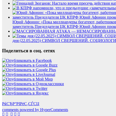
Юрий Афонин: «Пока миллиардеры богатеют, работников хо
заместитель Председателя ЦК КПРФ Юрий Афонин проко
дня (22.05.2025) СИМВОЛ СВЕРШЕНИЙ. СОЦИО
Поделиться в соц. сетях
РќСЂР°РІРёС‚СЃСЏ
comments powered by HyperComments