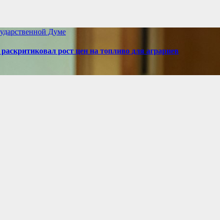
ударственной Думе
аскритиковал рост цен на топливо для аграриев