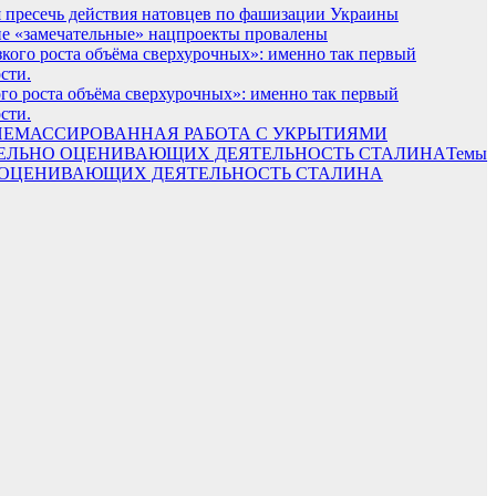
я пресечь действия натовцев по фашизации Украины
е «замечательные» нацпроекты провалены
ого роста объёма сверхурочных»: именно так первый
сти.
НЕМАССИРОВАННАЯ РАБОТА С УКРЫТИЯМИ
Темы
НО ОЦЕНИВАЮЩИХ ДЕЯТЕЛЬНОСТЬ СТАЛИНА