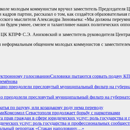
школе молодым коммунистам вручил заместитель Председателя Ц
 кадров партии, рассказал о том, как создаётся образовательна
сского мыслителя Александра Зиновьева: «Мы должны переумнит
сли будем умнее, смелее и талантливее наших политических опп
 ЦК КПРФ С.Э. Аниховский и заместитель руководителя Центра
и неформальным общением молодых коммунистов с заместителе
Силовики пытаются сорвать подачу КП
ремёнова
 преодолели пресловутый муниципальный фильтр на губернаторс
ратья по разуму, или козацькому роду нема переводу
Комсомол Севастополя продолжает борьбу с наркотиками
идических услуг: роль государства и профессиональных сообщест
альный репортаж «Стакан наполовину…»