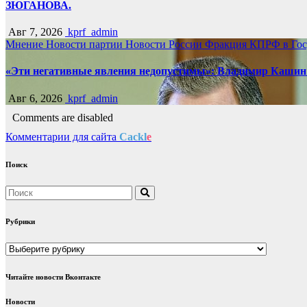
ЗЮГАНОВА.
Авг 7, 2026
kprf_admin
Мнение
Новости партии
Новости России
Фракция КПРФ в Гос
«Эти негативные явления недопустимы»: Владимир Кашин р
Авг 6, 2026
kprf_admin
Comments are disabled
Комментарии для сайта
Cackl
e
Поиск
Рубрики
Рубрики
Читайте новости Вконтакте
Новости