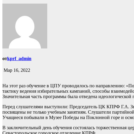
от
kprf_admin
Мар 16, 2022
На этот раз обучение в ЦПУ проводилось по направлению: «П
тактику ведения избирательных кампаний, способы взаимодейс
Значительная часть программы была отведена идеологической 
Перед слушателями выступили: Председатель ЦК КПРФ Г.А. Зю
посвящены не только учебным занятиям. Слушатели партийно
Учащиеся побывали в Музее Победы на Поклонной горе и осмо
В заключительный день обучения состоялась торжественная ц
Севастопольское городское отделение КПРФ.