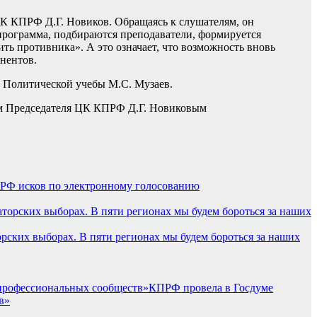
К КПРФ Д.Г. Новиков. Обращаясь к слушателям, он
я программа, подбираются преподаватели, формируется
ь противника». А это означает, что возможность вновь
онентов.
 Политической учебы М.С. Музаев.
м Председателя ЦК КПРФ Д.Г. Новиковым
РФ исков по электронному голосованию
ких выборах. В пяти регионах мы будем бороться за наших
КПРФ провела в Госдуме
в»