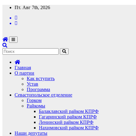
Перейти
Пт. Авг 7th, 2026
к
содержимому
Главная
О партии
Как вступить
Устав
Программа
Севастопольское отделение
Горком
Райкомы
Балаклавский райком КПРФ
Гагаринский райком КПРФ
Ленинский райком КПРФ
Нахимовский райком КПРФ
Наши депутаты