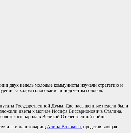
ении двух недель молодые коммунисты изучали стратегию и
дения за ходом голосования и подсчетом голосов.
епутаты Государственной Думы. Две насыщенные недели были
озложили цветы к могиле Иосифа Виссарионовича Сталина.
оветского народа в Великой Отечественной войне.
олучила и наш товарищ
Алина Волокова
, представляющая