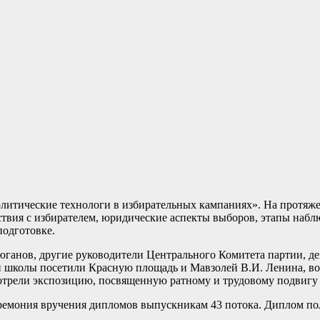
олитические технологи в избирательных кампаниях». На протяж
твия с избирателем, юридические аспекты выборов, этапы наблю
подготовке.
ганов, другие руководители Центрального Комитета партии, д
й школы посетили Красную площадь и Мавзолей В.И. Ленина, в
трели экспозицию, посвященную ратному и трудовому подвигу с
еремония вручения дипломов выпускникам 43 потока. Диплом п