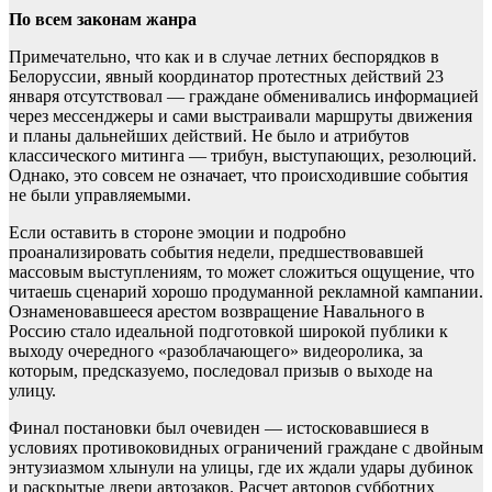
По всем законам жанра
Примечательно, что как и в случае летних беспорядков в
Белоруссии, явный координатор протестных действий 23
января отсутствовал — граждане обменивались информацией
через мессенджеры и сами выстраивали маршруты движения
и планы дальнейших действий. Не было и атрибутов
классического митинга — трибун, выступающих, резолюций.
Однако, это совсем не означает, что происходившие события
не были управляемыми.
Если оставить в стороне эмоции и подробно
проанализировать события недели, предшествовавшей
массовым выступлениям, то может сложиться ощущение, что
читаешь сценарий хорошо продуманной рекламной кампании.
Ознаменовавшееся арестом возвращение Навального в
Россию стало идеальной подготовкой широкой публики к
выходу очередного «разоблачающего» видеоролика, за
которым, предсказуемо, последовал призыв о выходе на
улицу.
Финал постановки был очевиден — истосковавшиеся в
условиях противоковидных ограничений граждане с двойным
энтузиазмом хлынули на улицы, где их ждали удары дубинок
и раскрытые двери автозаков. Расчет авторов субботних