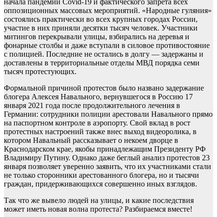
начала пандемии Covid-19 и фактического запрета всех
оппозиционных массовых мероприятий. «Народные гуляния»
состоялись практически во всех крупных городах России,
участие в них приняли десятки тысяч человек. Участники
митингов перекрывали улицы, взбирались на деревья и
фонарные столбы и даже вступали в силовое противостояние
с полицией. Последние не остались в долгу — задержаны и
доставлены в территориальные отделы МВД порядка семи
тысяч протестующих.
Формальной причиной протестов было названо задержание
блогера Алексея Навального, вернувшегося в Россию 17
января 2021 года после продолжительного лечения в
Германии: сотрудники полиции арестовали Навального прямо
на паспортном контроле в аэропорту. Свой вклад в рост
протестных настроений также внес выход видеоролика, в
котором Навальный рассказывает о некоем дворце в
Краснодарском крае, якобы принадлежащим Президенту РФ
Владимиру Путину. Однако даже беглый анализ протестов 23
января позволяет уверенно заявить, что их участниками стали
не только сторонники арестованного блогера, но и тысячи
граждан, придерживающихся совершенно иных взглядов.
Так что же вывело людей на улицы, и какие последствия
может иметь новая волна протеста? Разбираемся вместе!