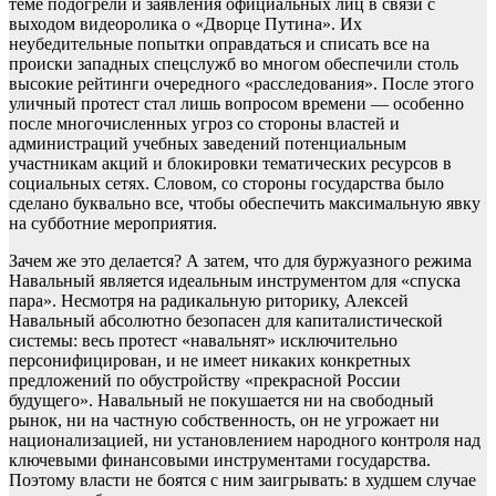
теме подогрели и заявления официальных лиц в связи с
выходом видеоролика о «Дворце Путина». Их
неубедительные попытки оправдаться и списать все на
происки западных спецслужб во многом обеспечили столь
высокие рейтинги очередного «расследования». После этого
уличный протест стал лишь вопросом времени — особенно
после многочисленных угроз со стороны властей и
администраций учебных заведений потенциальным
участникам акций и блокировки тематических ресурсов в
социальных сетях. Словом, со стороны государства было
сделано буквально все, чтобы обеспечить максимальную явку
на субботние мероприятия.
Зачем же это делается? А затем, что для буржуазного режима
Навальный является идеальным инструментом для «спуска
пара». Несмотря на радикальную риторику, Алексей
Навальный абсолютно безопасен для капиталистической
системы: весь протест «навальнят» исключительно
персонифицирован, и не имеет никаких конкретных
предложений по обустройству «прекрасной России
будущего». Навальный не покушается ни на свободный
рынок, ни на частную собственность, он не угрожает ни
национализацией, ни установлением народного контроля над
ключевыми финансовыми инструментами государства.
Поэтому власти не боятся с ним заигрывать: в худшем случае