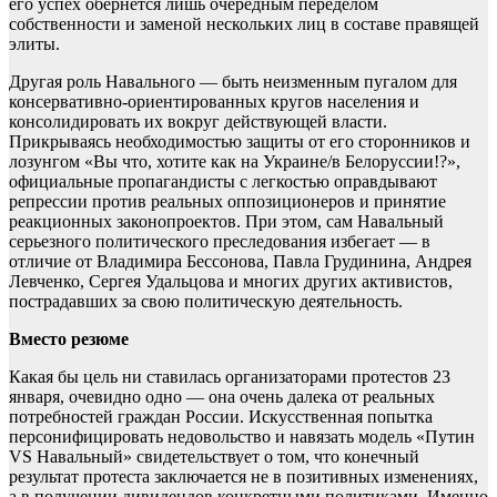
его успех обернется лишь очередным переделом
собственности и заменой нескольких лиц в составе правящей
элиты.
Другая роль Навального — быть неизменным пугалом для
консервативно-ориентированных кругов населения и
консолидировать их вокруг действующей власти.
Прикрываясь необходимостью защиты от его сторонников и
лозунгом «Вы что, хотите как на Украине/в Белоруссии!?»,
официальные пропагандисты с легкостью оправдывают
репрессии против реальных оппозиционеров и принятие
реакционных законопроектов. При этом, сам Навальный
серьезного политического преследования избегает — в
отличие от Владимира Бессонова, Павла Грудинина, Андрея
Левченко, Сергея Удальцова и многих других активистов,
пострадавших за свою политическую деятельность.
Вместо резюме
Какая бы цель ни ставилась организаторами протестов 23
января, очевидно одно — она очень далека от реальных
потребностей граждан России. Искусственная попытка
персонифицировать недовольство и навязать модель «Путин
VS Навальный» свидетельствует о том, что конечный
результат протеста заключается не в позитивных изменениях,
а в получении дивидендов конкретными политиками. Именно