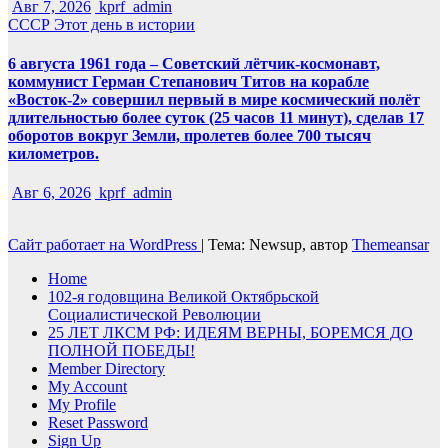
Авг 7, 2026
kprf_admin
СССР
Этот день в истории
6 августа 1961 года – Советский лётчик-космонавт,
коммунист Герман Степанович Титов на корабле
«Восток-2» совершил первый в мире космический полёт
длительностью более суток (25 часов 11 минут), сделав 17
оборотов вокруг Земли, пролетев более 700 тысяч
километров.
Авг 6, 2026
kprf_admin
Сайт работает на WordPress
|
Тема: Newsup, автор
Themeansar
Home
102-я годовщина Великой Октябрьской
Социалистической Революции
25 ЛЕТ ЛКСМ РФ: ИДЕЯМ ВЕРНЫ, БОРЕМСЯ ДО
ПОЛНОЙ ПОБЕДЫ!
Member Directory
My Account
My Profile
Reset Password
Sign Up