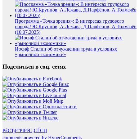
Программа «Точка зрения»: В интересах трудового
народа! Ю.Крупнов, А.Лежава, Д.Парфёнов, А.Толмачёв
(10.07.2025)
Иосиф Сталин об отчуждении труда в условиях
«рыночной экономики»
Поделиться в соц. сетях
РќСЂР°РІРёС‚СЃСЏ
comments powered by HyperComments