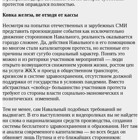
протестов оправдался полностью.
Ковка железа, не отходя от кассы
Несмотря на попытки отечественных и зарубежных СМИ
представить произошедшие события как исключительно
движение сторонников Навального, реальность оказывается
гораздо сложнее. Да, действия Навального и его помощников
во многом стали катализатором протеста, но истинные его
причины носят сугубо социальный характер. Понять это
можно и из риторики участников мероприятий — люди
открыто возмущаются снижением уровня жизни, ростом цен
на услуги ЖКХ и проезд в общественном транспорте,
кризисом в системе здравоохранения, отсутствием должной
поддержки от государства в условиях пандемии. Вместо
абстрактных «свобод» большинство участников протеста
требуют со стороны власти социально-экономических и
политических изменений.
Тем не менее, сам Навальный подобных требований не
выдвигает. В его выступлениях и видеороликах вы не найдете
ни слова о национализации средств производства, создании
системы бесплатного здравоохранения и образования. Нет там
и анализа современного капитализма — во всех бедах он
обвиняет лишь Путина и его ближайших сторонников: