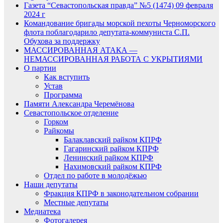
Газета “Севастопольская правда” №5 (1474) 09 февраля
2024 г
Командование бригады морской пехоты Черноморского
флота поблагодарило депутата-коммуниста С.П.
Обухова за поддержку
МАССИРОВАННАЯ АТАКА —
НЕМАССИРОВАННАЯ РАБОТА С УКРЫТИЯМИ
О партии
Как вступить
Устав
Программа
Памяти Александра Черемёнова
Севастопольское отделение
Горком
Райкомы
Балаклавский райком КПРФ
Гагаринский райком КПРФ
Ленинский райком КПРФ
Нахимовский райком КПРФ
Отдел по работе в молодёжью
Наши депутаты
Фракция КПРФ в законодательном собрании
Местные депутаты
Медиатека
Фотогалерея