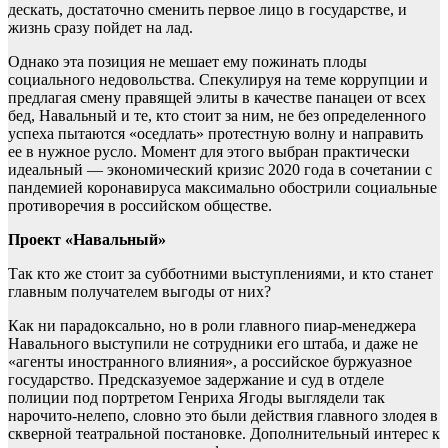
дескать, достаточно сменить первое лицо в государстве, и
жизнь сразу пойдет на лад.
Однако эта позиция не мешает ему пожинать плоды
социального недовольства. Спекулируя на теме коррупции и
предлагая смену правящей элиты в качестве панацеи от всех
бед, Навальный и те, кто стоит за ним, не без определенного
успеха пытаются «оседлать» протестную волну и направить
ее в нужное русло. Момент для этого выбран практически
идеальный — экономический кризис 2020 года в сочетании с
пандемией коронавируса максимально обострили социальные
противоречия в российском обществе.
Проект «Навальный»
Так кто же стоит за субботними выступлениями, и кто станет
главным получателем выгоды от них?
Как ни парадоксально, но в роли главного пиар-менеджера
Навального выступили не сотрудники его штаба, и даже не
«агенты иностранного влияния», а российское буржуазное
государство. Предсказуемое задержание и суд в отделе
полиции под портретом Генриха Ягоды выглядели так
нарочито-нелепо, словно это были действия главного злодея в
скверной театральной постановке. Дополнительный интерес к